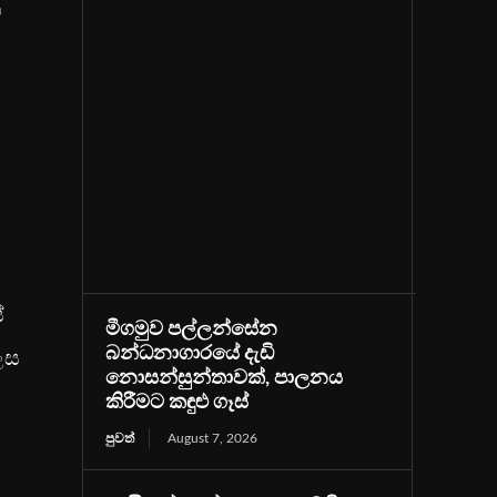
ම
ේ
මීගමුව පල්ලන්සේන
බන්ධනාගාරයේ දැඩි
ෙස
නොසන්සුන්තාවක්, පාලනය
කිරීමට කඳුළු ගෑස්
පුවත්
August 7, 2026