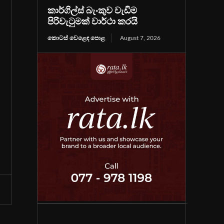
කාර්ගිල්ස් බැංකුව වැඩිම
පිරිවැටුමක් වාර්ථා කරයි
කොටස් වෙළෙඳ පොළ
August 7, 2026