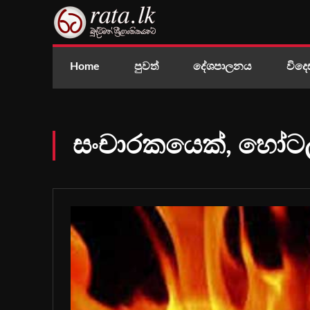
Home
පුවත්
දේශපාලනය
විදෙ
සංචාරකයෙක්, හෝටල