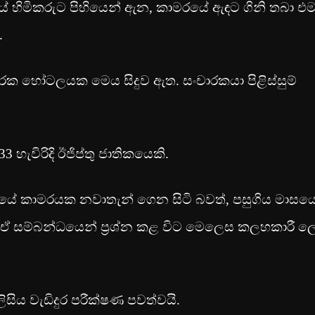
 හිමිකරුට පිහියෙන් ඇන, කාමරයේ ඇඳට ගිනි තබා එ
.
ංචාරක හෝටලයක මෙය සිදුව ඇත. සංචාරකයා පිළිස්සුම්
ැවිරිදි ඊජිප්තු ජාතිකයෙකි.
 කාමරයක නවාතැන් ගෙන සිටි බවත්, පසුගිය මාසය
 ඒ සම්බන්ධයෙන් ප්‍රශ්න කළ විට මෙලෙස කලහකාරී ල
සිය වැඩිදුර පරීක්ෂණ පවත්වයි.