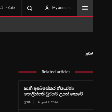
C
.1
My account
Galle
පුවත්
Related articles
ෂානි අබේසේකර නියෝජ්‍ය
පොලිස්පති ධුරයට උසස් කෙරේ
පුවත්
August 7, 2026