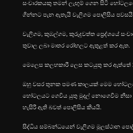
සංචාරකයකු තමන් ලැඟුම් ගෙන සිටි හෝටලයේ
ගින්නට පැන ඇතැයි වැලිගම පොලිසිය පවසයි
වැලිගම, කුඹල්ගම, කුරුදුවත්ත ප්‍රෙද්ශයේ ස
තුවාල ලබා මාතර රෝහලට ඇතුළත් කර ඇත.
මෙලෙස කලහකාරී ලෙස කටයුතු කර ඇත්තේ 33 හ
ඔහු වසර තුනක පමණ කාලයක් මෙම හෝටලයේ
හෝටලයට ගෙවිය යුතු මුදල් නොගෙවීම නිසා
හැසිරී ඇති බවත් පොලිසිය කියයි.
සිද්ධිය සම්බන්ධයෙන් වැලිගම මූලස්ථාන පොලි