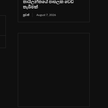
තායිලන්තයේ පාසලක වෙඩි
තැබීමක්
පුවත්
August 7, 2026