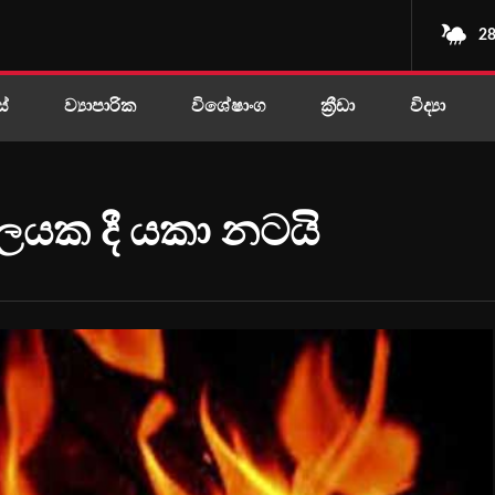
28
ස්
ව්‍යාපාරික
විශේෂාංග
ක්‍රීඩා
විද්‍යා
යක දී යකා නටයි