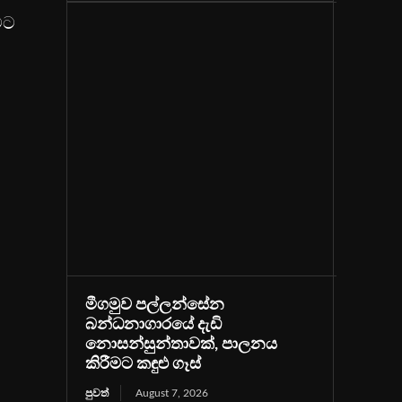
මට
මීගමුව පල්ලන්සේන
බන්ධනාගාරයේ දැඩි
නොසන්සුන්තාවක්, පාලනය
කිරීමට කඳුළු ගෑස්
පුවත්
August 7, 2026