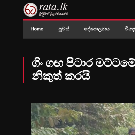
Home
පුවත්
දේශපාලනය
විදෙ
ගිං ගඟ පිටාර මට්ටම
නිකුත් කරයි