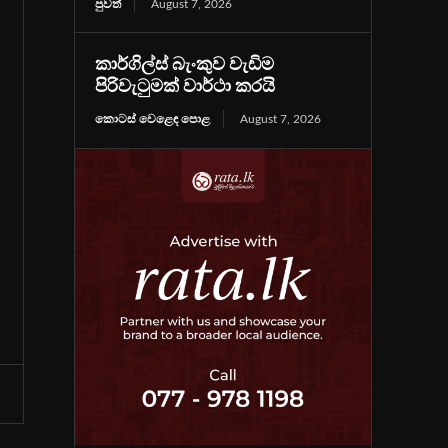
පුවත්
August 7, 2026
කාර්ගිල්ස් බැංකුව වැඩිම
පිරිවැටුමක් වාර්ථා කරයි
කොටස් වෙළෙඳ පොළ
August 7, 2026