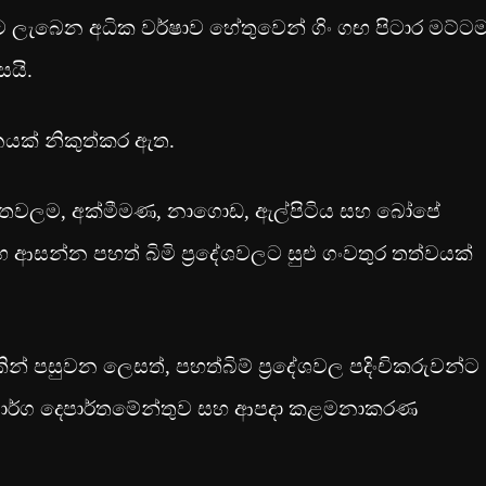
ට ලැබෙන අධික වර්ෂාව හේතුවෙන් ගිං ගඟ පිටාර මට්ට
සයි.
නයක් නිකුත්කර ඇත.
ළුව, තවලම, අක්මීමණ, නාගොඩ, ඇල්පිටිය සහ බෝපේ
 ආසන්න පහත් බිමි ප්‍රදේශවලට සුළු ගංවතුර තත්වයක්
න් පසුවන ලෙසත්, පහත්බිම් ප්‍රදේශවල පදිංචිකරුවන්ට
මාර්ග දෙපාර්තමේන්තුව සහ ආපදා කළමනාකරණ