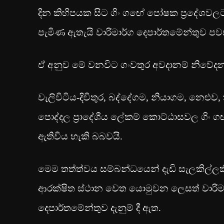
දින කිහිපයක සිට ගිං ගඟේ පෝෂක ප්‍රදේශවල
පැමිණ ඇතැයි වාරිමාර්ග දෙපාර්තමේන්තුව පව
ඒ අනුව මේ වනවිට ගංවතුර අවදානම් නිවේද
වැලිවිටිය-දිවිතුර, බද්දේගම, නියාගම, නෙ
පොද්දල ප්‍රාදේශීය ලේකම් කොට්ඨාසවල ගිං ගඟ
ඇතිවිය හැකි බබවයි.
මෙම තත්ත්වය සම්බන්ධයෙන් දැඩි සැලකිල්ලකි
ආරක්ෂිත ස්ථාන වෙත යොමුවන ලෙසත් වාරි
දෙපාර්තමේන්තුව දැනුම් දී ඇත.