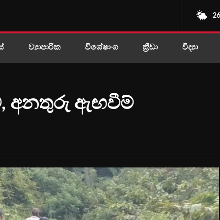
26
ස්
ව්‍යාපාරික
විශේෂාංග
ක්‍රීඩා
විද්‍යා
ේ, අනතුරු ඇඟවීම්