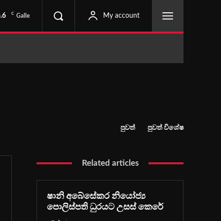
C
.6
My account
Galle
පුවත්
පුවත් විශේෂ
Related articles
ෂානි අබේසේකර නියෝජ්‍ය
පොලිස්පති ධුරයට උසස් කෙරේ