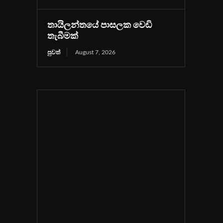
තායිලන්තයේ පාසලක වෙඩි
තැබීමක්
පුවත්
August 7, 2026