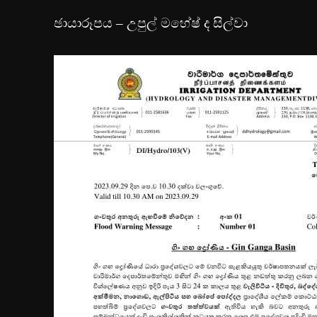
ඡායාරූපය – උපුල් මහේෂ් ද සිල්වා