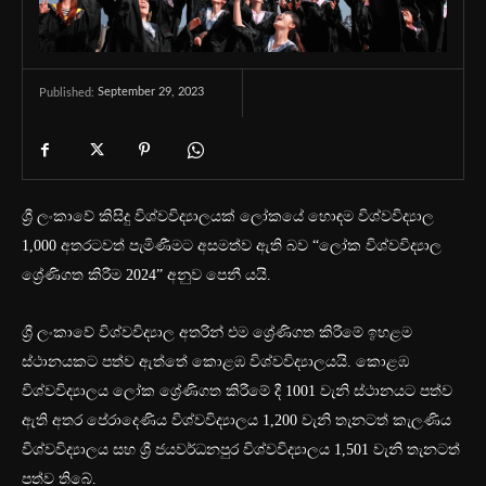
September 29, 2023
Published:
ශ්‍රී ලංකාවේ කිසිදු විශ්වවිද්‍යාලයක් ලෝකයේ හොඳම විශ්වවිද්‍යාල
1,000 අතරටවත් පැමිණීමට අසමත්ව ඇති බව “ලෝක විශ්වවිද්‍යාල
ශ්‍රේණිගත කිරීම 2024” අනුව පෙනී යයි.
ශ්‍රී ලංකාවේ විශ්වවිද්‍යාල අතරින් එම ශ්‍රේණිගත කිරීමේ ඉහළම
ස්ථානයකට පත්ව ඇත්තේ කොළඹ විශ්වවිද්‍යාලයයි. කොළඹ
විශ්වවිද්‍යාලය ලෝක ශ්‍රේණිගත කිරීමේ දී 1001 වැනි ස්ථානයට පත්ව
ඇති අතර පේරාදෙණිය විශ්වවිද්‍යාලය 1,200 වැනි තැනටත් කැලණිය
විශ්වවිද්‍යාලය සහ ශ්‍රී ජයවර්ධනපුර විශ්වවිද්‍යාලය 1,501 වැනි තැනටත්
පත්ව තිබේ.