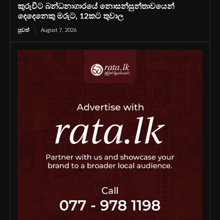
කුරුවිට බන්ධනාගාරයේ නොසන්සුන්තාවයෙන්
දෙදෙනෙකු මරුට, 12කට තුවාල
පුවත්
August 7, 2026