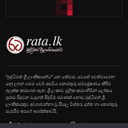
“බුද්ධිමත් ශ්‍රී ලාංකිකයන්ට” යන තේමාව යටතේ පවත්වාගෙන
යනු ලබන මෙම වෙබ් අඩවිය තොරතුරු සම්ප්‍රේෂණය කිරීම
ඉලක්ක කරගෙන ඇත. ශ්‍රී ලංකාව මූලික කරගනිමින් ලෝකය
පුරාම සිදුවන වැදගත් සිදුවීම් පමණක් නොව බුද්ධිමත් ශ්‍රී
ලාංකිකයකුට අවශ්‍යවන්නා වූ සියලු විස්තර, දත්ත හා තොරතුරු
සැපයීම අපගේ අපේක්ෂාවයි.
Facebook
Instagram