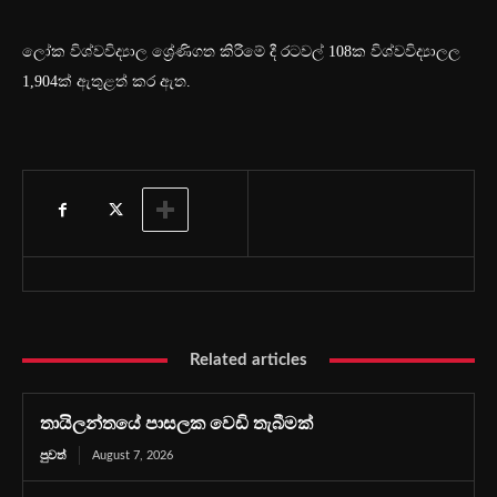
ලෝක විශ්වවිද්‍යාල ශ්‍රේණිගත කිරීමේ දී රටවල් 108ක විශ්වවිද්‍යාලල
1,904ක් ඇතුළත් කර ඇත.
Related articles
තායිලන්තයේ පාසලක වෙඩි තැබීමක්
පුවත්
August 7, 2026