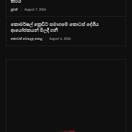
කරයි
පුවත්
August 7, 2026
කොමර්ෂල් ක්‍රෙඩිට් සමාගමේ කොටස් දේශීය
ආයෝජකයන් මිලදී ගනී
කොටස් වෙළෙඳ පොළ
August 6, 2026