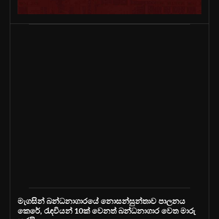
මැගසින් බන්ධනාගාරයේ නොසන්සුන්තාව පාලනය
කෙරේ, රැඳවියන් 10ක් වෙනත් බන්ධනාගාර වෙත මාරු