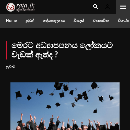
Home
පුවත්
දේශපාලනය
විදෙස්
ව්‍යාපාරික
විශේෂ
මෙරට අධ්‍යාපපනය ලෝකයට
වැඩක් ඇත්ද ?
පුවත්