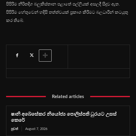
පිපිරීම නිරිතදිග බලුකිස්තාන පළාතේ පල්ලියක් අසලදී සිදුව ඇත.
පිපිරීම හේතුවෙන් හදිසි තත්ත්වයක් ප්‍රකාශ කිරීමට බලධාරීන් කටයුතු
කර තිබේ.
Related articles
ෂානි අබේසේකර නියෝජ්‍ය පොලිස්පති ධුරයට උසස්
කෙරේ
පුවත්
August 7, 2026