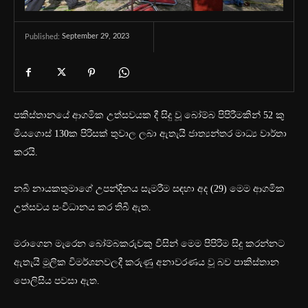
September 29, 2023
Published:
පකිස්තානයේ ආගමික උත්සවයක දී සිදු වූ බෝම්බ පිපිරීමකින් 52 කු
මියගොස් 130ක පිරිසක් තුවාල ලබා ඇතැයි ජාත්‍යන්තර මාධ්‍ය වාර්තා
කරයි.
නබි නායකතුමාගේ උපන්දිනය සැමරීම සඳහා අද (29) මෙම ආගමික
උත්සවය සංවිධානය කර තිබී ඇත.
මරාගෙන මැරෙන බෝම්බකරුවකු විසින් මෙම පිපිරිම සිදු කරන්නට
ඇතැයි මූලික විමර්ශනවලදී කරුණු අනාවරණය වූ බව පාකිස්තාන
පොලිසිය පවසා ඇත.