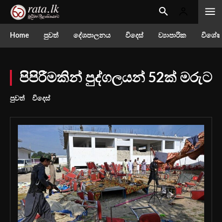
Home
පුවත්
දේශපාලනය
විදෙස්
ව්‍යාපාරික
විශේෂ
පිපිරීමකින් පුද්ගලයන් 52ක් මරුට
පුවත්
විදෙස්