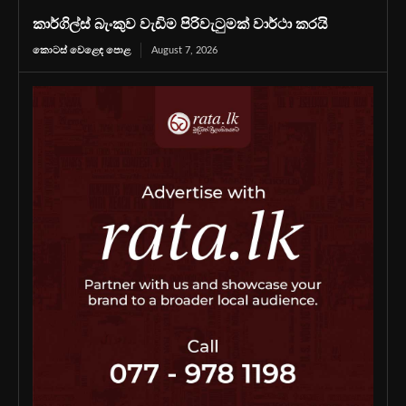
කාර්ගිල්ස් බැංකුව වැඩිම පිරිවැටුමක් වාර්ථා කරයි
කොටස් වෙළෙඳ පොළ
August 7, 2026