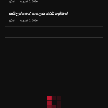
පුවත්
August 7, 2026
තායිලන්තයේ පාසලක වෙඩි තැබීමක්
පුවත්
August 7, 2026