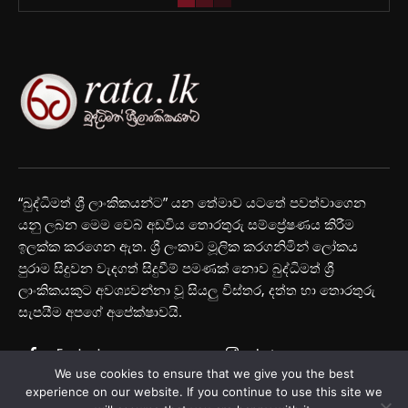
“බුද්ධිමත් ශ්‍රී ලාංකිකයන්ට” යන තේමාව යටතේ පවත්වාගෙන
යනු ලබන මෙම වෙබ් අඩවිය තොරතුරු සම්ප්‍රේෂණය කිරීම
ඉලක්ක කරගෙන ඇත. ශ්‍රී ලංකාව මූලික කරගනිමින් ලෝකය
පුරාම සිදුවන වැදගත් සිදුවීම් පමණක් නොව බුද්ධිමත් ශ්‍රී
ලාංකිකයකුට අවශ්‍යවන්නා වූ සියලු විස්තර, දත්ත හා තොරතුරු
සැපයීම අපගේ අපේක්ෂාවයි.
Facebook
Instagram
We use cookies to ensure that we give you the best
Youtube
experience on our website. If you continue to use this site we