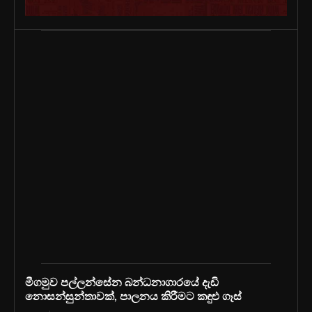
මීගමුව පල්ලන්සේන බන්ධනාගාරයේ දැඩි
නොසන්සුන්තාවක්, පාලනය කිරීමට කඳුළු ගෑස්