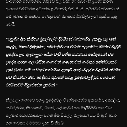
වාරිමාර්ග දෙපාර්තමේන්තුවේ ජල විද්‍යා හා ආපදා කළමනාකරණ
අංශයේ වාරිමාර්ග අධ්‍යක්ෂ ඉංජිනේරු එස්. පී. සී. සුගීශ්වර පවසන්නේ
මේ අවදානම් තත්වය හේතුවෙන් ජනතාව විමසිල්ලෙන් පසුවිය යුතු
බවයි.
“
පසුගිය දින කිහිපය මුළුල්ලේම දිවයිනේ බස්නාහිර
,
දකුණු පළාතේ
ගාල්ල
,
මාතර දිස්ත්‍රික්ක
,
සබරගමුව හා මධ්‍යම පළාත්වල බටහිර බෑවුම්
ප්‍රදේශවලට ඇදහැලුන අධික වැසි සහිත තත්ත්වය හේතුවෙන් එම
ප්‍රදේශ හරහා ගලාබසින ගංගාවන් ගණනාවක් ගංවතුර තත්ත්වයකට
ලක් වුණා. මේ ගංවතුර තත්ත්වය ඇතැම් ප්‍රදේශවලදී තවදුරටත් පවතින
බව කියන්න ඕන. අද දිනය පුරාමත් පහළ ප්‍රදේශවලදී සුළු වශයෙන්
වර්ධනවීම් සිදුවෙන්න පුළුවන්.”
නිල්වලා ගංගාවේ පහළ ප්‍රදේශවල විශේෂයෙන්ම අකුරැස්ස, අතුරලිය,
කඹුරුපිටිය, තිහගොඩ, මාතර, දෙවිනුවර සහ මාලිම්බඩ ප්‍රාදේශීය
ලේකම් කොට්ඨාසවල පහත් බිම් සියල්ල ජලයෙන් යට වී ඇති අතර
ගඟ ගංවතුර මට්ටමට ළඟා වී තිබේ.