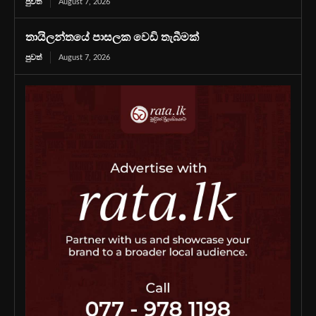
පුවත්
August 7, 2026
තායිලන්තයේ පාසලක වෙඩි තැබීමක්
පුවත්
August 7, 2026