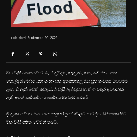
September 30, 2023
Published:
මහ වැසි හේතුවෙන් ගිං, නිල්වලා, කැලණ, කළු, බෙන්තර සහ
පොල්අත්මෝදර යන ගංඟා සහ අත්තනගලු ඔය සුළු ගංවතුර මට්ටමට
ළඟා වී ඇති බවත් තවදුරටත් වැසි ඇතිවුවහොත් ගංවතුර අවදානක්
ඇති බවත් වාරිමාර්ග දෙපාර්තමේන්තුව පවසයි.
ශ්‍රී ලංකාවේ නිරිතදිග සහ කඳුකර ප්‍රදේශවලට දැන් දින කිහිපයක සිට
මහ වැසි පතිත වෙමින් තිබේ.