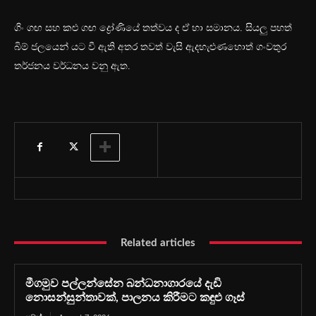
ගිං ගඟ සහ කළු ගඟ ද්‍රෝණියේ තත්වය ද ඒ හා සමානය. සියලු පහත්
බිම් ජලයෙන් යට වී ඇති අතර තවත් වැසි ඇදහැ‍ළුණහොත් ගංවතුර
තර්ජනය වර්ධනය වනු ඇත.
Related articles
මීගමුව පල්ලන්සේන බන්ධනාගාරයේ දැඩි
නොසන්සුන්තාවක්, පාලනය කිරීමට කඳුළු ගෑස්