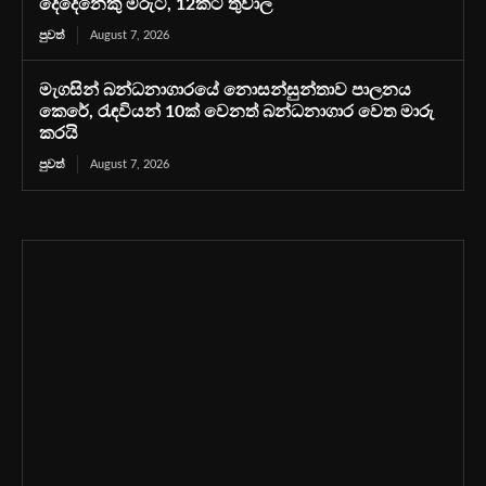
දෙදෙනෙකු මරුට, 12කට තුවාල
පුවත්
August 7, 2026
මැගසින් බන්ධනාගාරයේ නොසන්සුන්තාව පාලනය
කෙරේ, රැඳවියන් 10ක් වෙනත් බන්ධනාගාර වෙත මාරු
කරයි
පුවත්
August 7, 2026