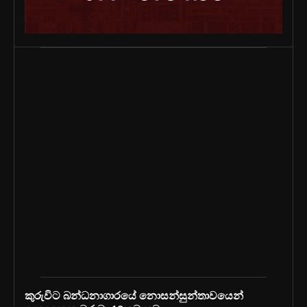
කුරුවිට බන්ධනාගාරයේ නොසන්සුන්තාවයෙන්