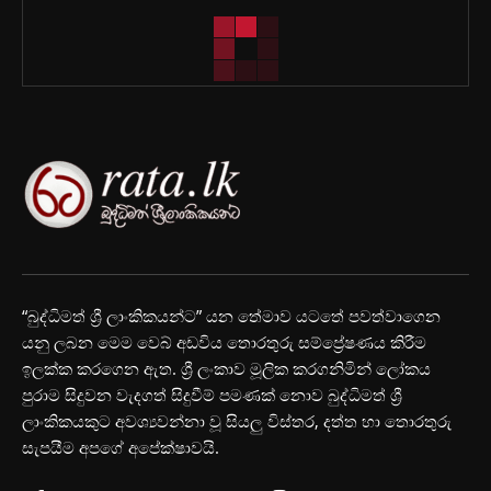
“බුද්ධිමත් ශ්‍රී ලාංකිකයන්ට” යන තේමාව යටතේ පවත්වාගෙන
යනු ලබන මෙම වෙබ් අඩවිය තොරතුරු සම්ප්‍රේෂණය කිරීම
ඉලක්ක කරගෙන ඇත. ශ්‍රී ලංකාව මූලික කරගනිමින් ලෝකය
පුරාම සිදුවන වැදගත් සිදුවීම් පමණක් නොව බුද්ධිමත් ශ්‍රී
ලාංකිකයකුට අවශ්‍යවන්නා වූ සියලු විස්තර, දත්ත හා තොරතුරු
සැපයීම අපගේ අපේක්ෂාවයි.