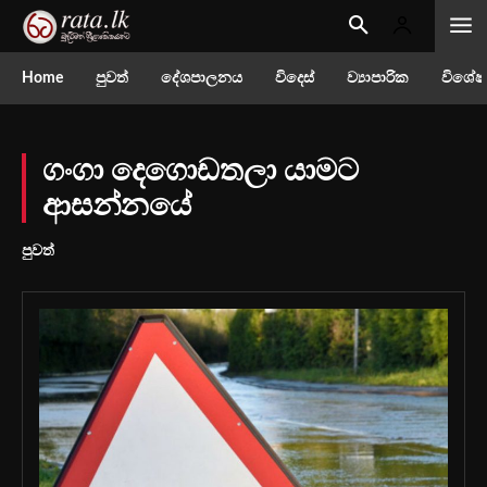
Home
පුවත්
දේශපාලනය
විදෙස්
ව්‍යාපාරික
විශේෂ
ගංගා දෙගොඩතලා යාමට
ආසන්නයේ
පුවත්