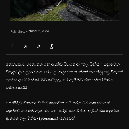
October 9, 2023
Published:
අනන්‍යතාව හඳුනාගත නොහැකිව මියගොස් “ගල් මිනිසා” යනුවෙන්
විරුදාවලිය ලබා වසර 128් මල් ශාලාවක තැන්පත් කර තිබූ මළ සිරුරක්
පසුගිය දා මිහිදන් කිරීමට කටයුතු කර ඇති බව ජාත්‍යන්තර මාධ්‍ය
වාර්තා කරයි.
පෙනිසිල්වේනියාවේ මල් ශාලාවක මේ සිරුර මමී ආකාරයෙන්
තැන්පත් කර තිබී ඇත. ඔහුගේ සිරුර ඝන වී තිබූ බැවින් එය හඳුන්වා
ඇත්තේ ගල් මිනිසා (Stoneman) යනුවෙනි.