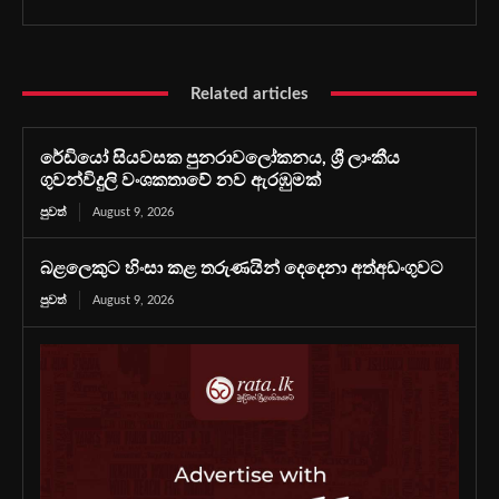
Related articles
රේඩියෝ සියවසක පුනරාවලෝකනය, ශ්‍රී ලාංකීය
ගුවන්විදුලි වංශකතාවේ නව ඇරඹුමක්
පුවත්
August 9, 2026
බළලෙකුට හිංසා කළ තරුණයින් දෙදෙනා අත්අඩංගුවට
පුවත්
August 9, 2026