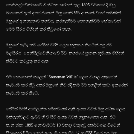
පෙනිසිල්වේනියාවේ බන්ධනාගාරයක් තුළ 1895 වර්ෂයේ දී ඔහු
මියගොස් ඇති අතර එතෙක් ඔහු පෙනී සිට ඇත්තේ ව්‍යාජ නමකිනි.
ඔහුගේ අනන්‍යතාව තහවරු කරගැනීමට නොහැකිවීම හේතුවෙන්
මෙම සිරුර මිහිදන් කර තිබුණේ නැත.
ඔහුගේ සැබෑ නම ජේම්ස් මර්ෆි ලෙස හඳුනාගැනීමෙන් පසු එම
මළසිරුර පෙන්සිල්වේනියාවේ රීඩිං නගරයේ සුසාන භූමියක මිහිදන්
කිරීමට කටයුතු කර ඇත.
එම සොහොන් ගලෙහි ‘Stoneman Willie’ ලෙස විශාල අකුරෙන්
කැටයම් කර තිබූ අතර ඔහුගේ නිවැරදි නම ඊට පහළින් කුඩා අකුරෙන්
කැටයම් කර තිබේ.
ජේම්ස් මර්ෆි අයර්ලන්ත සම්භවයක් ඇති අයකු බවත් ඔහු අධික ලෙස
මත්පැන්වලට ඇබ්බැහි වී සිටි අයකු බවත් හඳුනාගෙන ඇත. එම
තැනැත්තා 1895 නොවැම්බර් 19 වනදා වකුගඩු අකර්මණ්‍ය වීමෙන්
සිරගෙදර දී මිය ගොස් ඇත. මියයන විට 37 හැවිරිදි වියේ පසු ඔහු