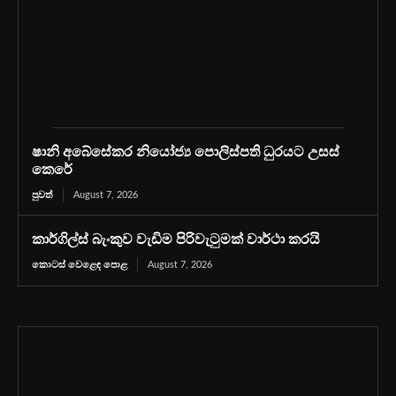
ෂානි අබේසේකර නියෝජ්‍ය පොලිස්පති ධුරයට උසස්
කෙරේ
පුවත්
August 7, 2026
කාර්ගිල්ස් බැංකුව වැඩිම පිරිවැටුමක් වාර්ථා කරයි
කොටස් වෙළෙඳ පොළ
August 7, 2026