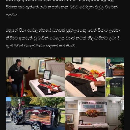
සිරගත කර ඇත්තේ ගැට කපන්නෙකු බවට චෝදනා එල්ල වීමෙන්
පසුවය.
ඔහුගේ පියා අයර්ලන්තයේ ධනවත් පුද්ගලයෙකු බවත් පියාට ලැජ්ජා
කිරීමට අකමැති වූ බැවින් මෙලෙස ව්‍යාජ නමක් නිලධාරීන්ට ලබා දී
ඇති බවත් විදෙස් මාධ්‍ය සඳහන් කර තිබේ.