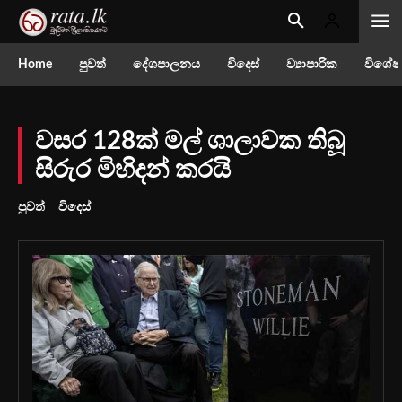
Home
පුවත්
දේශපාලනය
විදෙස්
ව්‍යාපාරික
විශේෂ
වසර 128ක් මල් ශාලාවක තිබූ
සිරුර මිහිදන් කරයි
පුවත්
විදෙස්