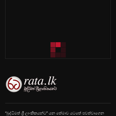
“බුද්ධිමත් ශ්‍රී ලාංකිකයන්ට” යන තේමාව යටතේ පවත්වාගෙන