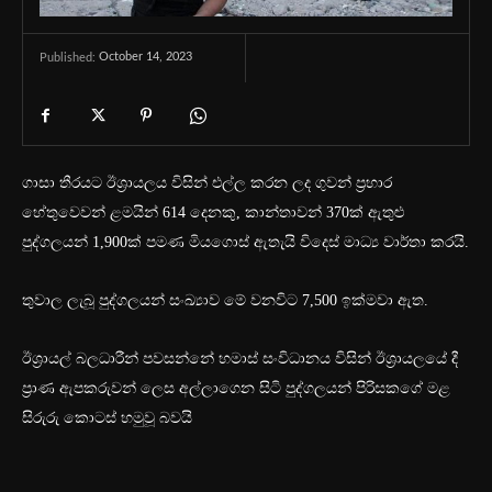
October 14, 2023
Published:
ගාසා තීරයට ඊශ්‍රායලය විසින් එල්ල කරන ලද ගුවන් ප්‍රහාර
හේතුවෙවන් ළමයින් 614 දෙනකු, කාන්තාවන් 370ක් ඇතුළු
පුද්ගලයන් 1,900ක් පමණ මියගොස් ඇතැයි විදෙස් මාධ්‍ය වාර්තා කරයි.
තුවාල ලැබූ පුද්ගලයන් සංඛ්‍යාව මේ වනවිට 7,500 ඉක්මවා ඇත.
ඊශ්‍රායල් බලධාරීන් පවසන්නේ හමාස් සංවිධානය විසින් ඊශ්‍රායලයේ දී
ප්‍රාණ ඇපකරුවන් ලෙස අල්ලාගෙන සිටි පුද්ගලයන් පිරිසකගේ මළ
සිරුරු කොටස් හමුවූ බවයි