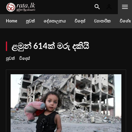
Home
පුවත්
දේශපාලනය
විදෙස්
ව්‍යාපාරික
විශේෂ
ළමුන් 614ක් මරු දකියි
පුවත්
විදෙස්