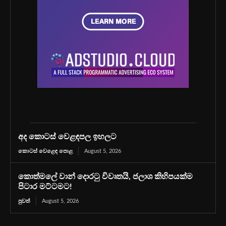
අද කොටස් වෙළඳපල ඉහලට
කොටස් වෙළෙඳ පොළ
August 5, 2026
කොත්මලේ වාන් දොරටු විවෘතයි, ජලාශ කිහිපයක්ම
පිටාර මට්ටමට!
පුවත්
August 5, 2026