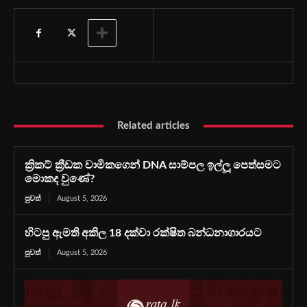
Related articles
ක්‍රිකට් ක්‍රීඩක චාමිකගෙන් DNA සාම්පල ඉල්ලූ පෙත්සමට
මොකද වුණේ?
පුවත්
August 5, 2026
හිටපු ඇමති අකිල 18 දක්වා රක්ෂිත බන්ධනාගාරයට
පුවත්
August 5, 2026