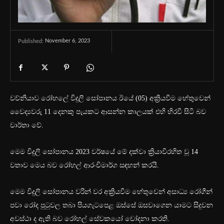
November 6, 2023
Published:
වව්නියාව රෝහලේ විදුලි සෝපානය ඊයේ (05) අක්‍රියවීම හේතුවෙන්
වෛද්‍යවරු 11 දෙනකු පැයකට ආසන්න කාලයක් එහි හිරවී සිටි බව
වාර්තා වේ.
මෙම විදුලි සෝපානය 2023 වර්ෂයේ මේ දක්වා ක්‍රියාවිරහිත වූ 14
වතාව මෙය බව ‍රෝහල් ආරංචිමාර්ග සඳහන් කරයි.
මෙම විදුලි සෝපානය වරින් වර අක්‍රියවීම හේතුවෙන් අසාධ්‍ය රෝගීන්
පවා රෝද පුටුවල තබා පියගැටපෙළ ඔස්සේ ඔසවාගෙන යාමට සිදුවන
අවස්ථා ද ඇති බව රෝහල් සේවකයෝ චෝදනා කරති.