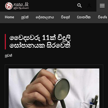
Home
පුවත්
දේශපාලනය
විදෙස්
ව්‍යාපාරික
විශේෂ
වෛද්‍යවරු 11ක් විදුලි
සෝපානයක සිරවෙති
පුවත්