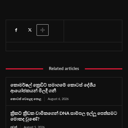
Related articles
කොමර්ෂල් ක්‍රෙඩිට් සමාගමේ කොටස් දේශීය
ආයෝජකයන් මිලදී ගනී
කොටස් වෙළෙඳ පොළ
August 6, 2026
ක්‍රිකට් ක්‍රීඩක චාමිකගෙන් DNA සාම්පල ඉල්ලූ පෙත්සමට
මොකද වුණේ?
පුවත්
August 5, 2026