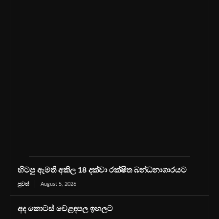
හිටපු ඇමති අකිල 18 දක්වා රක්ෂිත බන්ධනාගාරයට
පුවත්
August 5, 2026
අද කොටස් වෙළඳපල ඉහලට