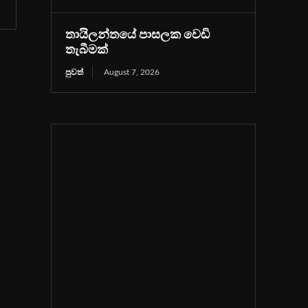
තායිලන්තයේ පාසලක වෙඩි
තැබීමක්
පුවත්
August 7, 2026