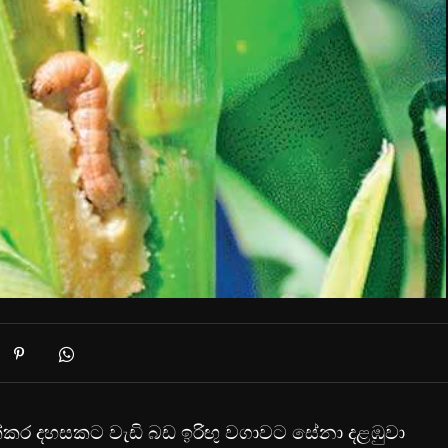
ක්කර දහසකට වැඩි බඩ ඉරිඟු වගාවට සේනා දළඹුවා