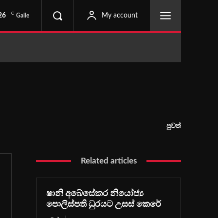
C
26
My account
Galle
පුවත්
Related articles
ෂානි අබේසේකර නියෝජ්‍ය
පොලිස්පති ධුරයට උසස් කෙරේ