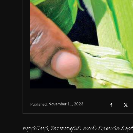
November 11, 2023
Published:
අනුරාධපුර, මහකනදරාව ගොවි ව්‍යාපාරයේ අ