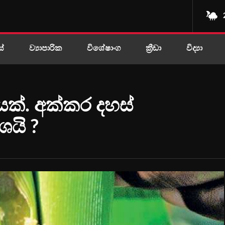
ස්
ව්‍යාපාරික
විශේෂාංග
ක්‍රීඩා
විද්‍යා
ක්. අක්කර දහස්
ශයි ?