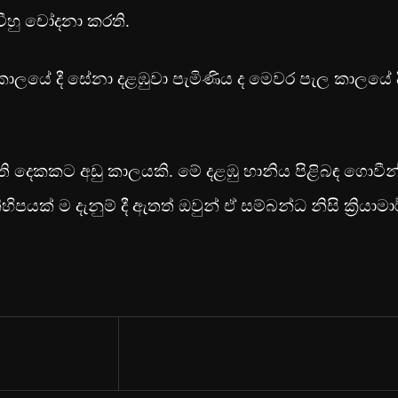
වීහු චෝදනා කරති.
කාලයේ දී සේනා දළඹුවා පැමිණිය ද මෙවර පැල කාලයේ ද
දෙකකට අඩු කාලයකි. මේ දළඹු හානිය පිළිබඳ ගොවීන
පයක් ම දැනුම් දී ඇතත් ඔවුන් ඒ සම්බන්ධ නිසි ක්‍රියාමා