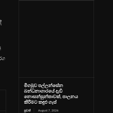
ී
්
ර්ග
මීගමුව පල්ලන්සේන
බන්ධනාගාරයේ දැඩි
නොසන්සුන්තාවක්, පාලනය
කිරීමට කඳුළු ගෑස්
පුවත්
August 7, 2026