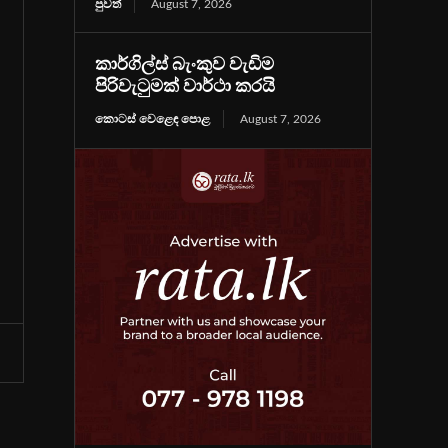
පුවත්
August 7, 2026
කාර්ගිල්ස් බැංකුව වැඩිම
පිරිවැටුමක් වාර්ථා කරයි
කොටස් වෙළෙඳ පොළ
August 7, 2026