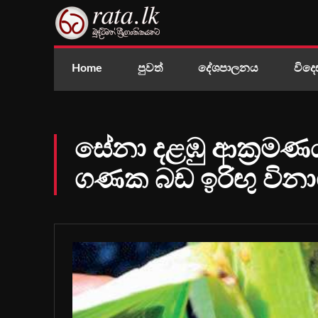
Home
පුවත්
දේශපාලනය
විදෙ
සේනා දළඹු ආක්‍රමණය
ගණක බඩ ඉරිඟු විනා