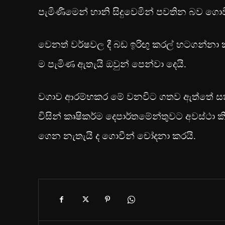
පැමිණීමෙන් හානි සිදුවෙමින් පවතින බව ගො
වෙනත් වර්ෂවල දී බඩ ඉරිඟු කරල් හටගන්නා 
ම පැමිණ ඇතැයි ඔවුන් පෙන්වා දෙයි.
වගාව ආරම්භකර මේ වනවිට ගතව ඇත්තේ සති 
විසින් කෘෂිකර්ම දෙපාර්තමේන්තුවට අවස්ථා කිහි
ගෙන නැතැයි ද ගොවීන් චෝදනා කරයි.