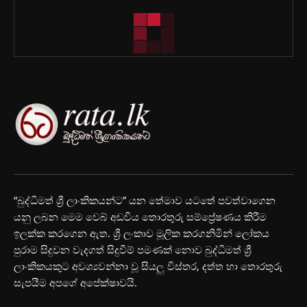
“බුද්ධිමත් ශ්‍රී ලාංකිකයන්ට” යන තේමාව යටතේ පවත්වාගෙන
යනු ලබන මෙම වෙබ් අඩවිය තොරතුරු සම්ප්‍රේෂණය කිරීම
ඉලක්ක කරගෙන ඇත. ශ්‍රී ලංකාව මූලික කරගනිමින් ලෝකය
පුරාම සිදුවන වැදගත් සිදුවීම් පමණක් නොව බුද්ධිමත් ශ්‍රී
ලාංකිකයකුට අවශ්‍යවන්නා වූ සියලු විස්තර, දත්ත හා තොරතුරු
සැපයීම අපගේ අපේක්ෂාවයි.