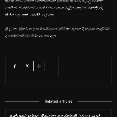
ක්‍රීඩකයන්ට භෞත චිකිත්සකයන් ප්‍රතිකාර කිරිමේ ගැටලු පවතින
හෙයින් ඒ සම්බන්ධයෙන් වහා සොයා බැලිය යුතු බව මන්ත්‍රීවරු
කිහිප දෙනෙක් මෙහිදී පැවසූහ.
ශ්‍රී ලංකා ක්‍රිකට් පාලක මණ්ඩලයේ ඉදිරි දින තුනක දී නැවත කැඳවීමට
ද කෝප් කමිටුව තීරණය කර ඇත.
Related articles
ෂානි අබේසේකර නියෝජ්‍ය පොලිස්පති ධුරයට උසස්