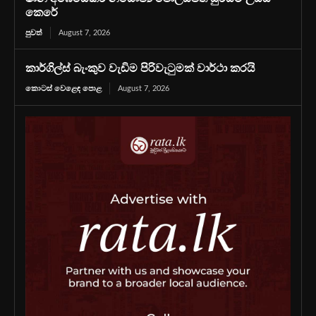
කෙරේ
පුවත්
August 7, 2026
කාර්ගිල්ස් බැංකුව වැඩිම පිරිවැටුමක් වාර්ථා කරයි
කොටස් වෙළෙඳ පොළ
August 7, 2026