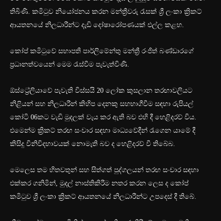
තිබිණි. කමිටුව නියෝජනය කරන මන්ත්‍රීවරු රැසක් ශ්‍රී ලංකා ක්‍රිකට්
ආයතනයේ නිලධාරීන්ට දැඩි ‍දෝෂාරෝපණයක් එල්ල කළහ.
කෝප් කමිටුවේ සභාපති පාර්ලිමේන්තු මන්ත්‍රී රංජිත් බණ්ඩාරගේ
ප්‍රධානත්වයෙන් මෙම රැස්වීම පැවැත්විණි.
ඕස්ට්‍රේලියාවේ පැවැති විස්සයි 20 ලෝක කුසලාන තරඟාවලියට
නිළියන් සහ නිලධාරීන් කිහිප දෙනකු සහභාගීවීම සඳහා රුපියල්
කෝටි 06කට වැඩි මුදලක් වැය කර ඇති බව එහි දී හෙළිදරව් විය.
එමෙන්ම ක්‍රිකට් තරඟ සංචාර සඳහා මාධ්‍යවේදීන් රැගෙන යාමේ දී
කිසිදු විනිවිදභාවයක් නොමැති බව ද හෙළිදරව් වී තිබේබ.
මෙලෙස තම හිතවතුන් සහ සිත්ගත් පුද්ගලයන් තරඟ සංචාර සඳහා
එක්කර ගනිමින්, මුදල් නාස්තිකිරීම නතර කරන ලෙස ද කෝප්
කමිටුව ශ්‍රී ලංකා ක්‍රිකට් ආයතනයේ නිලධාරීන්ට උපදෙස් දී තිබේ.