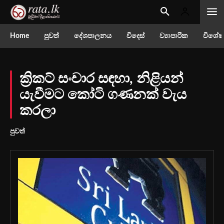
Home
පුවත්
දේශපාලනය
විදෙස්
ව්‍යාපාරික
විශේෂ
ක්‍රිකට් සංචාර සඳහා, නිළියන්
යැවීමට කෝටි ගණනක් වැය
කරලා
පුවත්