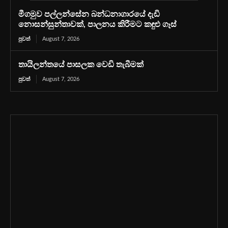
මීගමුව පල්ලන්සේන බන්ධනාගාරයේ දැඩි
නොසන්සුන්තාවක්, පාලනය කිරීමට කඳුළු ගෑස්
පුවත්
August 7, 2026
තායිලන්තයේ පාසලක වෙඩි තැබීමක්
පුවත්
August 7, 2026