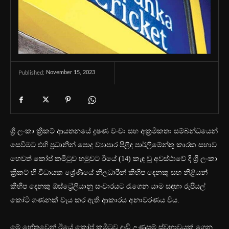
November 15, 2023
Published:
ශ්‍රී ලංකා ක්‍රිකට් ආයතනයේ දූෂණ වංචා සහ අක්‍රමිකතා සම්බන්ධයෙන්
සෙවීමට එහි ප්‍රධානීන් පොදු ව්‍යාපාර පිළිඳ පාර්ලිමේන්තු කාරක සභාව
හෙවත් කෝප් කමිටුව හමුවට ඊයේ (14) කැඳ වූ අවස්ථාවේ දී ශ්‍රී ලංකා
ක්‍රිකට් හි විධායක ශ්‍රේණියේ නිලධාරීන් කිහිප දෙනකු සහ නිළියන්
කිහිප දෙනකු ඕස්ට්‍රේලියානු සංචාරයට රැගෙන යාම සඳහා රුපියල්
‍කෝටි ගණනක් වැය කර ඇති ආකාරය අනාවරණය විය.
මේ හේතුවෙන් ඊයේ කෝප් කමිටුව දැඩි උණුසුම් ස්වභාවයක් ගෙන