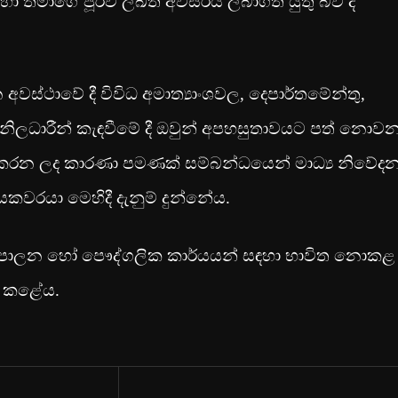
හා තමාගේ පූර්ව ලිඛිත අවසරය ලබාගත යුතු බව ද
ථාවේ දී විවිධ අමාත්‍යාංශවල, දෙපාර්තමේන්තු,
ලධාරීන් කැඳවීමේ දී ඔවුන් අපහසුතාවයට පත් නොව
ත කරන ලද කාරණා පමණක් සම්බන්ධයෙන් මාධ්‍ය නිවේද
කවරයා මෙහිදී දැනුම් දුන්නේය.
 දේශපාලන හෝ පෞද්ගලික කාර්යයන් සඳහා භාවිත නොකළ
ය කළේය.