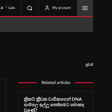
C
.6
My account
Galle
පුවත්
Related articles
ක්‍රිකට් ක්‍රීඩක චාමිකගෙන් DNA
සාම්පල ඉල්ලූ පෙත්සමට මොකද
වුණේ?