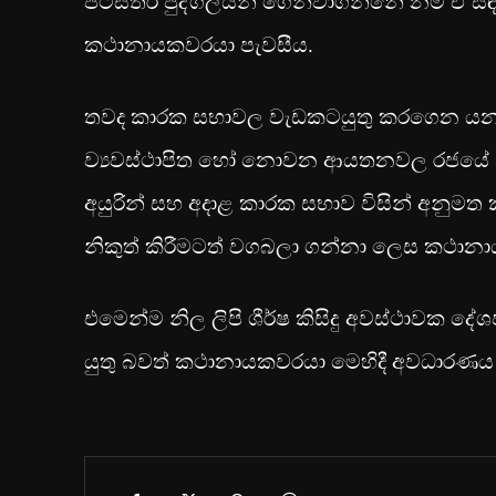
පිටස්තර පුද්ගලයන් ගෙන්වා‍ගන්නේ නම් ඒ සඳ
කථානායකවරයා පැවසීය.
තවද කාරක සභාවල වැඩකටයුතු කරගෙන යන අවස්
ව්‍යවස්ථාපිත හෝ නොවන ආයතනවල රජයේ නි
අයුරින් සහ අදාළ කාරක සභාව විසින් අනුම
නිකුත් කිරීමටත් වගබලා ගන්නා ලෙස කථානාය
එමෙන්ම නිල ලිපි ශීර්ෂ කිසිදු අවස්ථාවක
යුතු බවත් කථානායකවරයා මෙහිදී අවධාරණ