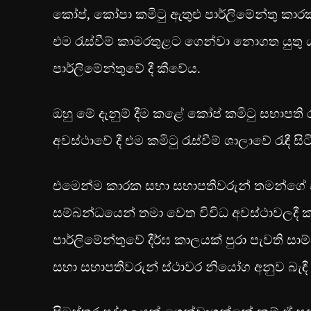
කෝප්, කෝපා කමිටු ඇතුළු පාර්ලිමේන්තු කාර
එම රැස්වීම් කාමරතුළට ගෙන්වා නොගත යුතු 
පාර්ලිමේන්තුවේ දී කීවේය.
ඔහු මේ දැනුම් දීම කළේ කෝප් කමිටු සභාපති 
අවස්ථාවේ දී එම කමිටු රැස්වීම් ශාලාවේ රැඳී
එමෙන්ම කාරක සභා සභාපතිවරුන් තමන්ගේ වි
සම්බන්ධයෙන් තමා වෙත විවිධ අවස්ථාවලදී ක
පාර්ලිමේන්තුවේ දීර්ඝ කාලයක් පුරා පැවති සාම
සභා සභාපතිවරුන් ස්ථාවර නියෝග අනුව බැඳ