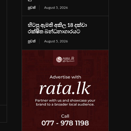
පුවත්
August 5, 2026
හිටපු ඇමති අකිල 18 දක්වා
රක්ෂිත බන්ධනාගාරයට
පුවත්
August 5, 2026