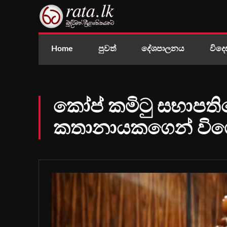
Home
පුවත්
දේශපාලනය
විදෙ
කෝප් කමිටු සභාපතිග
කතානායකගෙන් විශ