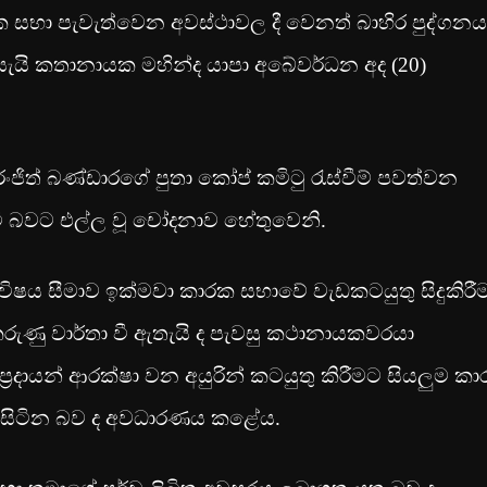
ක සභා පැවැත්වෙන අවස්ථාවල දී වෙනත් බාහිර පුද්ගනය
යැයි කතානායක මහින්ද යාපා අබේවර්ධන අද (20)
රංජිත් බණ්ඩාරගේ පුතා කෝප් කමිටු රැස්වීම් පවත්වන
 සිටි බවට එල්ල වූ චෝදනාව හේතුවෙනි.
ෂය සීමාව ඉක්මවා කාරක සභාවේ වැඩකටයුතු සිදුකිරී
රුණු වාර්තා වී ඇතැයි ද පැවසු කථානායකවරයා
්ප්‍රදායන් ආරක්ෂා වන අයුරින් කටයුතු කිරීමට සියලුම ක
ී සිටින බව ද අවධාරණය කළේය.