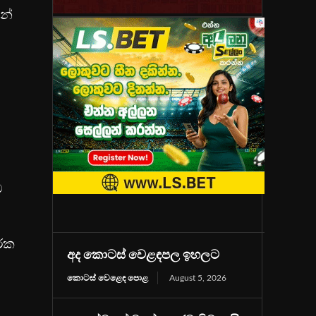
න්
ම
ාරක
අද කොටස් වෙළඳපල ඉහලට
කොටස් වෙළෙඳ පොළ
August 5, 2026