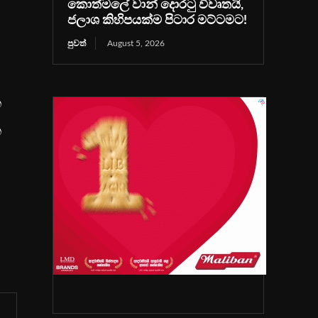
කොත්මලේ වාන් දොරටු විවෘතයි,
ජලාශ කිහිපයක්ම පිටාර මට්ටමට!
පුවත්
August 5, 2026
න
න