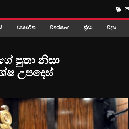
29
ස්
ව්‍යාපාරික
විශේෂාංග
ක්‍රීඩා
විද්‍යා
ේ පුතා නිසා
ේෂ උපදෙස්