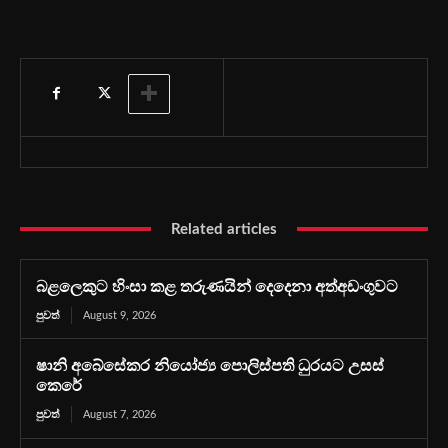
Related articles
බළලෙකුට හිංසා කළ තරුණයින් දෙදෙනා අත්අඩංගුවට
පුවත්
August 9, 2026
ෂානි අබේසේකර නියෝජ්‍ය පොලිස්පති ධුරයට උසස්
කෙරේ
පුවත්
August 7, 2026