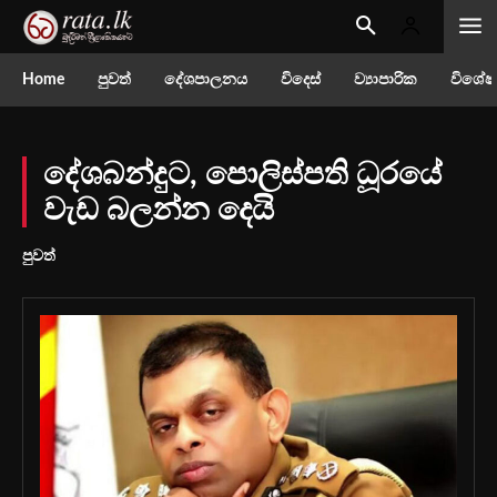
Home
පුවත්
දේශපාලනය
විදෙස්
ව්‍යාපාරික
විශේෂ
දේශබන්දුට, පොලිස්පති ධූරයේ
වැඩ බලන්න දෙයි
පුවත්