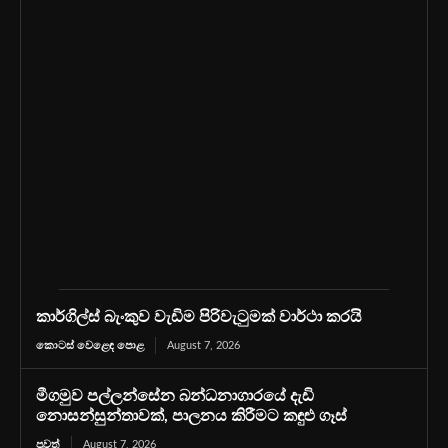
කාර්ගිල්ස් බැංකුව වැඩිම පිරිවැටුමක් වාර්ථා කරයි
කොටස් වෙළෙඳ පොළ
August 7, 2026
මීගමුව පල්ලන්සේන බන්ධනාගාරයේ දැඩි
නොසන්සුන්තාවක්, පාලනය කිරීමට කඳුළු ගෑස්
පුවත්
August 7, 2026