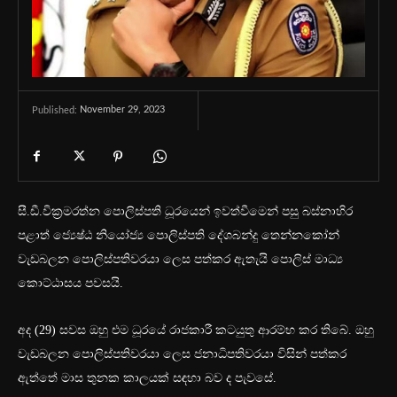
November 29, 2023
Published:
සී.ඩී.වික්‍රමරත්න පොලිස්පති ධූරයෙන් ඉවත්වීමෙන් පසු බස්නාහිර
පළාත් ජ්‍යෙෂ්ඨ නියෝජ්‍ය පොලිස්පති දේශබන්දු තෙන්නකෝන්
වැඩබලන පොලිස්පතිවරයා ලෙස පත්කර ඇතැයි පොලිස් මාධ්‍ය
කොට්ඨාසය පවසයි.
අද (29) සවස ඔහු එම ධූරයේ රාජකාරී කටයුතු ආරම්භ කර තිබේ. ඔහු
වැඩබලන පොලිස්පතිවරයා ලෙස ජනාධිපතිවරයා විසින් පත්කර
ඇත්තේ මාස තුනක කාලයක් සඳහා බව ද පැවසේ.