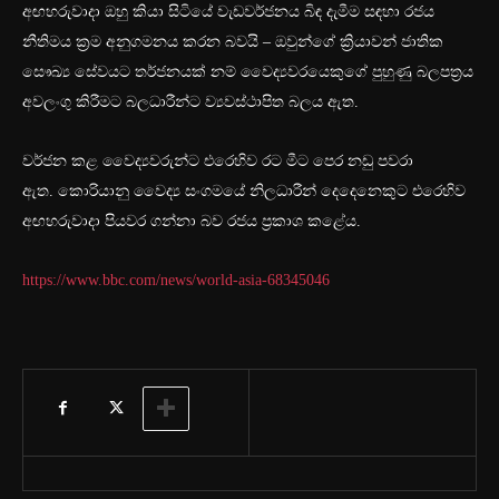
අඟහරුවාදා ඔහු කියා සිටියේ වැඩවර්ජනය බිඳ දැමීම සඳහා රජය
නීතිමය ක්‍රම අනුගමනය කරන බවයි – ඔවුන්ගේ ක්‍රියාවන් ජාතික
සෞඛ්‍ය සේවයට තර්ජනයක් නම් වෛද්‍යවරයෙකුගේ පුහුණු බලපත්‍රය
අවලංගු කිරීමට බලධාරීන්ට ව්‍යවස්ථාපිත බලය ඇත.
වර්ජන කළ වෛද්‍යවරුන්ට එරෙහිව රට මීට පෙර නඩු පවරා
ඇත. කොරියානු වෛද්‍ය සංගමයේ නිලධාරීන් දෙදෙනෙකුට එරෙහිව
අඟහරුවාදා පියවර ගන්නා බව රජය ප්‍රකාශ කළේය.
https://www.bbc.com/news/world-asia-68345046