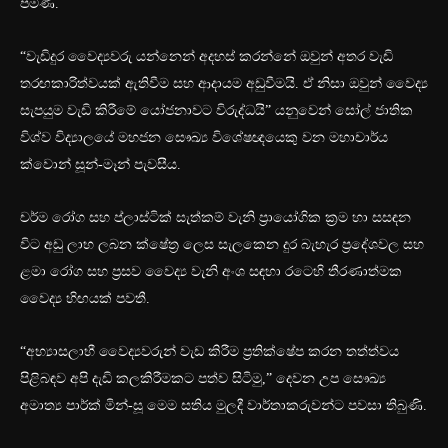
පමණි.
“වැඩිදුර වෛද්‍යවරු යන්නෙන් අදහස් කරන්නේ ඔවුන් අතර වැඩි
තරඟකාරිත්වයක් ඇතිවීම සහ ආදායම අඩුවීමයි. ඒ නිසා ඔවුන් වෛද්‍ය
සැපයුම වැඩි කිරීමේ යෝජනාවට විරුද්ධයි” යනුවෙන් සෝල් ජාතික
විශ්ව විද්‍යාලයේ මහජන සෞඛ්‍ය විශේෂඥයෙකු වන මහාචාර්ය
ක්වොන් සූන්-මෑන් පැවසීය.
චර්ම රෝග සහ ප්ලාස්ටික් සැත්කම් වැනි ප්‍රායෝගික ක්‍රම හා සසඳන
විට අඩු ලාභ ලබන ක්ෂේත්‍ර ලෙස සැලකෙන දුර බැහැර ප්‍රදේශවල සහ
ළමා රෝග සහ ප්‍රසව වෛද්‍ය වැනි අංශ සඳහා රටෙහි තීරණාත්මක
වෛද්‍ය හිඟයක් පවතී.
“අභ්‍යාසලාභී වෛද්‍යවරුන් වැඩ කිරීම ප්‍රතික්ෂේප කරන තත්ත්වය
පිළිබඳව අපි දැඩි කලකිරීමකට පත්ව සිටිමු,” දෙවන උප සෞඛ්‍ය
අමාත්‍ය පාර්ක් මින්-සූ මෙම සතිය මුලදී වාර්තාකරුවන්ට පවසා තිබුණි.