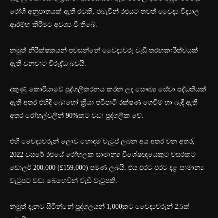
රෝගී අනුපාතයක් ඇති රටකි, එබැවින් රජයට තවත් වෛද්‍ය විද්‍යාල
ආරම්භ කිරීමට අවශ්‍ය වී තිබේ.
නමුත් නිරීක්ෂකයන් පවසන්නේ වෛද්‍යවරු වැඩි තරඟකාරිත්වයක්
ඇති වනවාට විරුද්ධ බවයි.
දකුණු කොරියාවේ පුද්ගලීකරනය කරන ලද සෞඛ්‍ය සේවා පද්ධතියක්
ඇති අතර එහිදී බොහෝ ක්‍රියා පටිපාටි රක්ෂණ ගෙවීම් හා බැඳී ඇති
අතර රෝහල්වලින් 90%කට වඩා පුද්ගලික වේ.
එහි වෛද්‍යවරුන් ලොව හොඳම වැටුප් ලබන අය අතර වන අතර,
2022 වසරේ රජයේ රෝහලක සාමාන්‍ය විශේෂඥයෙකුට වසරකට
ඩොලර් 200,000 (£159,000) පමණ ලබයි. එය එරට එරට දළ සාමාන්‍ය
වැටුපට වඩා බෙහෙවින් වැඩි වැටුපකි.
නමුත් දැනට සිටින්නේ පුද්ගලයන් 1,000කට වෛද්‍යවරුන් 2.5ක්