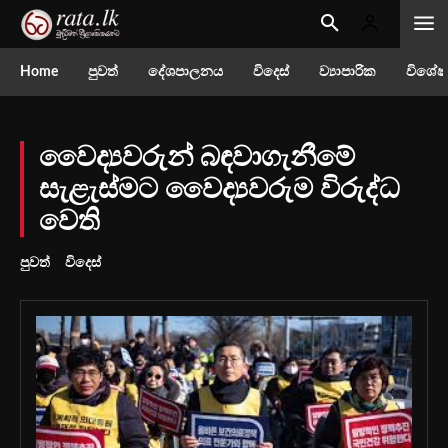
Home
පුවත්
දේශපාලනය
විදෙස්
ව්‍යාපාරික
විශේෂ
වෛද්‍යවරුන් බඳවාගැනීමේ
සැළැස්මට වෛද්‍යවරුම විරුද්ධ
වෙති
පුවත්
විදෙස්