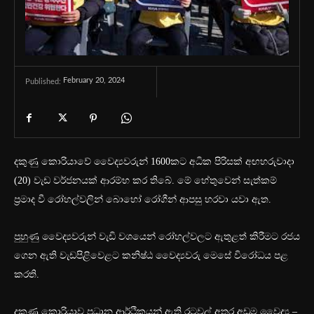
February 20, 2024
Published:
දකුණු කොරියාවේ වෛද්‍යවරුන් 1600කට අධික පිරිසක් අඟහරුවාදා
(20) වැඩ වර්ජනයක් ආරම්භ කර තිබේ. මේ හේතුවෙන් සැත්කම්
ප්‍රමාද වී රෝහල්වලින් බොහෝ රෝගීන් ආපසු හරවා යවා ඇත.
පුහුණු වෛද්‍යවරුන් වැඩි වශයෙන් රෝහල්වලට ඇතුළත් කිරීමට රජය
ගෙන ඇති වැඩපිළිවෙළට කනිෂ්ඨ වෛද්‍යවරු මෙසේ විරෝධය පළ
කරති.
දකුණු කොරියාව ප්‍රධාන ආර්ථිකයන් ඇති රටවල් අතර අඩුම වෛද්‍ය –