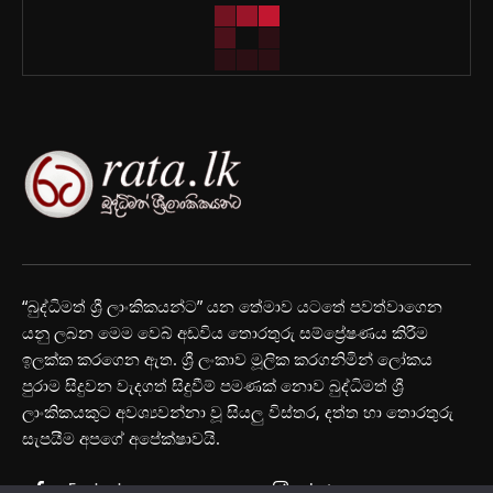
“බුද්ධිමත් ශ්‍රී ලාංකිකයන්ට” යන තේමාව යටතේ පවත්වාගෙන
යනු ලබන මෙම වෙබ් අඩවිය තොරතුරු සම්ප්‍රේෂණය කිරීම
ඉලක්ක කරගෙන ඇත. ශ්‍රී ලංකාව මූලික කරගනිමින් ලෝකය
පුරාම සිදුවන වැදගත් සිදුවීම් පමණක් නොව බුද්ධිමත් ශ්‍රී
ලාංකිකයකුට අවශ්‍යවන්නා වූ සියලු විස්තර, දත්ත හා තොරතුරු
සැපයීම අපගේ අපේක්ෂාවයි.
Facebook
Instagram