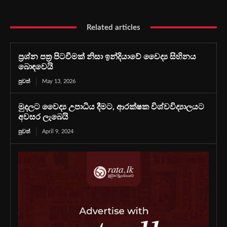
Related articles
ප්‍රශ්න පත්‍ර පිටවීමක් නිසා ඉන්දියාවේ වෛද්‍ය සිහිනය
බොඳවෙයි
පුවත්
May 13, 2026
මුදලට වෛද්‍ය උපාධිය දීමට, ආරක්ෂක විශ්වවිද්‍යාලයට
අවසර ලැබෙයි
පුවත්
April 9, 2024