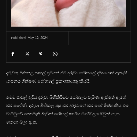
May 12, 2024
Published:
දරුවකු බිහිකළ පාසල් දැරියක් එම දරුවා රෝහලේ දමාගොස් ඇතැයි
යාපනය ශික්ෂණ ‍රෝහලේ ප්‍රකාශකයකු කියයි.
මෙම පාසල් දැරිය දරුවා බිහිකිරීමට රෝහලට පැමිණ ඇත්තේ ඇගේ
මව සමගිනි. දරුවා බිහිකළ පසු එම දරුවාගේ මව හෝ මිත්තණිය එම
වාට්ටුවේ නොමැති බැවින් රෝහල් කාර්ය මණ්ඩලය ‍ඔවුන් ගැන
සොයා බලා ඇත.