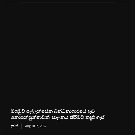
මීගමුව පල්ලන්සේන බන්ධනාගාරයේ දැඩි
නොසන්සුන්තාවක්, පාලනය කිරීමට කඳුළු ගෑස්
පුවත්
August 7, 2026