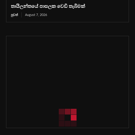
තායිලන්තයේ පාසලක වෙඩි තැබීමක්
පුවත්
August 7, 2026