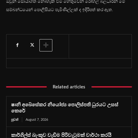
ඔවුන් සොයාගත නොහැකි වීම හේතුවෙන් රෝහල් බලධාරීන් මේ
සම්බන්ධයෙන් පොලිසියට පැමිණිල්ලක් ද ඉදිරිපත් කර ඇත.
Related articles
ෂානි අබේසේකර නියෝජ්‍ය පොලිස්පති ධුරයට උසස්
කෙරේ
පුවත්
August 7, 2026
කාර්ගිල්ස් බැංකුව වැඩිම පිරිවැටුමක් වාර්ථා කරයි