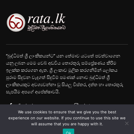
“බුද්ධිමත් ශ්‍රී ලාංකිකයන්ට” යන තේමාව යටතේ පවත්වාගෙන
යනු ලබන මෙම වෙබ් අඩවිය තොරතුරු සම්ප්‍රේෂණය කිරීම
ඉලක්ක කරගෙන ඇත. ශ්‍රී ලංකාව මූලික කරගනිමින් ලෝකය
පුරාම සිදුවන වැදගත් සිදුවීම් පමණක් නොව බුද්ධිමත් ශ්‍රී
ලාංකිකයකුට අවශ්‍යවන්නා වූ සියලු විස්තර, දත්ත හා තොරතුරු
සැපයීම අපගේ අපේක්ෂාවයි.
Facebook
Instagram
We use cookies to ensure that we give you the best
Youtube
experience on our website. If you continue to use this site we
will assume that you are happy with it.
Ok