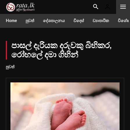
Home
පුවත්
දේශපාලනය
විදෙස්
ව්‍යාපාරික
විශේෂ
පාසල් දැරියක දරුවකු බිහිකර,
රෝහලේ දමා ගිහින්
පුවත්