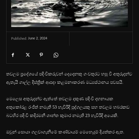
June 2, 2024
Published:
තවලම ප්‍රදේශයේ පදිංචිකරුවන් දෙදෙනකු ගංවතුරට හසු වී අතුරුදන්ව
ඇතැයි ගාල්ල දිස්ත්‍රික් ආපදා කළමනාකරණ මධ්‍යස්ථානය පවසයි.
මෙලෙස අතුරුදන්ව ඇත්තේ තවලම දකුණ පදිංචි දහනායක
අතුකෝරළ රංජිත් නමැති 53 හැවිරිදි පුද්ගලයකු සහ තවලම හබරකඩ
බටහිර පදිංචි කදිරමනී ශාන්ත කුමාර නමැති 23 හැවිරිදි අයෙකි.
ඔවුන් සොයා ගලවාගැනීමේ කණ්ඩායම් මෙහෙයුම් දියත්කර ඇත.