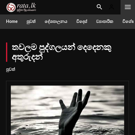
Home
පුවත්
දේශපාලනය
විදෙස්
ව්‍යාපාරික
විශේෂ
තවලම පුද්ගලයන් දෙදෙනකු
අතුරුදන්
පුවත්