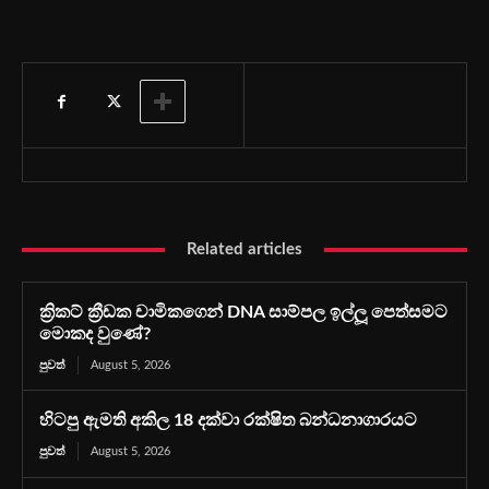
Related articles
ක්‍රිකට් ක්‍රීඩක චාමිකගෙන් DNA සාම්පල ඉල්ලූ පෙත්සමට
මොකද වුණේ?
පුවත්
August 5, 2026
හිටපු ඇමති අකිල 18 දක්වා රක්ෂිත බන්ධනාගාරයට
පුවත්
August 5, 2026