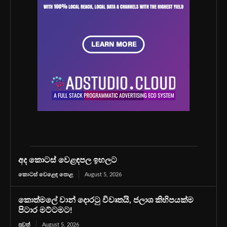
අද කොටස් වෙළඳපල ඉහලට
කොටස් වෙළෙඳ පොළ
August 5, 2026
කොත්මලේ වාන් දොරටු විවෘතයි, ජලාශ කිහිපයක්ම
පිටාර මට්ටමට!
පුවත්
August 5, 2026