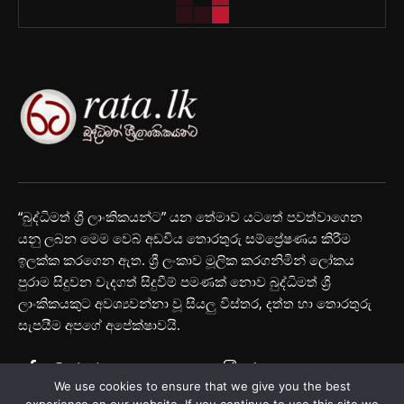
“බුද්ධිමත් ශ්‍රී ලාංකිකයන්ට” යන තේමාව යටතේ පවත්වාගෙන
යනු ලබන මෙම වෙබ් අඩවිය තොරතුරු සම්ප්‍රේෂණය කිරීම
ඉලක්ක කරගෙන ඇත. ශ්‍රී ලංකාව මූලික කරගනිමින් ලෝකය
පුරාම සිදුවන වැදගත් සිදුවීම් පමණක් නොව බුද්ධිමත් ශ්‍රී
ලාංකිකයකුට අවශ්‍යවන්නා වූ සියලු විස්තර, දත්ත හා තොරතුරු
සැපයීම අපගේ අපේක්ෂාවයි.
Facebook
Instagram
We use cookies to ensure that we give you the best
Youtube