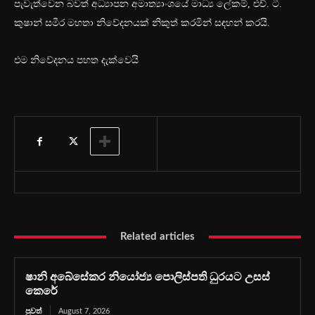
පැවැත්වෙන බවත් අධ්‍යාපන අමාත්‍යාංශයේ මාධ්‍ය ලේකම්, එච්. ටී.
කුෂාන් සමීර මහතා නිවේදනයක් නිකුත් කරමින් සඳහන් කරයි.
එම නිවේදනය පහත දැක්වෙයි
Related articles
ෂානි අබේසේකර නියෝජ්‍ය පොලිස්පති ධුරයට උසස්
කෙරේ
පුවත්
August 7, 2026