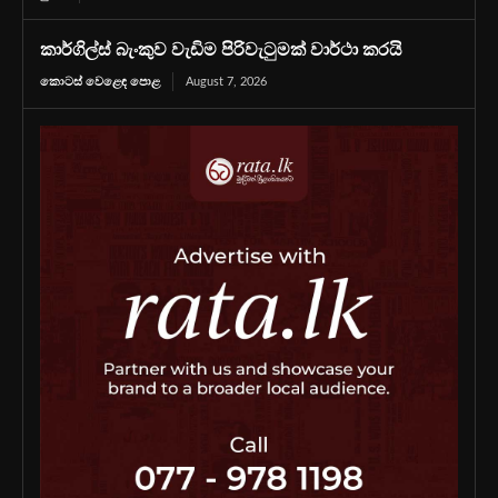
කාර්ගිල්ස් බැංකුව වැඩිම පිරිවැටුමක් වාර්ථා කරයි
කොටස් වෙළෙඳ පොළ
August 7, 2026