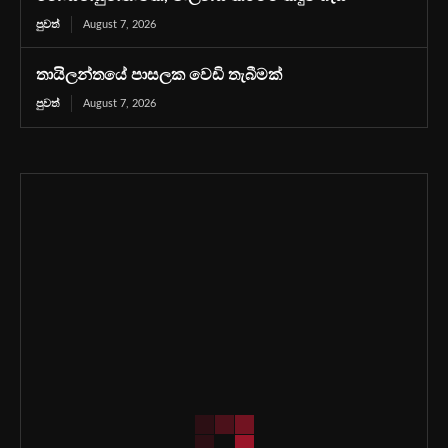
පුවත්
August 7, 2026
තායිලන්තයේ පාසලක වෙඩි තැබීමක්
පුවත්
August 7, 2026