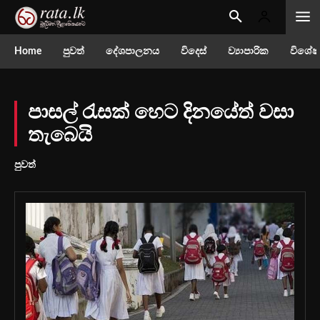
Home
පුවත්
දේශපාලනය
විදෙස්
ව්‍යාපාරික
විශේෂ
පාසල් රැසක් හෙට දිනයේත් වසා
තැබෙයි
පුවත්