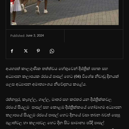
June 3, 2024
Published:
අයහපත් කාලගුණික තත්ත්වය හේතුවෙන් දිස්ත්‍රික් පහක සහ
අධ්‍යාපන කලාපයක රජයේ පාසල් හෙට (04) විශේෂ නිවාඩු දිනයක්
ලෙස අධ්‍යාපන අමාත්‍යාංශය නිවේදනය කළේය.
රත්නපුර, කෑගල්ල, ගාල්ල, මාතර සහ කළුතර යන දිස්ත්‍රික්කවල
රජයේ සියලුම පාසල් සහ කොළඹ දිස්ත්‍රික්කයේ හෝමාගම අධ්‍යාපන
කලාපයේ සියලුම රජයේ පාසල් හෙට දිනයේ වසා තබන බවත් සෙසු
පළාත්වල හා කලාපවල හෙට දින සිට සාමාන්‍ය පරිදි පාසල්