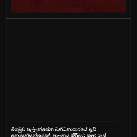
මීගමුව පල්ලන්සේන බන්ධනාගාරයේ දැඩි
නොසන්සුන්තාවක්, පාලනය කිරීමට කඳුළු ගෑස්