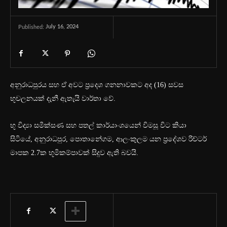
July 16, 2024
Published:
අනුරාධපුරය සහ ඒ අවට ප්‍රදෙශ ගනනාවකට අද (16) සවස
භූචලනයක් දැනී ඇතැයි වාර්තා වේ.
භූ විද්‍යා සමීක්සණ සහ පතල් කාර්යාංශයෙන් විමසූ විට කියා
සිටියේ, අනුරාධපුර, පොතානේගම, ආලංකුලම යන ප්‍රදේශව රිච්ටර්
මාපක 2.7ක භූමිකම්පාවක් සිදුව ඇති බවයි.