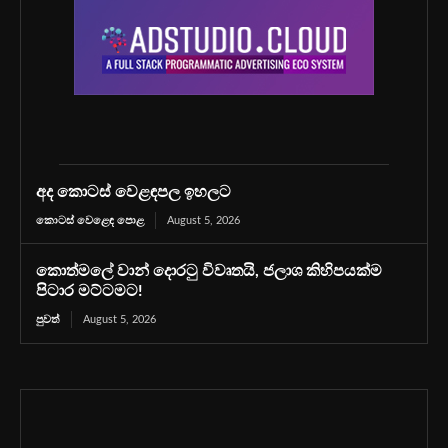
අද කොටස් වෙළඳපල ඉහලට
කොටස් වෙළෙඳ පොළ
August 5, 2026
කොත්මලේ වාන් දොරටු විවෘතයි, ජලාශ කිහිපයක්ම
පිටාර මට්ටමට!
පුවත්
August 5, 2026