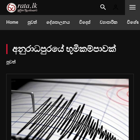
Home
පුවත්
දේශපාලනය
විදෙස්
ව්‍යාපාරික
විශේෂ
අනුරාධපුරයේ භූමිකම්පාවක්
පුවත්