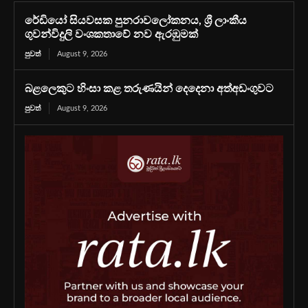
රේඩියෝ සියවසක පුනරාවලෝකනය, ශ්‍රී ලාංකීය
ගුවන්විදුලි වංශකතාවේ නව ඇරඹුමක්
පුවත්
August 9, 2026
බළලෙකුට හිංසා කළ තරුණයින් දෙදෙනා අත්අඩංගුවට
පුවත්
August 9, 2026