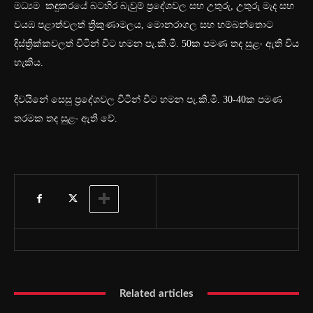
මධ්‍යම කඳුකරයේ බටහිර බැවුම් ප්‍රදේශවල සහ උතුරු, උතුරු මැද සහ
වයඹ පළාත්වලත් ත්‍රිකුණාමලය, මොනරාගල සහ හම්බන්තොට
දිස්ත්‍රික්කවලත් විටින් විට හමන පැ.කි.මී. 50ක පමණ තද සුළං ඇති විය
හැකිය.
දිවයිනේ සෙසු ප්‍රදේශවල විටින් විට හමන පැ.කි.මී. 30-40ක පමණ
තරමක තද සුළං ඇති වේ.
Related articles