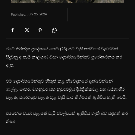
July 25, 2024
Published:
රටේ නිරිතදිග ප්‍රදේශයේ හෙට (26) සිට වැසි තත්වයේ වැඩිවීමක්
සිදුවනු ඇතැයි කාලගුණ විද්‍යා දෙපාර්තමේන්තුව පුරෝකථනය කර
ඇත.
එම දෙපාර්තමේන්තුව නිකුත් කළ නිවේදනයේ දැක්වෙන්නේ
ගාල්ල, මාතර, මහනුවර සහ නුවරඑළිය දිස්ත්‍රික්කවල සහ බස්නාහිර
පළාත, සබරගමුව පළාත තුළ වැසි වාර කිහිපයක් ඇතිවිය හැකි බවයි.
එමෙන්ම වයඹ පළාතේ වැසි ස්වල්පයක් ඇතිවිය හැකි බව සඳහන් කර
තිබේ.