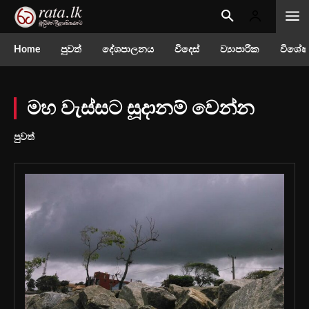
Home
පුවත්
දේශපාලනය
විදෙස්
ව්‍යාපාරික
විශේෂ
මහ වැස්සට සූදානම් වෙන්න
පුවත්