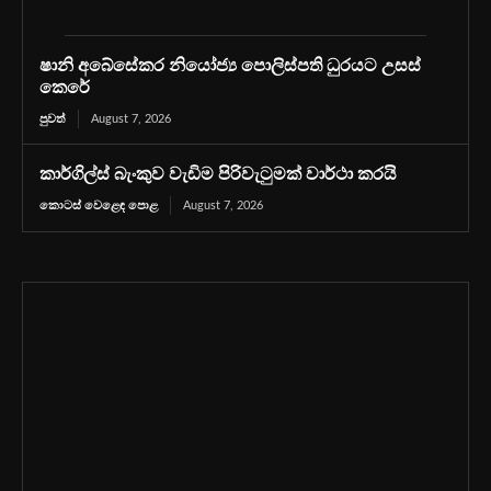
ෂානි අබේසේකර නියෝජ්‍ය පොලිස්පති ධුරයට උසස්
කෙරේ
පුවත්
August 7, 2026
කාර්ගිල්ස් බැංකුව වැඩිම පිරිවැටුමක් වාර්ථා කරයි
කොටස් වෙළෙඳ පොළ
August 7, 2026