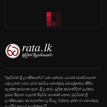
“බුද්ධිමත් ශ්‍රී ලාංකිකයන්ට” යන තේමාව යටතේ පවත්වාගෙන
යනු ලබන මෙම වෙබ් අඩවිය තොරතුරු සම්ප්‍රේෂණය කිරීම
ඉලක්ක කරගෙන ඇත. ශ්‍රී ලංකාව මූලික කරගනිමින් ලෝකය
පුරාම සිදුවන වැදගත් සිදුවීම් පමණක් නොව බුද්ධිමත් ශ්‍රී
ලාංකිකයකුට අවශ්‍යවන්නා වූ සියලු විස්තර, දත්ත හා තොරතුරු
සැපයීම අපගේ අපේක්ෂාවයි.