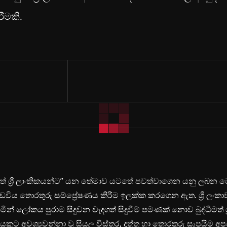
ීමකි.
ිමත් ශ්‍රී ලාංකිකයන්ට” යන තේමාව යටතේ පවත්වාගෙන යනු ලබන 
ඩවිය තොරතුරු සම්ප්‍රේෂණය කිරීම ඉලක්ක කරගෙන ඇත. ශ්‍රී ලංකා
ින් ලෝකය පුරාම සිදුවන වැදගත් සිදුවීම් පමණක් නොව බුද්ධිමත් ශ්‍
යකුට අවශ්‍යවන්නා වූ සියලු විස්තර, දත්ත හා තොරතුරු සැපයීම අ