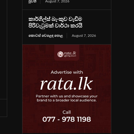
පුවත්
August 7, 2026
කාර්ගිල්ස් බැංකුව වැඩිම
පිරිවැටුමක් වාර්ථා කරයි
කොටස් වෙළෙඳ පොළ
August 7, 2026