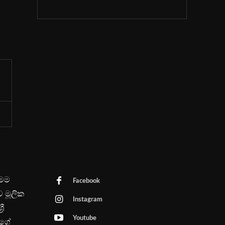
මෙම
Facebook
ව මූලික
Instagram
රී
Youtube
පගේ