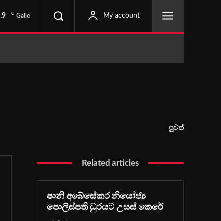
C
.9
My account
Galle
පුවත්
Related articles
ෂානි අබේසේකර නියෝජ්‍ය
පොලිස්පති ධුරයට උසස් කෙරේ