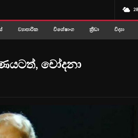
28
ස්
ව්‍යාපාරික
විශේෂාංග
ක්‍රීඩා
විද්‍යා
කරණයටත්, චෝදනා