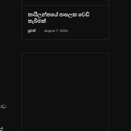
තායිලන්තයේ පාසලක වෙඩි
තැබීමක්
පුවත්
August 7, 2026
ාව
ක්