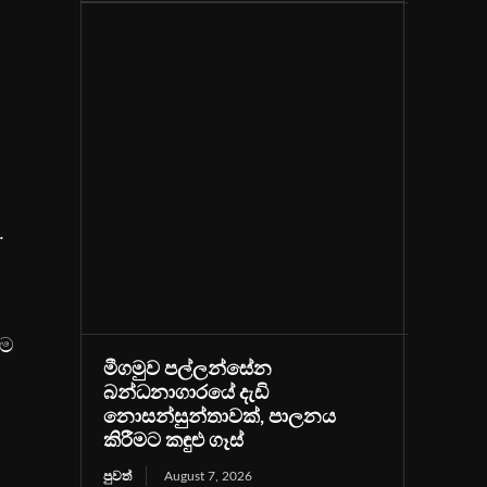
.
ෙම
මීගමුව පල්ලන්සේන
බන්ධනාගාරයේ දැඩි
නොසන්සුන්තාවක්, පාලනය
කිරීමට කඳුළු ගෑස්
පුවත්
August 7, 2026