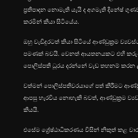
ප්‍රතිපාදන නොමැති යැයි ද අගමැති දිනේෂ් ගුණ
කරමින් කියා සිටියේය.
ඔහු වැඩිදුරටත් කියා සිටියේ ආණ්ඩුක්‍රම ව්‍ය
පමණක් බවයි. වෙනත් ආයතනයකට එහි කරුණු 
පොලිස්පති ධූරය දරන්නේ වැඩ තහනම් කරන 
වත්මන් පොලිස්පතිවරයාගේ පත් කිරීමට ආණ්ඩුක
ආපසු හැරවිය නොහැකි බවත්, ආණ්ඩුක්‍රම ව්‍ය
කියයි.
එසේම ශ්‍රේෂ්ඨාධිකරණය විසින් නිකුත් කළ