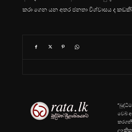
කරා ගෙන යන අතර ජනතා විශ්වාසය ද කඩකිර
“බුද්ධ
වෙබ් අ
කරගනිම
ලාංකික