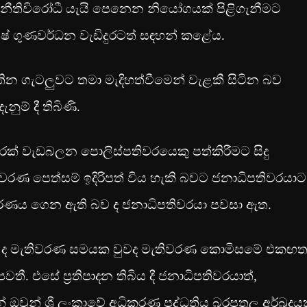
් නීතිවිරෝධී යැයි පෙනෙන නියෝගයක් පිළිගැනීමට
නේෂ් ගුණවර්ධන වැඩිදුරටත් සඳහන් කළේය.
න ගැටලුවට තමා මැදිහත්වීමෙන් වැළකී සිටින බව
ම් දී තිබිණි.
රක් වැඩබලන පොලිස්පතිවරයෙකු පත්කිරීමට සිදු
ණ පෙත්සම් ඉදිරිපත් විය හැකි බවට ජනාධිපතිවරයාට
තීරණය ගෙන ඇති බව ද ජනාධිපතිවරයා පවසා ඇත.
ීව ද මැතිවරණ සමයක වුවද මැතිවරණ කොමිසමේ එකඟත
තී. එසේ ප්‍රතිපාදන තිබිය දී ජනාධිපතිවරයාත්,
ඔවුන් ශ්‍රී ලංකාවේ අධිකරණ පද්ධතිය බරපතල අර්බුදය