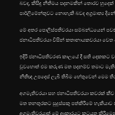
බවද, කිසිඳු නීතිමය පදනමකින් තොරව හුදෙක
පාර්ලිමේන්තුවට නොහැකි බවද අග්‍රමාත්‍ය දි
මේ අතර පොලිස්පතිවරයා සම්බන්ධයෙන් පවති
ජනාධිපතිවරයා විසින් කතානායකවරයා වෙත දැනු
ඉදිරි ජනාධිපතිවරණ කාලයේ දී සති දෙකකට ව
වුවහොත් එම කරුණ මත පදනම්ව තමාට මැතිවර
නීතීඥ උපදෙස් ලැබී තිබීම හේතුවෙන් මෙම 
අගමැතිවරයා සහ ජනාධිපතිවරයා කවරක් ක
මත තනතුරකට සුදුස්සකු පත්කිරීමේ හැකියාව පව
අගමැතිවරයාත් මේ ආකාරයට කටයුතු කිරීමෙන් 