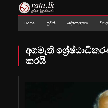
Home
පුවත්
දේශපාලනය
විදෙ
අගමැති ශ්‍රේෂ්ඨාධි
කරයි