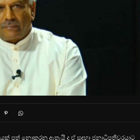
රයෙක් පත් නොකරනු ඇතැයි ද ඒ සඳහා ජනාධිපතිවරයාට