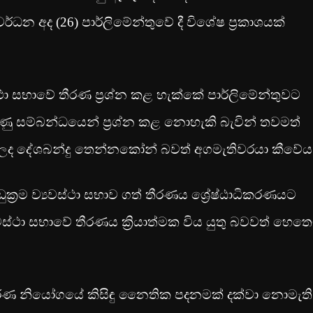
වර්ධන අද (26) පාර්ලිමේන්තුවේ දී විශේෂ ප්‍රකාශයක්
වස්ථා සභාවේ තීරණ ප්‍රශ්න කළ හැක්කේ පාර්ලිමේන්තුවට
සම්බන්ධයෙන් ප්‍රශ්න කළ නොහැකි බැවින් ‍තවමත්
ලද දේශබන්දු තෙන්නකෝන් බවත් අගමැතිවරයා කීවේය
්‍රම ව්‍යවස්ථා සභාව ගත් තීරණය ශ්‍රේෂ්ඨාධිකරණයට
වස්ථා සභාවේ තීරණය ක්‍රියාත්මක විය යුතු බවවත් හෙත
 වාරණ නියෝගයේ කිසිඳු නෛතික පදනමක් දක්වා නොමැති