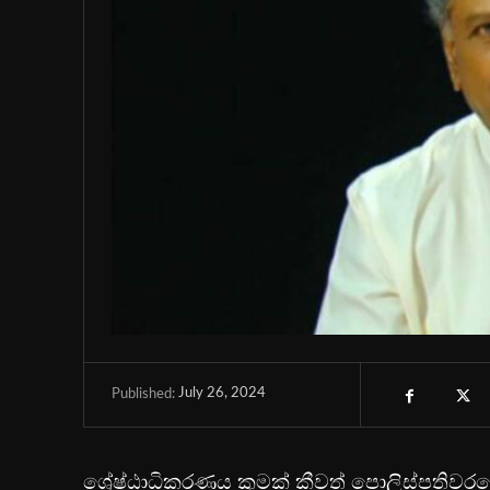
July 26, 2024
Published:
ශ්‍රේෂ්ඨාධිකරණය කුමක් කීවත් පොලිස්පතිව