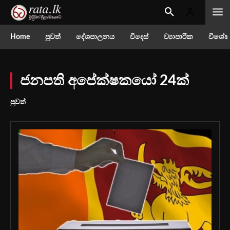
Home
පුවත්
දේශපාලනය
විදෙස්
ව්‍යාපාරික
විශේෂ
ජනපති අපේක්ෂකයෝ 24ක්
පුවත්