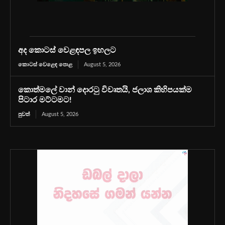
අද කොටස් වෙළඳපල ඉහලට
කොටස් වෙළෙඳ පොළ
August 5, 2026
කොත්මලේ වාන් දොරටු විවෘතයි, ජලාශ කිහිපයක්ම
පිටාර මට්ටමට!
පුවත්
August 5, 2026