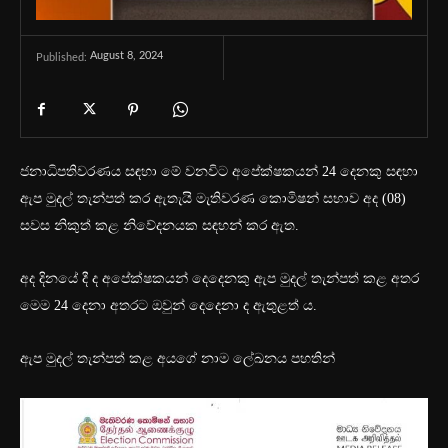
August 8, 2024
Published:
ජනාධිපතිවරණය සඳහා මේ වනවිට අපේක්ෂකයන් 24 දෙනකු සඳහා
ඇප මුදල් තැන්පත් කර ඇතැයි මැතිවරණ කොමිෂන් සභාව අද (08)
සවස නිකුත් කළ නිවේදනයක සඳහන් කර ඇත.
අද දිනයේ දී ද අපේක්ෂකයන් දෙදෙනකු ඇප මුදල් තැන්පත් කළ අතර
මෙම 24 දෙනා අතරට ඔවුන් දෙදෙනා ද ඇතුළත් ය.
ඇප මුදල් තැන්පත් කළ අයගේ නාම ලේඛනය පහතින්