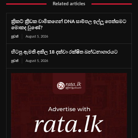
Related articles
ක්‍රිකට් ක්‍රීඩක චාමිකගෙන් DNA සාම්පල ඉල්ලූ පෙත්සමට
මොකද වුණේ?
පුවත්
August 5, 2026
හිටපු ඇමති අකිල 18 දක්වා රක්ෂිත බන්ධනාගාරයට
පුවත්
August 5, 2026