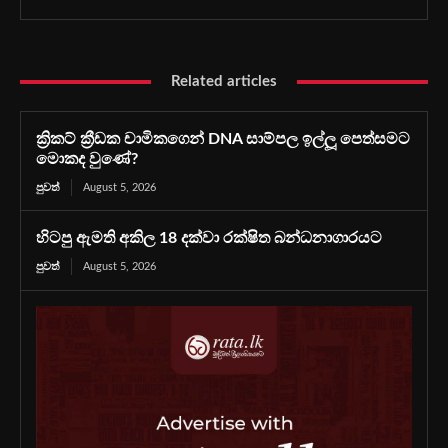
Related articles
ක්‍රිකට් ක්‍රීඩක චාමිකගෙන් DNA සාම්පල ඉල්ලූ පෙත්සමට
මොකද වුණේ?
පුවත්
August 5, 2026
හිටපු ඇමති අකිල 18 දක්වා රක්ෂිත බන්ධනාගාරයට
පුවත්
August 5, 2026