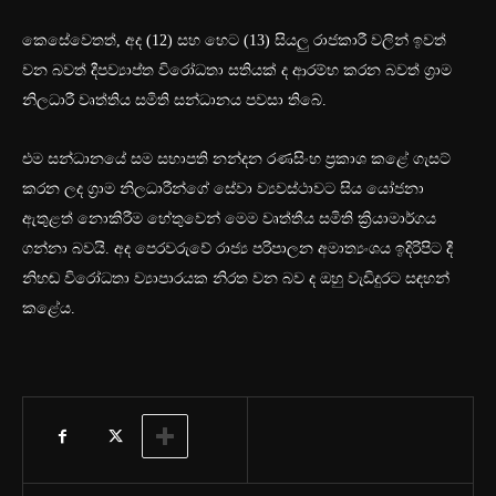
කෙසේවෙතත්, අද (12) සහ හෙට (13) සියලු රාජකාරී වලින් ඉවත්
වන බවත් දීපව්‍යාප්ත විරෝධතා සතියක් ද ආරම්භ කරන බවත් ග්‍රාම
නිලධාරී වෘත්තිය සමිති සන්ධානය පවසා තිබේ.
එම සන්ධානයේ සම සභාපති නන්දන රණසිංහ ප්‍රකාශ කළේ ගැසට්
කරන ලද ග්‍රාම නිලධාරීන්ගේ සේවා ව්‍යවස්ථාවට සිය යෝජනා
ඇතුළත් නොකිරීම හේතුවෙන් මෙම වෘත්තීය සමිති ක්‍රියාමාර්ගය
ගන්නා බවයි. අද පෙරවරුවේ රාජ්‍ය පරිපාලන අමාත්‍යංශය ඉදිරිපිට දී
නිහඬ විරෝධතා ව්‍යාපාරයක නිරත වන බව ද ඔහු වැඩිදුරට සඳහන්
කළේය.