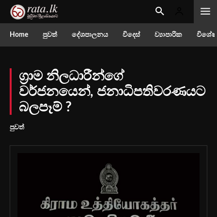
Home
පුවත්
දේශපාලනය
විදෙස්
ව්‍යාපාරික
විශේෂ
ග්‍රාම නිලධාරීන්ගේ
වර්ජනයෙන්, ජනාධිපතිවරණයට
බලපෑම් ?
පුවත්