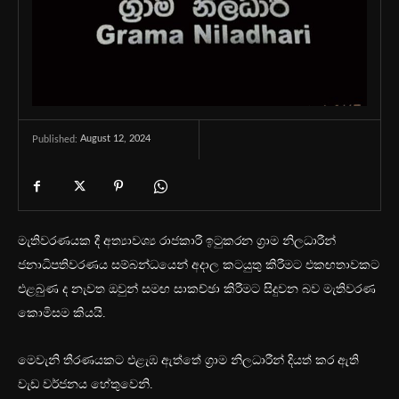
August 12, 2024
Published:
මැතිවරණයක දී අත්‍යාවශ්‍ය රාජකාරී ඉටුකරන ග්‍රාම නිලධාරීන්
ජනාධිපතිවරණය සම්බන්ධයෙන් අදාල කටයුතු කිරීමට එකඟතාවකට
එළබුණ ද නැවත ඔවුන් සමඟ සාකච්ඡා කිරීමට සිදුවන බව මැතිවරණ
කොමිසම කියයි.
මෙවැනි තීරණයකට එළැඹ ඇත්තේ ග්‍රාම නිලධාරීන් දියත් කර ඇති
වැඩ වර්ජනය හේතුවෙනි.