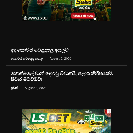
අද කොටස් වෙළඳපල ඉහලට
කොටස් වෙළෙඳ පොළ
August 5, 2026
කොත්මලේ වාන් දොරටු විවෘතයි, ජලාශ කිහිපයක්ම
පිටාර මට්ටමට!
පුවත්
August 5, 2026