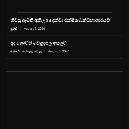
හිටපු ඇමති අකිල 18 දක්වා රක්ෂිත බන්ධනාගාරයට
පුවත්
August 5, 2026
අද කොටස් වෙළඳපල ඉහලට
කොටස් වෙළෙඳ පොළ
August 5, 2026