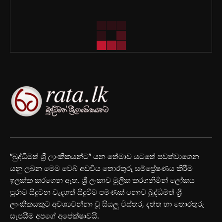
“බුද්ධිමත් ශ්‍රී ලාංකිකයන්ට” යන තේමාව යටතේ පවත්වාගෙන
යනු ලබන මෙම වෙබ් අඩවිය තොරතුරු සම්ප්‍රේෂණය කිරීම
ඉලක්ක කරගෙන ඇත. ශ්‍රී ලංකාව මූලික කරගනිමින් ලෝකය
පුරාම සිදුවන වැදගත් සිදුවීම් පමණක් නොව බුද්ධිමත් ශ්‍රී
ලාංකිකයකුට අවශ්‍යවන්නා වූ සියලු විස්තර, දත්ත හා තොරතුරු
සැපයීම අපගේ අපේක්ෂාවයි.