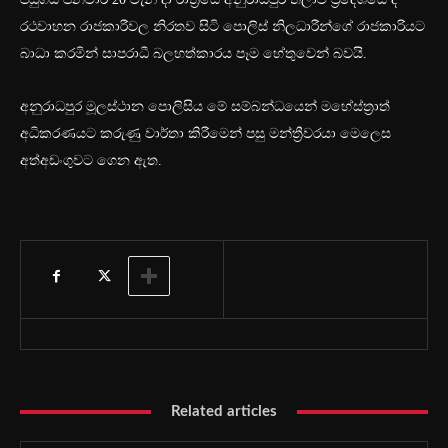
රථවාහන රාජකාරීවල නිරතව සිටි පොලිස් නිලධාරීන්ගේ රාජකාරියට
බාධා කරමින් සාපරාධී බලහත්කාරය පෑම හේතුවෙන් බවයි.
අනුරාධපුර මූලස්ථාන පොලිසිය මේ සම්බන්ධයෙන් මහේස්ත්‍රාත්
අධිකරණයට කරුණු වාර්තා කිරීමෙන් පසු මන්ත්‍රීවරයා මෙලෙස
අත්අඩංගුවට ගෙන ඇත.
Related articles