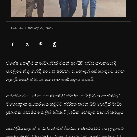
January 29, 2025
Published:
විශේෂ පොලිස් කණ්ඩායමක් විසින් අද (28) සවස යාපනයේ දී
පාර්ලිමේන්තු මන්ත්‍රී වෛද්‍ය අර්චුනා රාමනාදන් අත්අඩංගුවට ගෙන
ඇතැයි පොලිස් මාධ්‍ය ප්‍රකාශක කාර්යාලය පවසයි.
අත්අඩංගුවට ගත් සැකකාර පාර්ලිමේන්තු මන්ත්‍රීවරයා අනුරාධපුර
මහේස්ත්‍රාත් අධිකරණය හමුවට ඉදිරිපත් කරන බව පොලිස් මාධ්‍ය
ප්‍රකාශක ජ්‍යෙෂ්ඨ පොලිස් අධිකාරී බුද්ධික මනතුංග සඳහන් කළේය.
පොලිසිය සඳහන් කරන්නේ මන්ත්‍රීවරයා අත්අඩංගුවට ගනු ලැබුවේ
පසුගිය ජනවාරි 20 වැනි දා රාත්‍රියේ අනුරාධපුර තලාව ප්‍රදේශයේ දී