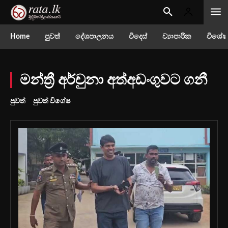
Home
පුවත්
දේශපාලනය
විදෙස්
ව්‍යාපාරික
විශේෂ
මන්ත්‍රී අර්චුනා අත්අඩංගුවට ගනී
පුවත්
පුවත් විශේෂ