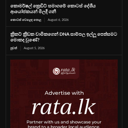
කොමර්ෂල් ක්‍රෙඩිට් සමාගමේ කොටස් දේශීය
ආයෝජකයන් මිලදී ගනී
කොටස් වෙළෙඳ පොළ
August 6, 2026
ක්‍රිකට් ක්‍රීඩක චාමිකගෙන් DNA සාම්පල ඉල්ලූ පෙත්සමට
මොකද වුණේ?
පුවත්
August 5, 2026