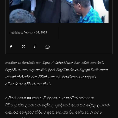
February 14, 2025
Published:
යෝෂිත රාජපක්ෂට සහ ඔහුගේ මිත්තණියක වන ඩේසි ෆොරස්ට්
වික්‍රමසිංහ යන දෙදෙනාටට මුදල් විශුද්ධිකරණය වැළැක්වීමේ පනත
යටතේ නීතිපතිවරයා විසින් කොළඹ මහාධිකරණය හමුවේ
අධිචෝදනා ඉදිරිපත් කර තිබේ.
රුපියල් ලක්ෂ 800කට වැඩි මුදලක් වැය කරමින් රත්මලාන
සිරිමල්වත්ත උයන සහ දෙහිවල ප්‍රදේශයේ ඉඩම් සහ දේපළ ලබාගත්
ආකාරය හෙළිදරව් කිරීමට අපොහොසත් වීම හේතුවෙන් මෙම