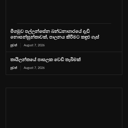
මීගමුව පල්ලන්සේන බන්ධනාගාරයේ දැඩි
නොසන්සුන්තාවක්, පාලනය කිරීමට කඳුළු ගෑස්
පුවත්
August 7, 2026
තායිලන්තයේ පාසලක වෙඩි තැබීමක්
පුවත්
August 7, 2026