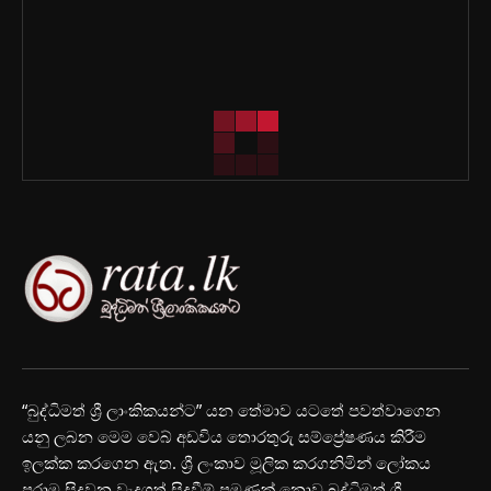
“බුද්ධිමත් ශ්‍රී ලාංකිකයන්ට” යන තේමාව යටතේ පවත්වාගෙන
යනු ලබන මෙම වෙබ් අඩවිය තොරතුරු සම්ප්‍රේෂණය කිරීම
ඉලක්ක කරගෙන ඇත. ශ්‍රී ලංකාව මූලික කරගනිමින් ලෝකය
පුරාම සිදුවන වැදගත් සිදුවීම් පමණක් නොව බුද්ධිමත් ශ්‍රී