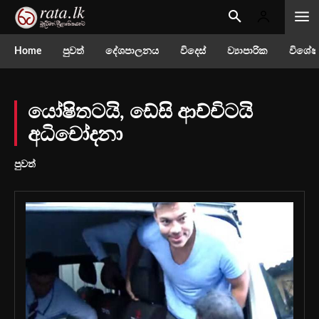
Home
පුවත්
දේශපාලනය
විදෙස්
ව්‍යාපාරික
විශේෂ
යෝෂිතටයි, ඩේසි ආච්චිටයි
අධිචෝදනා
පුවත්