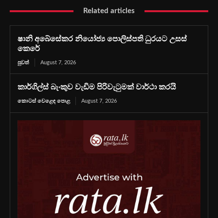
Related articles
ෂානි අබේසේකර නියෝජ්‍ය පොලිස්පති ධුරයට උසස්
කෙරේ
පුවත්
August 7, 2026
කාර්ගිල්ස් බැංකුව වැඩිම පිරිවැටුමක් වාර්ථා කරයි
කොටස් වෙළෙඳ පොළ
August 7, 2026