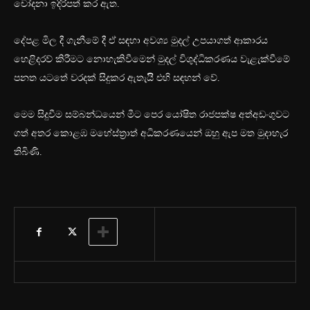
චෝදනා ඉදිරිපත් කර ඇත.
දේපළ මිල දී ගැනීමේ දී ඒ සඳහා අවශ්‍ය මුදල් උපයාගත් ආකාරය
හෙළිදරව් කිරීමට නොහැකිවීමෙන් මුදල් විශුද්ධිකරණය වැළැක්වීමේ
පනත යටතේ වරදක් සිදුකර ඇතැයිි එහි සඳහන් වේ.
මෙම සිදුවීම සම්බන්ධයෙන් මීට පෙර යෝෂිත රාජපක්ෂ අත්අඩංගුවට
ගත් අතර කොළඹ මහේස්ත්‍රාත් අධිකරණයෙන් ඔහු ඇප මත මුදාහැර
තිබිණි.