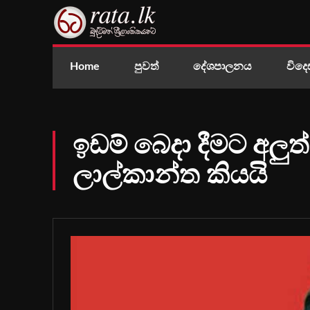
Home
පුවත්
දේශපාලනය
විදෙ
ඉඩම් බෙදා දීමට අලුත
ලාල්කාන්ත කියයි