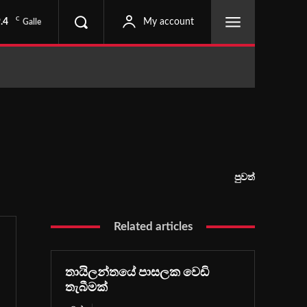
C
.4
My account
Galle
පුවත්
Related articles
තායිලන්තයේ පාසලක වෙඩි
තැබීමක්