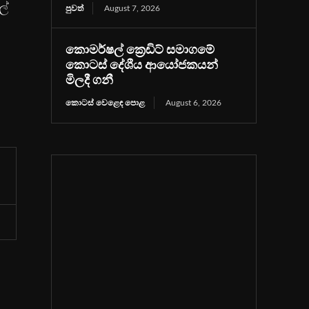
ලේ
පුවත්
August 7, 2026
කොමර්ෂල් ක්‍රෙඩිට් සමාගමේ
කොටස් දේශීය ආයෝජකයන්
මිලදී ගනී
කොටස් වෙළෙඳ පොළ
August 6, 2026