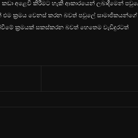
ට කඩා අළෙවි කිරීමට හැකි ආකාරයෙන් ලබාදීමෙන් පවු
ින් එම ක්‍රමය වෙනස් කරන බවත් පවුලේ සාමාජිකයන්ගේ
්වීමේ ක්‍රමයක් සකස්කරන බවත් හෙතෙම වැඩිදුරටත්