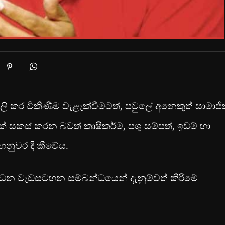
ැබලි කර විකිණීම වැළැක්වීමටත්, පවුලේ අනෙකුත් සාමාජ
යක් සකස් කරන බවත් කෘෂිකර්ම, පශු සම්පත්, ඉඩම් හා
මහනුවර දී කීවේය.
ර්ධන වැඩසටහන සම්බන්ධයෙන් දැනුම්වත් කිරීමේ