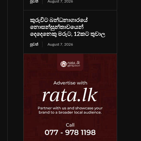
පුවත්
August 7, 2026
කුරුවිට බන්ධනාගාරයේ
නොසන්සුන්තාවයෙන්
දෙදෙනෙකු මරුට, 12කට තුවාල
පුවත්
August 7, 2026