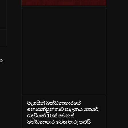
ික
මැගසින් බන්ධනාගාරයේ
නොසන්සුන්තාව පාලනය කෙරේ,
රැඳවියන් 10ක් වෙනත්
බන්ධනාගාර වෙත මාරු කරයි