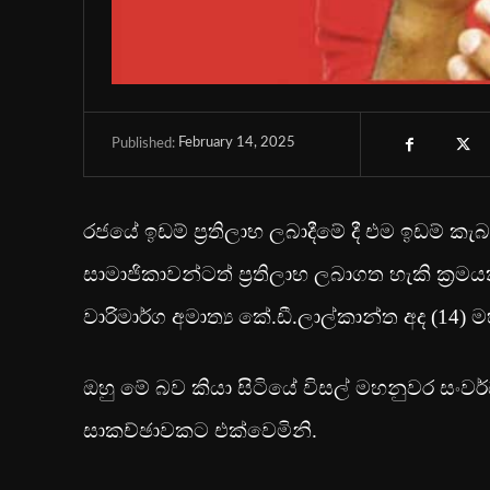
February 14, 2025
Published:
රජයේ ඉඩම් ප්‍රතිලාභ ලබාදීමේ දී එම ඉඩම් ක
සාමාජිකාවන්ටත් ප්‍රතිලාභ ලබාගත හැකි ක්‍රම
වාරිමාර්ග අමාත්‍ය කේ.ඩී.ලාල්කාන්ත අද (14) 
ඔහු මේ බව කියා සිටියේ විසල් මහනුවර සංව
සාකච්ඡාවකට එක්වෙමිනි.