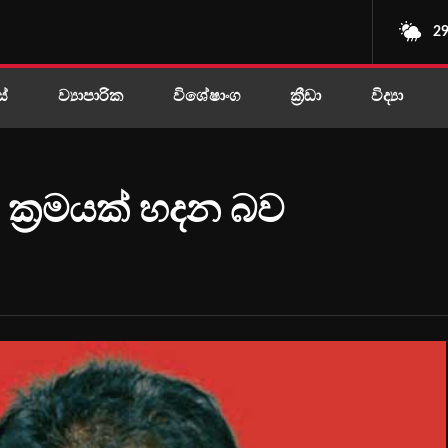
29
ස්
ව්‍යාපාරික
විශේෂාංග
ක්‍රීඩා
විද්‍යා
් ක්‍රමයක් හදන බව