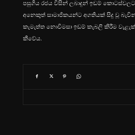
පසුගිය රජය විසින් ලබාදුන් ඉඩම් කොටස්වල
අනෙකුත් සාමාජිකයන්ට අගතියක් සිදු වූ බැව
කැමැත්ත නොවිමසා ඉඩම් කැබලි කිරීම වැළැක
කීවේය.