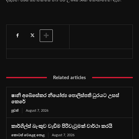
Related articles
ෂානි අබේසේකර නියෝජ්‍ය පොලිස්පති ධුරයට උසස්
කෙරේ
පුවත්
August 7, 2026
කාර්ගිල්ස් බැංකුව වැඩිම පිරිවැටුමක් වාර්ථා කරයි
කොටස් වෙළෙඳ පොළ
August 7, 2026