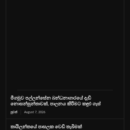
මීගමුව පල්ලන්සේන බන්ධනාගාරයේ දැඩි
නොසන්සුන්තාවක්, පාලනය කිරීමට කඳුළු ගෑස්
පුවත්
August 7, 2026
තායිලන්තයේ පාසලක වෙඩි තැබීමක්