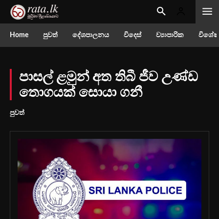
Home
පුවත්
දේශපාලනය
විදෙස්
ව්‍යාපාරික
විශේෂ
පාසල් ළමුන් අත තිබී ජීව උණ්ඩ
තොගයක් සොයා ගනී
පුවත්