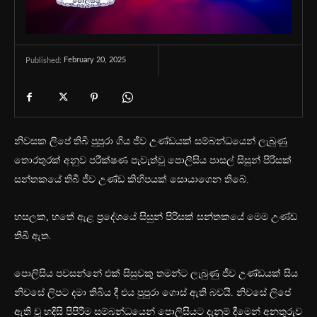
February 20, 2025
Published:
නිවසක ලිපේ තිබී පුපුරා ගිය ජීව උණ්ඩයක් සම්බන්ධයෙන් ලැබුණු
තොරතුරක් අනුව පරීක්ෂණ පැවැත්වූ පොලිසිය පාසල් සිසුන් පිරිසක්
සන්තකයේ තිබී ජීව උණ්ඩ කිහිපයක් සොයාගෙන තිබේ.
හසලක, හතේ ඇළ ප්‍රදේශයේ සිසුන් පිරිසක් සන්තකයේ මෙම උණ්ඩ
තිබී ඇත.
පොලිසිය පවසන්නේ එක් සිසුවකු තමන්ට ලැබුණු ජීව උණ්ඩයක් සිය
නිවසේ ලිපට දමා තිබිය දී එය පුපු‍රා ගොස් ඇති බවයි. නිවසේ ලිපේ
ඇති වූ හදිසි පිපිරීම සම්බන්ධයෙන් පොලිසියට දැනුම් දීමෙන් අනතුරුව