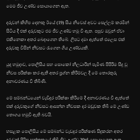
මෙම ජීව උණ්ඩ සොයාගෙන ඇත.
දරුවන් කිහිප දෙනකු ඊයේ (19) සිය නිවෙස් අවට සෙල්ලම් කරමින්
සිටිය දී එක් දරුවකුට එම ජීව උණ්ඩ හමු වී ඇත. පසුව ඔවුන් ඒවා
එකිනෙකා අතර බෙදාගෙන තිබේ. ලිපට දමා ඇත්තේ එලෙස එක්
දරුවකු විසින් නිවසට රැගෙන ගිය උණ්ඩයකි.
යුද හමුදාව, පොලීසිය සහ සොකෝ නිලධාරීන් පැමිණ පිපිරීම සිදු වූ
නිවස පරීක්ෂා කර ඇති අතර ප්‍රශ්න කිරීම්වල දී මේ තොරතුරු
අනාවරණය වී තිබිණි.
මේ සම්බන්ධයෙන් වැඩිදුර පරීක්ෂා කිරීමේ දී අනාවරණය වී ඇත්තේ
එක් දරුවකුගේ නිවසට ආසන්න නිවසක දර මඩුවක තිබී මේ උණ්ඩ
තොගය හමුවී ඇති බවයි.
හසළක පොලිසිය මේ සම්බන්ධ වැඩදුර පරීක්ෂණ සිදුකරන අතර
දරුවන් පිරිස සන්තකයේ තිබී ජීව උණ්ඩ 30ක් සොයාගෙන ඇත.