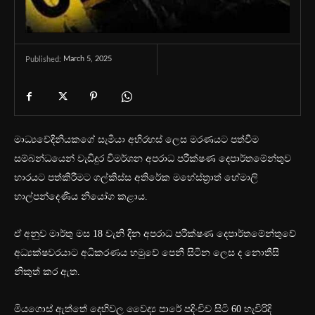
March 5, 2025
Published:
මාධ්‍යවේදිනියකගේ සැමියා අභිරහස් ලෙස මරණයට පත්වීම
සම්බන්ධයෙන් වැඩිදුර විමර්ශන අපරාධ පරීක්ෂණ දෙපාර්තමේන්තුව
භාරයට පත්කිරීමට ගල්කිස්ස අතිරේක මහේස්ත්‍රාත් හේමාලි
හාල්පන්දෙණිය නියෝග කළාය.
ඒ අනුව මාර්තු මස 18 වැනි දින අපරාධ පරීක්ෂණ දෙපාර්තමේන්තුවේ
අධ්‍යක්ෂවරයාට අධිකරණය හමුවේ පෙනී සිටින ලෙස ද නොතීසි
නිකුත් කර ඇත.
මියගොස් ඇත්තේ දෙහිවල වෛද්‍ය පාරේ පදිංචිව සිටි 60 හැවිරිදි