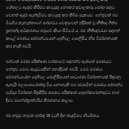
රෝහලට ඇතුළු කිරීමට කටයුතු නොකර තුවාලකරු සෝදා ඔහුට
වෙනත් ඇඳුම් ඇන්දවීමට කටයුතු කර තිබීම සැකයට හේතුවක් බව
මියගිය තැනැත්තාගේ පාර්ශවය වෙනුවෙන් ඉදිරිපත් වූ නීතිඥ ගීත්ම
ප්‍රනාන්දු අධිකරණය හමුවේ කියා සිටියේ ය. එම නීතිඥවරයා සඳහන්
කළේ මරණය සම්බන්ධයෙන් දෙහිවල පොලිසිය නිස විමර්ශනයක්
කර නැති බවයි.
පශ්චාත් මරණ පරීක්ෂණ වාර්තාවේ සඳහන්ව ඇත්තේ මරණයට
හේතුව මොට ආයුධයකින් පහරදීමක් බවයි. මෙම මරණය
සම්බන්ධයේන දෙහිවල පොලිසියෙන් සාධාරණ විමර්ශනයක් සිදුවනු
ඇතැයි බලාපොරොත්තු විය නොහැකි බව පවසමින් මරණය සම්බන්ධ
වැඩිදුර විමර්ශන සිදුකිරීම අපරාධ පරීක්ෂණ දෙපාර්තමේන්තුවට භාර
දීමට මහේස්ත්‍රාත්වරිය තීරණනය කළාය.
එම නඩුව නැවත මාර්තු 18 වැනි දින කැඳවීමට නියමිතය.