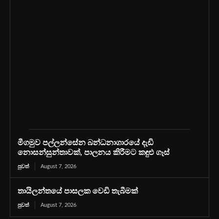
මීගමුව පල්ලන්සේන බන්ධනාගාරයේ දැඩි
නොසන්සුන්තාවක්, පාලනය කිරීමට කඳුළු ගෑස්
පුවත්
August 7, 2026
තායිලන්තයේ පාසලක වෙඩි තැබීමක්
පුවත්
August 7, 2026