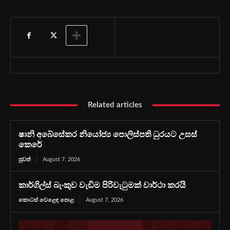
Related articles
ෂානි අබේසේකර නියෝජ්‍ය පොලිස්පති ධුරයට උසස්
කෙරේ
පුවත්
August 7, 2026
කාර්ගිල්ස් බැංකුව වැඩිම පිරිවැටුමක් වාර්ථා කරයි
කොටස් වෙළෙඳ පොළ
August 7, 2026