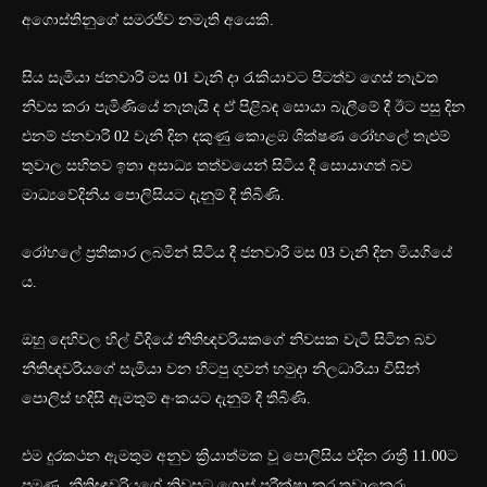
අගොස්තිනුගේ සමරජීව නමැති අයෙකි.
සිය සැමියා ජනවාරි මස 01 වැනි දා රැකියාවට පිටත්ව ගෙස් නැවත
නිවස කරා පැමිණියේ නැතැයි ද ඒ පිළිබඳ සොයා බැලීමේ දී ඊට පසු දින
එනම් ජනවාරි 02 වැනි දින දකුණු කොළඹ ශික්ෂණ රෝහලේ තැළුම්
තුවාල සහිතව ඉතා අසාධ්‍ය තත්වයෙන් සිටිය දී සොයාගත් බව
මාධ්‍යවේදිනිය පොලිසියට දැනුම් දී තිබිණි.
රෝහලේ ප්‍රතිකාර ලබමින් සිටිය දී ජනවාරි මස 03 වැනි දින මියගියේ
ය.
ඔහු දෙහිවල හිල් වීදියේ නීතිඥවරියකගේ නිවසක වැටී සිටින බව
නීතිඥවරියගේ සැමියා වන හිටපු ගුවන් හමුදා නිලධාරියා විසින්
පොලිස් හදිසි ඇමතුම් අංකයට දැනුම් දී තිබිණි.
එම දුරකථන ඇමතුම අනුව ක්‍රියාත්මක වූ පොලිසිය එදින රාත්‍රී 11.00ට
පමණ නීතිඥවරියගේ නිවසට ගොස් පරීක්ෂා කර තුවාලකරු