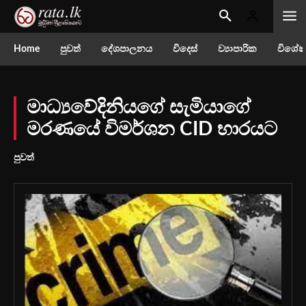
Home
පුවත්
දේශපාලනය
විදෙස්
ව්‍යාපාරික
විශේෂ
මාධ්‍යවේදිනියගේ සැමියාගේ
මරණයේ විමර්ශන CID භාරයට
පුවත්