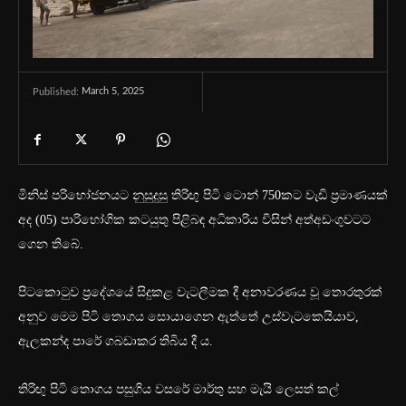
March 5, 2025
Published:
මිනිස් පරිභෝජනයට නුසුදුසු තිරිඟු පිටි ටොන් 750කට වැඩි ප්‍රමාණයක්
අද (05) පාරිභෝගික කටයුතු පිළිබඳ අධිකාරිය විසින් අත්අඩංගුවටට
ගෙන තිබේ.
පිටකොටුව ප්‍රදේශයේ සිදුකළ වැටලීමක දී අනාවරණය වූ තොරතුරක්
අනුව මෙම පිටි තොගය සොයාගෙන ඇත්තේ උස්වැටකෙයියාව,
ඇලකන්ද පාරේ ගබඩාකර තිබිය දී ය.
තිරිඟු පිටි තොගය පසුගිය වසරේ මාර්තු සහ මැයි ලෙසත් කල්