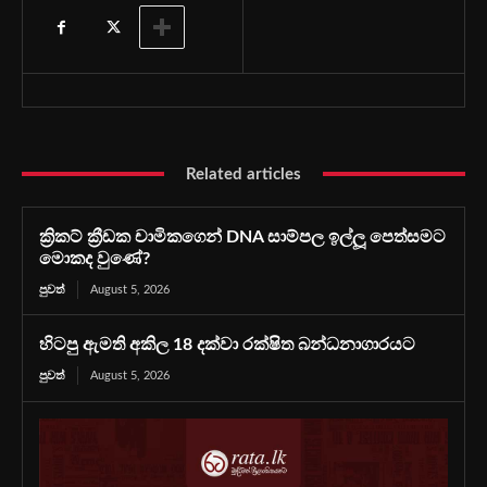
Related articles
ක්‍රිකට් ක්‍රීඩක චාමිකගෙන් DNA සාම්පල ඉල්ලූ පෙත්සමට
මොකද වුණේ?
පුවත්
August 5, 2026
හිටපු ඇමති අකිල 18 දක්වා රක්ෂිත බන්ධනාගාරයට
පුවත්
August 5, 2026