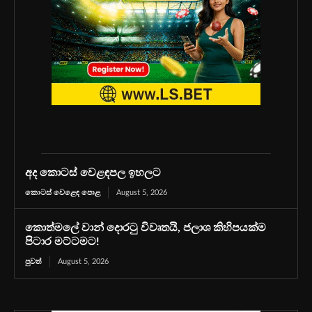
අද කොටස් වෙළඳපල ඉහලට
කොටස් වෙළෙඳ පොළ
August 5, 2026
කොත්මලේ වාන් දොරටු විවෘතයි, ජලාශ කිහිපයක්ම
පිටාර මට්ටමට!
පුවත්
August 5, 2026