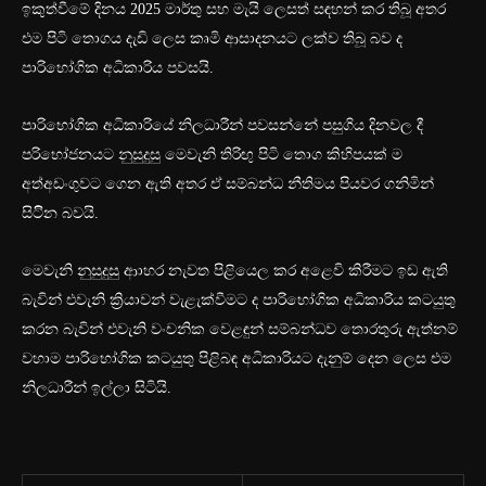
ඉකුත්වීමේ දිනය 2025 මාර්තු සහ මැයි ලෙසත් සඳහන් කර තිබූ අතර
එම පිටි තොගය දැඩි ලෙස කෘමි ආසාදනයට ලක්ව තිබූ බව ද
පාරිභෝගික අධිකාරිය පවසයි.
පාරිභෝගික අධිකාරියේ නිලධාරීන් පවසන්නේ පසුගිය දිනවල දී
පරිභෝජනයට ‍නුසුදුසු මෙවැනි තිරිඟු පිටි තොග කිහිපයක් ම
අත්අඩංගුවට ගෙන ඇති අතර ඒ සම්බන්ධ නීතිමය පියවර ගනිමින්
සිටිින බවයි.
මෙවැනි නුසුදුසු ආාහර නැවත පිළියෙල කර අළෙවි කිරීමට ඉඩ ඇති
බැවින් එවැනි ක්‍රියාවන් වැළැක්වීමට ද පාරිභෝගික අධිකාරිය කටයුතු
කරන බැවින් එවැනි වංචනික වෙළඳුන් සම්බන්ධව තොරතුරු ඇත්නම්
වහාම පාරිභෝගික කටයුතු පිළිබඳ අධිකාරියට දැනුම් දෙන ලෙස එම
නිලධාරීන් ඉල්ලා සිටියි.