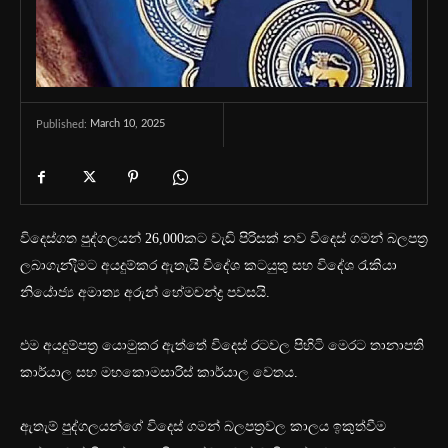
March 10, 2025
Published:
විදෙස්ගත පුද්ගලයන් 26,000කට වැඩි පිරිසක් නව විදෙස් ගමන් බලපත්‍ර
ලබාගැනැීමට අයදුම්කර ඇතැයි විදේශ කටයුතු සහ විදේශ රැකියා
නියේාජ්‍ය අමාත්‍ය අරුන් හේමචන්ද්‍ර පවසයි.
එම අයදුම්පත්‍ර යොමුකර ඇත්තේ විදෙස් රටවල පිහිටි මෙරට තානාපති
කාර්යාල සහ මහකොමසාරිස් කාර්යාල වෙතය.
ඇතැම් පුද්ගලයන්ගේ විදෙස් ගමන් බලපත්‍රවල කාලය ඉකුත්වීම