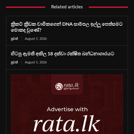
Related articles
ක්‍රිකට් ක්‍රීඩක චාමිකගෙන් DNA සාම්පල ඉල්ලූ පෙත්සමට
මොකද වුණේ?
පුවත්
August 5, 2026
හිටපු ඇමති අකිල 18 දක්වා රක්ෂිත බන්ධනාගාරයට
පුවත්
August 5, 2026