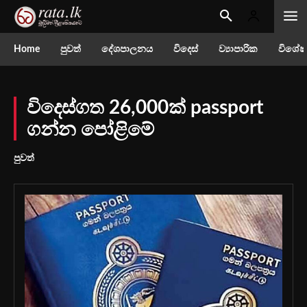
Home
පුවත්
දේශපාලනය
විදෙස්
ව්‍යාපාරික
විශේෂ
විදෙස්ගත 26,000ක් passport
ගන්න පෝළිමේ
පුවත්