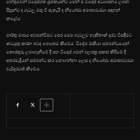
හේතුවෙන් විදෙස්ගත ශ්‍රමිකයන්ට මෙන් ම විදෙස් අධ්‍යාපනය ලබන
සිසුන්ට ද ගැටලු මතු වී ඇතැයි ද නියෝජ්‍ය අමාත්‍යවරයා සඳහන්
කළේය.
මාර්තු මාසය අවසන්වීමට පෙර මෙම ගැටලුව හැකිතාක් දුරට විසඳීමට
කටයුතු කරන බවද හෙතෙම කීවේය. විදේශ රැකියා සම්බන්ධයෙන්
තොරතුරු ලබාගැනීමේ දී සහ විදෙස් ගමන් බලපත්‍ර සකස් කිරීමේ දී
අතරමැදියන් සම්බන්ධ කර නොගන්නා ලෙස ද නියෝජ්‍ය අමාත්‍යවරයා
වැඩිදුරටත් කීවේය.