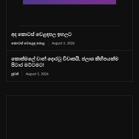
අද කොටස් වෙළඳපල ඉහලට
කොටස් වෙළෙඳ පොළ
August 5, 2026
කොත්මලේ වාන් දොරටු විවෘතයි, ජලාශ කිහිපයක්ම
පිටාර මට්ටමට!
පුවත්
August 5, 2026