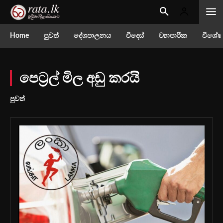
Home
පුවත්
දේශපාලනය
විදෙස්
ව්‍යාපාරික
විශේෂ
පෙට්‍රල් මිල අඩු කරයි
පුවත්