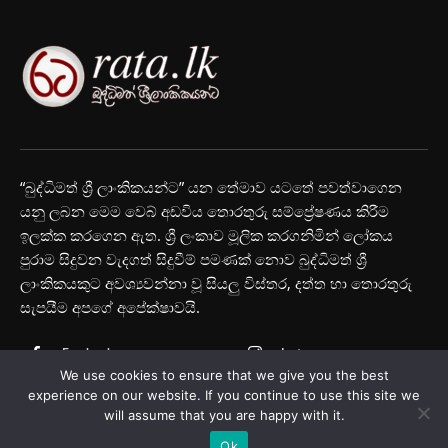
“බුද්ධිමත් ශ්‍රී ලාංකිකයන්ට” යන තේමාව යටතේ පවත්වාගෙන
යනු ලබන මෙම වෙබ් අඩවිය තොරතුරු සම්ප්‍රේෂණය කිරීම
ඉලක්ක කරගෙන ඇත. ශ්‍රී ලංකාව මූලික කරගනිමින් ලෝකය
පුරාම සිදුවන වැදගත් සිදුවීම් පමණක් නොව බුද්ධිමත් ශ්‍රී
ලාංකිකයකුට අවශ්‍යවන්නා වූ සියලු විස්තර, දත්ත හා තොරතුරු
සැපයීම අපගේ අපේක්ෂාවයි.
Facebook
Instagram
We use cookies to ensure that we give you the best
Youtube
experience on our website. If you continue to use this site we
will assume that you are happy with it.
Ok