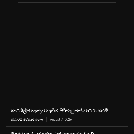
කාර්ගිල්ස් බැංකුව වැඩිම පිරිවැටුමක් වාර්ථා කරයි
කොටස් වෙළෙඳ පොළ
August 7, 2026