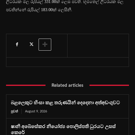
ලිටරයක මිල රුපියල් 331.00ක් ලෙස පවතී. භූමිතෙල් ලීටරයක මිල
පවතින්නේ රුපියල් 183.00ක් ලෙසිනි.
Related articles
බළලෙකුට හිංසා කළ තරුණයින් දෙදෙනා අත්අඩංගුවට
පුවත්
August 9, 2026
ෂානි අබේසේකර නියෝජ්‍ය පොලිස්පති ධුරයට උසස්
කෙරේ