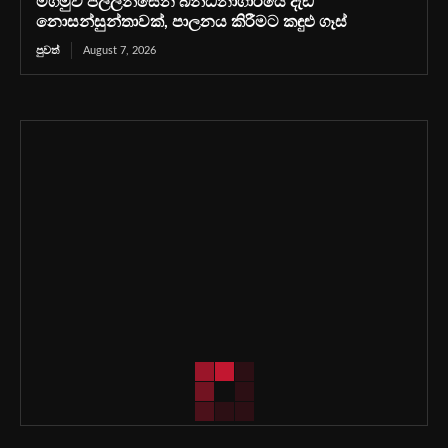
මීගමුව පල්ලන්සේන බන්ධනාගාරයේ දැඩි
නොසන්සුන්තාවක්, පාලනය කිරීමට කඳුළු ගෑස්
පුවත්
August 7, 2026