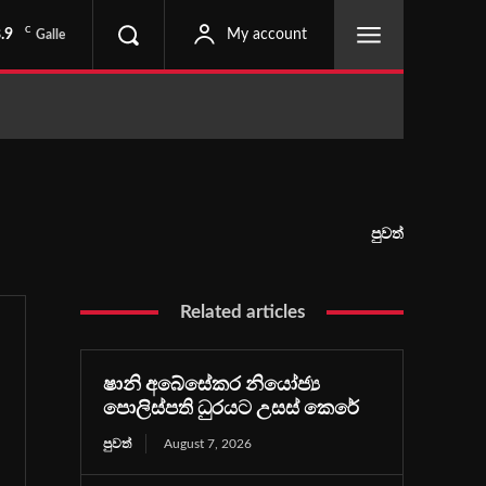
C
.9
My account
Galle
පුවත්
Related articles
ෂානි අබේසේකර නියෝජ්‍ය
පොලිස්පති ධුරයට උසස් කෙරේ
පුවත්
August 7, 2026