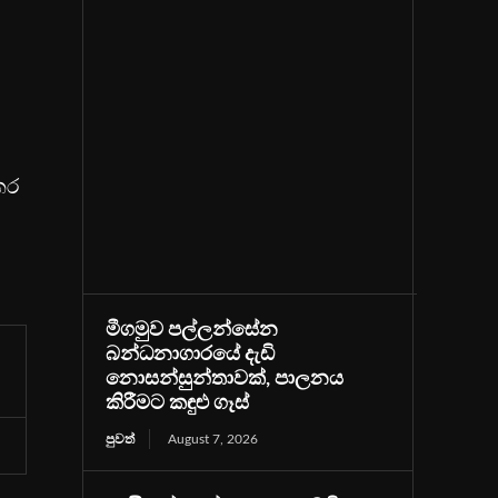
කර
මීගමුව පල්ලන්සේන
බන්ධනාගාරයේ දැඩි
නොසන්සුන්තාවක්, පාලනය
කිරීමට කඳුළු ගෑස්
පුවත්
August 7, 2026