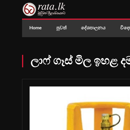
Home
පුවත්
දේශපාලනය
විදෙ
ලාෆ් ගෑස් මිල ඉහළ ද