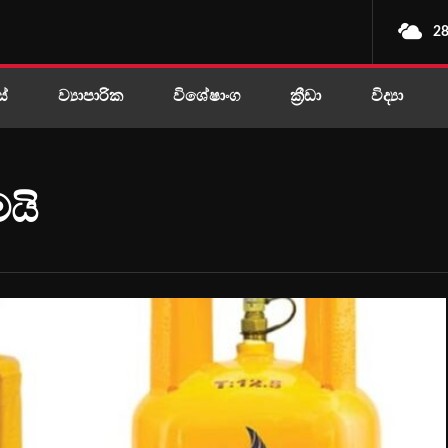
28
ස්
ව්‍යාපාරික
විශේෂාංග
ක්‍රීඩා
විද්‍යා
මයි