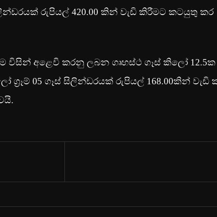
ලින්ඩරයක් රුපියල් 420.00 කින් වැඩි කිරීමට කටයුතු කර
සමාගම විසින් අළෙවි කරනු ලබන ගෘහස්ථ ගෑස් කිලෝ 12.5ක
ග්‍රෑම් 05 ගෑස් සිලින්ඩරයක් රුපියල් 168.00කින් වැඩි 
ෙයි.