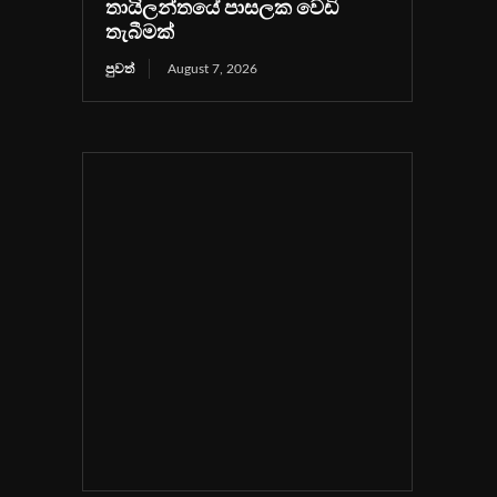
තායිලන්තයේ පාසලක වෙඩි
තැබීමක්
පුවත්
August 7, 2026