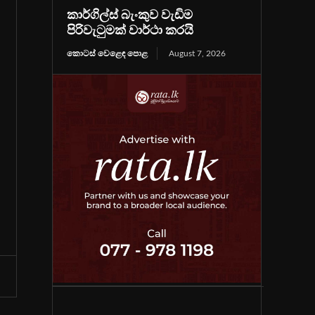
කාර්ගිල්ස් බැංකුව වැඩිම
පිරිවැටුමක් වාර්ථා කරයි
කොටස් වෙළෙඳ පොළ
August 7, 2026