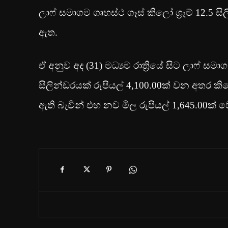
ලාෆ් සමාගම ගෘහස්ථ ගෑස් කිලෝ ග්‍රෑම් 12.5 සි
ඇත.
ඒ අනුව අද (31) මධ්‍යම රාත්‍රියේ සිට ලාෆ් 
සිලින්ඩරයක් රුපියල් 4,100.00ක් වන අතර කිලෝ 
ඇති බැවින් එහ නව මිල රුපියල් 1,645.00ක් ව