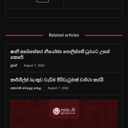
Related articles
ෂානි අබේසේකර නියෝජ්‍ය පොලිස්පති ධුරයට උසස්
කෙරේ
පුවත්
August 7, 2026
කාර්ගිල්ස් බැංකුව වැඩිම පිරිවැටුමක් වාර්ථා කරයි
කොටස් වෙළෙඳ පොළ
August 7, 2026