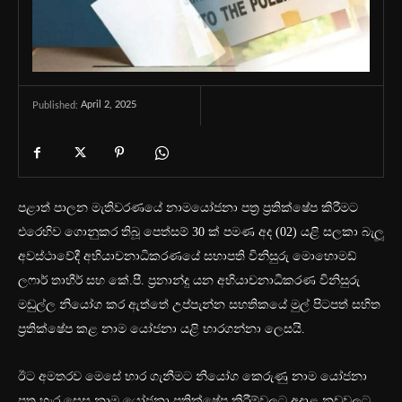
April 2, 2025
Published:
පළාත් පාලන මැතිවරණයේ නාමයෝජනා පත්‍ර ප්‍රතික්ෂේප කිරීමට
එරෙහිව ගොනුකර තිබූ පෙත්සම් 30 ක් පමණ අද (02) යළි සලකා බැලූ
අවස්ථාවේදී අභියාචනාධිකරණයේ සභාපති විනිසුරු මොහොමඩ්
ලෆාර් තාහීර් සහ කේ.පී. ප්‍රනාන්දු යන අභියාචනාධිකරණ විනිසුරු
මඩුල්ල නියෝග කර ඇත්තේ උප්පැන්න සහතිකයේ මුල් පිටපත් සහිත
ප්‍රතික්ෂේප කළ නාම යෝජනා යළි භාරගන්නා ලෙසයි.
ඊට අමතරව මෙසේ භාර ගැනීමට නියෝග කෙරුණු නාම යෝජනා
පත්‍ර හැර සෙසු නාම යෝජනා ප්‍රතික්ෂේප කිරීම්වලට අදාළ නඩුවලට