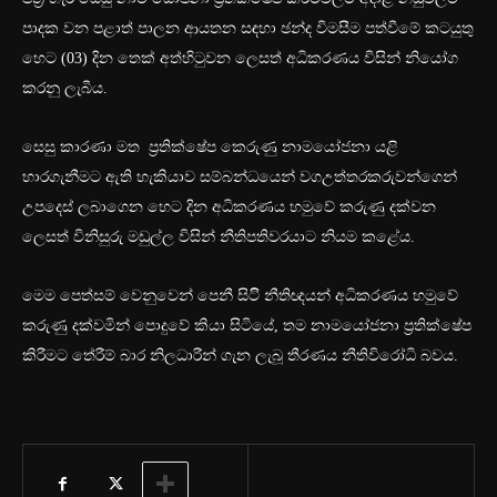
පාදක වන පළාත් පාලන ආයතන සඳහා ඡන්ද විමසීම පත්වීමේ කටයුතු
හෙට (03) දින තෙක් අත්හිටුවන ලෙසත් අධිකරණය විසින් නියෝග
කරනු ලැබීය.
සෙසු කාරණා මත ප්‍රතික්ෂේප කෙරුණු නාමයෝජනා යළි
භාරගැනීමට ඇති හැකියාව සම්බන්ධයෙන් වගඋත්තරකරුවන්ගෙන්
උපදෙස් ලබාගෙන හෙට දින අධිකරණය හමුවේ කරුණු දක්වන
ලෙසත් විනිසුරු මඩුල්ල විසින් නීතිපතිවරයාට නියම කළේය.
මෙම පෙත්සම් වෙනුවෙන් පෙනී සිටිි නීතිඥයන් අධිකරණය හමුවේ
කරුණු දක්වමින් පොදුවේ කියා සිටියේ, තම නාමයෝජනා ප්‍රතික්ෂේප
කිරීමට තේරීම් බාර නිලධාරීන් ගැන ලැබූ තීරණය නීතිවිරෝධි බවය.