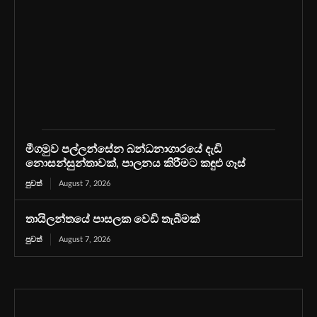
මීගමුව පල්ලන්සේන බන්ධනාගාරයේ දැඩි
නොසන්සුන්තාවක්, පාලනය කිරීමට කඳුළු ගෑස්
පුවත්
August 7, 2026
තායිලන්තයේ පාසලක වෙඩි තැබීමක්
පුවත්
August 7, 2026