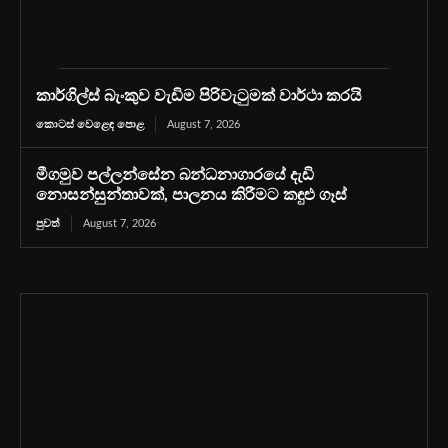
කාර්ගිල්ස් බැංකුව වැඩිම පිරිවැටුමක් වාර්ථා කරයි
කොටස් වෙළෙඳ පොළ
August 7, 2026
මීගමුව පල්ලන්සේන බන්ධනාගාරයේ දැඩි
නොසන්සුන්තාවක්, පාලනය කිරීමට කඳුළු ගෑස්
පුවත්
August 7, 2026