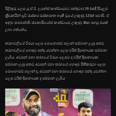
පිළිතුරු ලෙස යූ.ඒ.ඊ. ලයන්ස් කණ්ඩායමට පන්දුවාර 19.1කදී සියලුම
ක්‍රීඩකයින් දැවී රැස්කර රැස්කරගත හැකි වූයේ ලකුණු 125ක් පමණි. ඒ
අනුව තඹපණ්ණි ස්කොපියෝස් කණ්ඩායම ලකුණු 36ක පහසු ජයක්
ලබා ගත්තේය.
තරගාවලියේ වීරයා ලෙස මොහොමඩ් හලාන් සම්මාන ලැබූ අතර,
තරගාවලියේ හොඳම පන්දු යවන්නා ලෙස චරිත් දිසානායක සම්මාන
ලැබීය. අවසන් මහා තරගයේ වීරයා ලෙසට ද චරිත් දිසානායක
සම්මාන ලැබූ අතර, අවසන් මහා තරගයේ හොඳම පිතිකරුවා ලෙස
මොහොමඩ් හලාන් ද, අවසන් මහා තරගයේ හොඳම පන්දු යවන්නා
ලෙස චරිත් දිසානායක ද සම්මාන ලැබීය