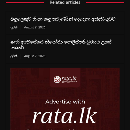
Related articles
බළලෙකුට හිංසා කළ තරුණයින් දෙදෙනා අත්අඩංගුවට
පුවත්
August 9, 2026
ෂානි අබේසේකර නියෝජ්‍ය පොලිස්පති ධුරයට උසස්
කෙරේ
පුවත්
August 7, 2026