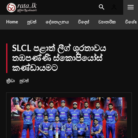
Home
පුවත්
දේශපාලනය
විදෙස්
ව්‍යාපාරික
විශේෂ
SLCL පළාත් ලීග් ශූරතාවය
තඹපණ්ණි ස්කොපියෝස්
කණ්ඩායමට
ක්‍රීඩා
පුවත්