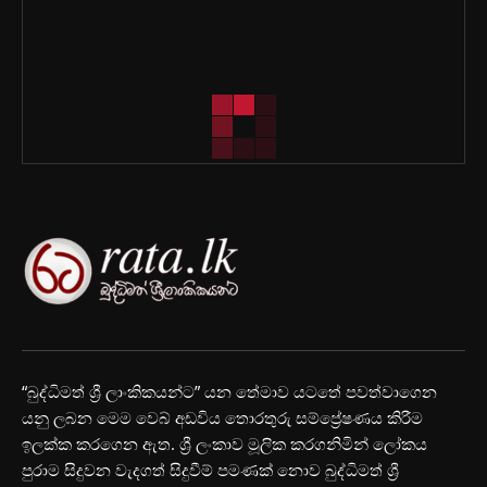
“බුද්ධිමත් ශ්‍රී ලාංකිකයන්ට” යන තේමාව යටතේ පවත්වාගෙන
යනු ලබන මෙම වෙබ් අඩවිය තොරතුරු සම්ප්‍රේෂණය කිරීම
ඉලක්ක කරගෙන ඇත. ශ්‍රී ලංකාව මූලික කරගනිමින් ලෝකය
පුරාම සිදුවන වැදගත් සිදුවීම් පමණක් නොව බුද්ධිමත් ශ්‍රී