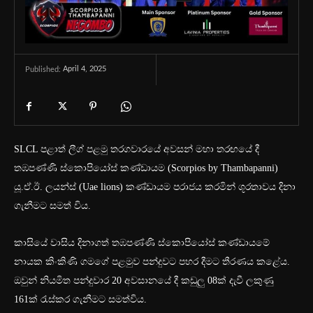
April 4, 2025
Published:
SLCL පළාත් ලීග් පළමු තරගවාරයේ අවසන් මහා තරඟයේ දී
තඹපණ්ණි ස්කොපියෝස් කණ්ඩායම (Scorpios by Thambapanni)
යූ.ඒ.ඊ. ලයන්ස් (Uae lions) කණ්ඩායම පරාජය කරමින් ශූරතාවය දිනා
ගැනීමට සමත් විය.
කාසියේ වාසිය දිනාගත් තඹපණ්ණි ස්කොපියෝස් කණ්ඩායමේ
නායක කිංකිණි ගමගේ පළමුව පන්දුවට පහර දීමට තීරණය කළේය.
ඔවුන් නියමිත පන්දුවාර 20 අවසානයේ දී කඩුලු 08ක් දැවී ලකුණු
161ක් රැස්කර ගැනීමට සමත්විය.