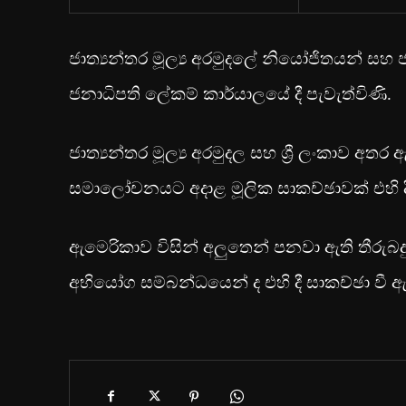
ජාත්‍යන්තර මූල්‍ය අරමුදලේ නියෝජිතයන් සහ 
ජනාධිපති ලේකම් කාර්යාලයේ දී පැවැත්විණි.
ජාත්‍යන්තර මූල්‍ය අරමුදල සහ ශ්‍රී ලංකාව අ
සමාලෝචනයට අදාළ මූලික සාකච්ඡාවක් එහි දී
ඇමෙරිකාව විසින් අලුතෙන් පනවා ඇති තීරුබදු 
අභියෝග සම්බන්ධයෙන් ද එහි දී සාකච්ඡා වී 