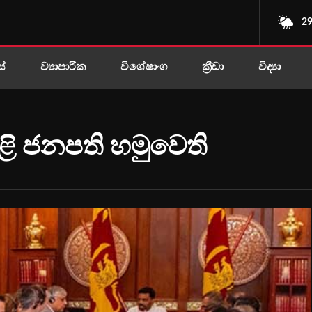
29
ස්
ව්‍යාපාරික
විශේෂාංග
ක්‍රීඩා
විද්‍යා
ි ජනපති හමුවෙති