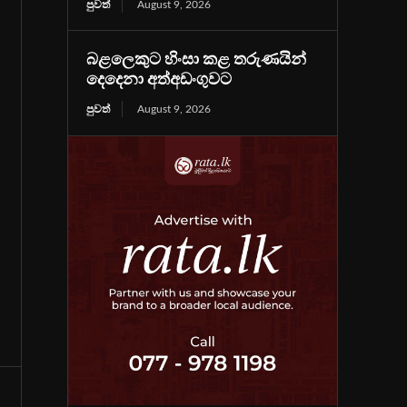
පුවත්
August 9, 2026
බළලෙකුට හිංසා කළ තරුණයින්
දෙදෙනා අත්අඩංගුවට
පුවත්
August 9, 2026