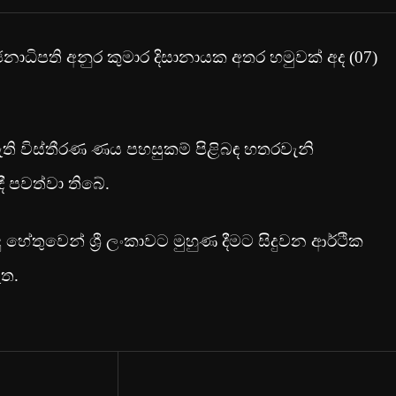
ජනාධිපති අනුර කුමාර දිසානායක අතර හමුවක් අද (07)
තර ඇති විස්තීරණ ණය පහසුකම් පිළිබඳ හතරවැනි
 පවත්වා තිබේ.
හේතුවෙන් ශ්‍රී ලංකාවට මුහුණ දීමට සිදුවන ආර්ථික
ඇත.