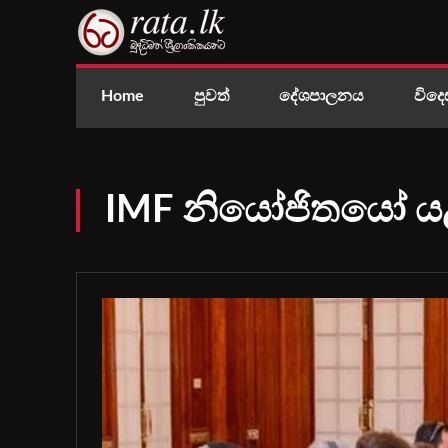
Home
පුවත්
දේශපාලනය
විදෙ
IMF නියෝජිතයෝ යළ