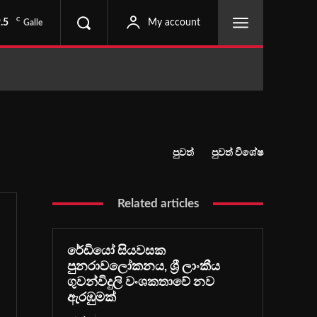
C
.5
My account
Galle
පුවත්
පුවත් විශේෂ
Related articles
රේඩියෝ සියවසක
පුනරාවලෝකනය, ශ්‍රී ලාංකීය
ගුවන්විදුලි වංශකතාවේ නව
ඇරඹුමක්