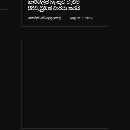
කාර්ගිල්ස් බැංකුව වැඩිම
පිරිවැටුමක් වාර්ථා කරයි
කොටස් වෙළෙඳ පොළ
August 7, 2026