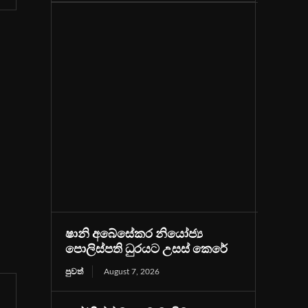
ෂානි අබේසේකර නියෝජ්‍ය
පොලිස්පති ධුරයට උසස් කෙරේ
පුවත්
August 7, 2026