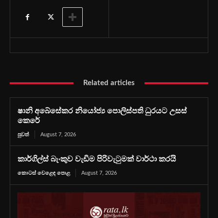
Related articles
ෂානි අබේසේකර නියෝජ්‍ය පොලිස්පති ධුරයට උසස්
කෙරේ
පුවත්
August 7, 2026
කාර්ගිල්ස් බැංකුව වැඩිම පිරිවැටුමක් වාර්ථා කරයි
කොටස් වෙළෙඳ පොළ
August 7, 2026