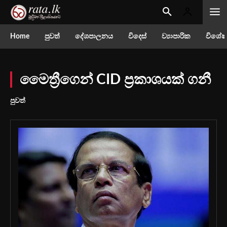
Home
පුවත්
දේශපාලනය
විදෙස්
ව්‍යාපාරික
විශේෂ
මෛත්‍රීගෙන් CID ප්‍රකාශයක් ගනී
පුවත්