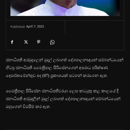
April 7, 2025
Published:
ජනාධිපති අරමුදලෙන් මුදල් ලබාගත් දේශපාලනඥයන් සම්බන්ධයෙන්
හිටපු ජනාධිපති මෛත්‍රීපාල සිරිසේනගෙන් අපරාධ පරීක්ෂණ
දෙපාර්තමේන්තුව අද (07) ප්‍රකාශයක් සටහන් කරගෙන ඇත.
මෛත්‍රීපාල සිරිසේන ජනාධිපතිවරයා ලෙස කටයුතු කළ කාලයේ දී
ජනාධිපති අරමුදලින් මුදල් ලබාගත් දේශපාලනඥයන් සම්බන්ධයෙන්
ඔහුගෙන් විමසීම් කර ඇත.