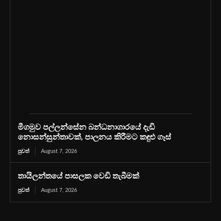
මීගමුව පල්ලන්සේන බන්ධනාගාරයේ දැඩි
නොසන්සුන්තාවක්, පාලනය කිරීමට කඳුළු ගෑස්
පුවත්
August 7, 2026
තායිලන්තයේ පාසලක වෙඩි තැබීමක්
පුවත්
August 7, 2026