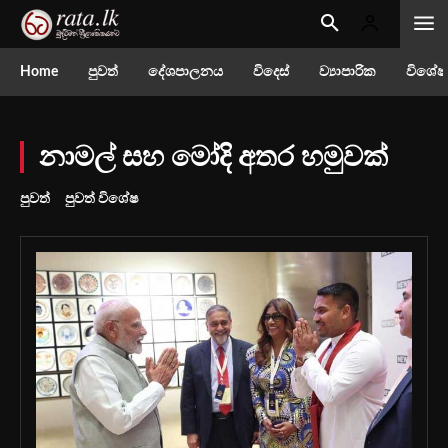
Home
පුවත්
දේශපාලනය
විදෙස්
ව්‍යාපාරික
විශේෂ
නාමල් සහ මෝදි අතර හමුවක්
පුවත්
පුවත් විශේෂ