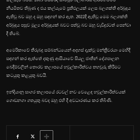
නියමිතව තිබුණ ද එය කල්යෑමේ ප්‍රතිඵලයක් ලෙස බලශක්ති අර්බුදය
ඇතිවූ බව ඔහු ද ඔහු සඳහන් කර ඇත. 2022දී ඇතිවූ මෙම බලශක්ති
අර්බුදය පසුව මූල්‍ය අර්බුදයක් බවට පත්වූ බව ඔහු වැඩිදුරටත් පෙන්වා
දී තිබේ.
අමෙරිකාවේ තීරුබදු සම්බන්ධයෙන් අදහස් දැක්වූ මන්ත්‍රීවරයා මෙහිදී
සඳහන් කර ඇත්තේ දකුණු ආසියාවේ සියලු ජාතීන් දේශපාලන
බෙදීම්වලින් තොරව කලාපයේ හවුල්කාරීත්වය තහවුරු කිරීමට
කටයුතු කළයුතු බවයි.
ඉන්දියානු සාගර කලාපයේ රටවල් නව වෙළෙඳ හවුල්කාරීත්වයක්
ගොඩනගා ගතයුතු බවද ඔහු එහි දී අවධාරණය කර තිබිණි.