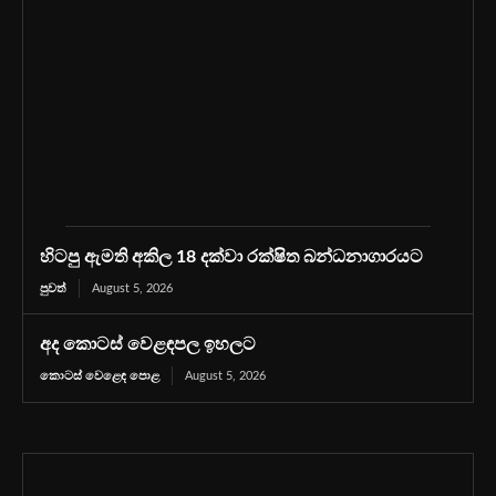
හිටපු ඇමති අකිල 18 දක්වා රක්ෂිත බන්ධනාගාරයට
පුවත්
August 5, 2026
අද කොටස් වෙළඳපල ඉහලට
කොටස් වෙළෙඳ පොළ
August 5, 2026