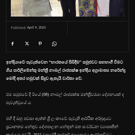
April 9, 2025
Published:
ඉන්දියාවේ පැවැත්වෙන “භාරතයේ පිබිදීම” සමුළුවට සහභාගී වීමට
ගිය පාර්ලිමේන්තු මන්ත්‍රී නාමල් රාජපක්ෂ ඉන්දීය අග්‍රාමාත්‍ය නරේන්ද්‍ර
මෝදි අතර හමුවක් සිදුව ඇතැයි වාර්තා වේ.
එම සමුළුවේ දී ඊයේ (08) නාමල් රාජපක්ෂ මන්ත්‍රීවරයා දේශනයක් ද
පැවැත්වූයේ ය.
එහි දී ඔහු පවසා ඇත්ත් ශ්‍රී ලංකාවේ පැවැති ආර්ථික අර්බුදයට
ප්‍රධානතම හේතුව දේශපාලන හේතූන් මත සංවර්ධන ව්‍යාපෘතීන්
කල්යෑම බවයි. 2015 වසරේදී සාම්පූර් බලාගාරය ආරම්භවීමට