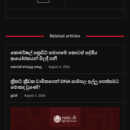
Related articles
කොමර්ෂල් ක්‍රෙඩිට් සමාගමේ කොටස් දේශීය
ආයෝජකයන් මිලදී ගනී
කොටස් වෙළෙඳ පොළ
August 6, 2026
ක්‍රිකට් ක්‍රීඩක චාමිකගෙන් DNA සාම්පල ඉල්ලූ පෙත්සමට
මොකද වුණේ?
පුවත්
August 5, 2026