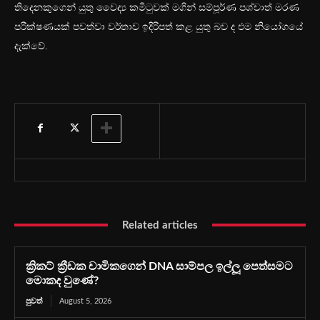
තිදෙනකුගෙන් යුතු වෛද්‍ය කමිටුවක් මගින් සම්පූර්ණ පශ්චාත් මරණ
පරීක්ෂණයක් පවත්වා වර්තාව ඉදිරිපත් කළ යුතු බව ද එම නියෝගයේ
දැක්වේ.
Related articles
ක්‍රිකට් ක්‍රීඩක චාමිකගෙන් DNA සාම්පල ඉල්ලූ පෙත්සමට
මොකද වුණේ?
පුවත්
August 5, 2026