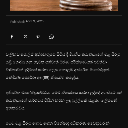
April 9, 2025
Published:
වැලිකඩ පොලිස් අත්අඩංගුවේ සිටිය දී මියගිය තරුණයාගේ මළ සිරුර
යළි ගොඩගෙන නැවත පශ්චාත් මරණ පරීක්ෂණයක් පවත්වා
වාර්තාවක් ඉදිරිපත් කරන ලෙස කොළඹ අතිරේක මහේස්ත්‍රාත්
කේමින්ද පෙරේරා අද (09) නියෝග කළේය.
අතිරේක මහේස්ත්‍රාත්වරයා මෙම නියෝගය කරන ලද්දේ අගතියට පත්
තරුණයාගේ පාර්ශවය විසින් කරන ලද ඉල්ලීමක් සළකා බැලීමෙන්
අනතුරුවය.
මෙම මළ සිරුර ගොඩ ගෙන විශේෂඥ අධිකරණ වෛද්‍යවරුන්