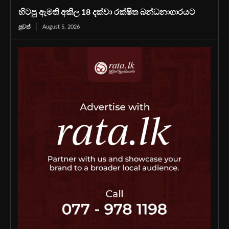
හිටපු ඇමති අකිල 18 දක්වා රක්ෂිත බන්ධනාගාරයට
පුවත්
August 5, 2026