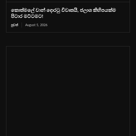
කොත්මලේ වාන් දොරටු විවෘතයි, ජලාශ කිහිපයක්ම
පිටාර මට්ටමට!
පුවත්
August 5, 2026