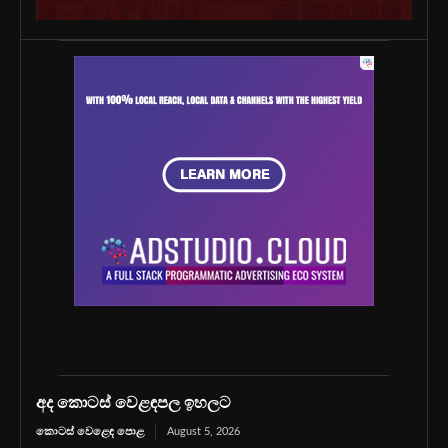
අද කොටස් වෙළඳපල ඉහලට
කොටස් වෙළෙඳ පොළ
August 5, 2026