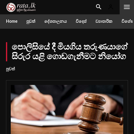
Home
පුවත්
දේශපාලනය
විදෙස්
ව්‍යාපාරික
විශේෂ
පොලිසියේ දී මියගිය තරුණයාගේ
සිරුර යළි ගොඩගැනීමට නියෝග
පුවත්