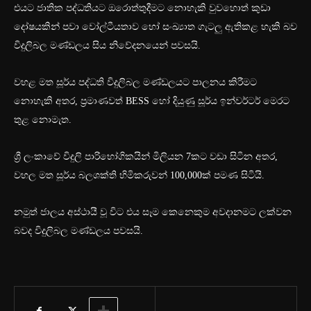
එයට ජාතික පද්ධතියට ඔරොත්තුදීමට නොහැකි වුවහොත් කුඩා
දෝෂයකින් පවා වෝල්ටීයතාව හෝ සංඛ්‍යාත ගැටලු ඇතිකළ හැකි බව
විදුලිබල මණ්ඩලය සිය නිවේදනයෙන් පවසයි.
වහළ මත සූර්ය පද්ධති විදුලිබල මණ්ඩලයට පාලනය කිරීමට
නොහැකි අතර, ප්‍රමාණවත් BESS හෝ දියුණු සූර්ය ඉන්වර්ටර් මෙරට
තුළ නොමැත.
ශ්‍රී ලංකාවේ විදුලි පාරිභෝගිකයින් මිලියන 7කට වඩා සිටින අතර,
වහල මත සූර්ය බලශක්ති හිමිකරුවන් 100,000ක් පමණ සිටියි.
නමුත් ජාලය අස්ථායී වූ විට එය සෑම කෙනෙකුම අවදානමට ලක්වන
බවද විදුලිබල මණ්ඩලය පවසයි.