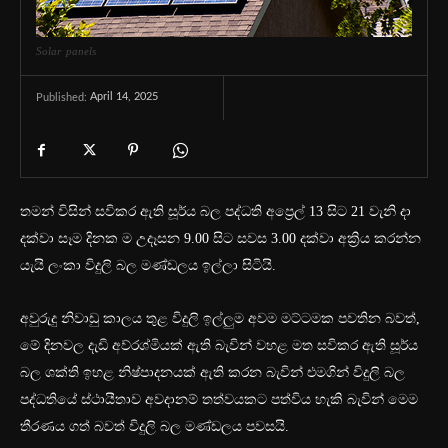
Solar panels
April 14, 2025
Published:
තමන් විසින් සවිකර ඇති සූර්ය බල පද්ධති අප්‍රෙල් 13 සිට 21 වැනි දා
දක්වා සෑම දිනක ම උදෑසන 9.00 සිට සවස 3.00 දක්වා අක්‍රිය කරන්න
යැයි ලංකා විදුලි බල මණ්ඩලය ඉල්ලා සිටියි.
අවුරුදු නිවාඩු කාලය තුළ විදුලි ඉල්ලුම අවම මට්ටමක පවතින බවත්,
මේ දිනවල දැඩි අව්රශ්මියක් ඇති බැවින් වහළ මත සවිකර ඇති සූර්ය
බල ශක්ති ඉහළ නිෂ්පාදනයක් ඇති කරන බැවින් එමගින් විදුලි බල
පද්ධතියේ ස්ථායීතාව අවදානම් තත්වයකට පත්විය හැකි බැවින් මෙම
තීරණය ගත් බවත් විදුලි බල මණ්ඩලය පවසයි.