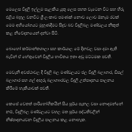
මෙලෙස විදුලි ඉල්ලුම සැලකිය යුතු ලෙස පහත වැටෙන විට සහ හිරු
එළිය බහුල වනවිට ශ්‍රී ලංකාව පමණක් නොව ලොව ඕනෑම රටක්
මෙම අභියෝගයට මුහුණදීමට සිදුව බව විදුලිබල මණ්ඩලය නිකුත්
කළ නිවේදනයෙන් දන්වා සිටී.
බොහෝ කර්මාන්තශාලා සහ කාර්යාල මේ දිනවල වසා දමා ඇති
බැවින් ඒ හේතුවෙන් විදුලිය භාවිතය ඉතා අඩු මට්ටමක පවතී.
මෙවැනි අවස්ථාවල දී විදුලි බල මණ්ඩලයට ජල විදුලි බලාගාර, ඩීසල්
බලාගාර සහ ගල් අඟුරු බලාගාාරවල විදුලි උත්පාදනය පාලනය
කිරීමේ හැකියාවක් පවතී.
කෙසේ වෙතත් පාරිභෝගිකයින් සිය සූර්ය පැනල වසා නොදමන්නේ
නම්, විදුලිබල මණ්ඩලයට වහල මත සූර්ය පද්ධතිවලින්
නිෂ්පාදනයවන විදුලිය පාලනය කළ නොහැක.