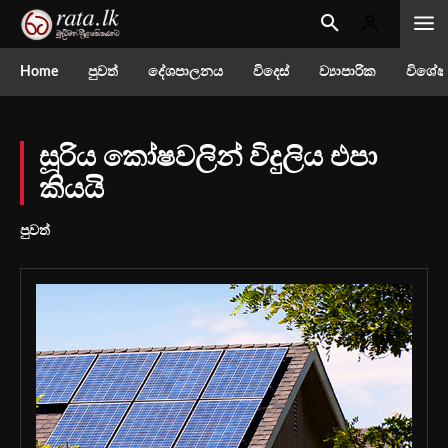
Home
පුවත්
දේශපාලනය
විදෙස්
ව්‍යාපාරික
විශේෂ
සූරිය කෝෂවලින් විදුලිය එපා
කියයි
පුවත්