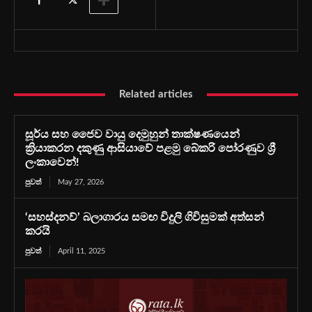
Related articles
සූර්ය සහ ජෛව වායු දෙමුහුන් තාක්ෂණයෙන්
ක්‍රියාකරන දකුණු ආසියාවේ පළමු බේකරි පෝරණුව ශ්‍රී
ලංකාවෙන්!
පුවත්
May 27, 2026
‘සහස්දනව්’ බලාගාරය සමඟ විදුලි ගිවිසුමක් අත්සන්
කරයි
පුවත්
April 11, 2025