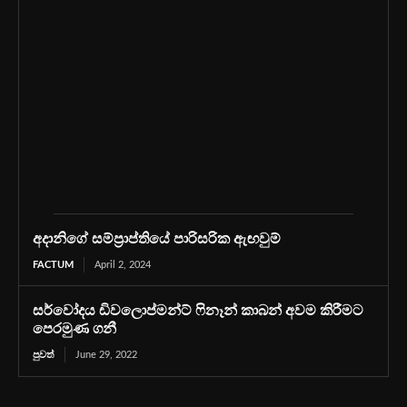
අදානිගේ සම්ප්‍රාප්තියේ පාරිසරික ඇඟවුම්
FACTUM
April 2, 2024
සර්වෝදය ඩිවලොප්මන්ට් ෆිනෑන් කාබන් අවම කිරීමට
පෙරමුණ ගනී
පුවත්
June 29, 2022