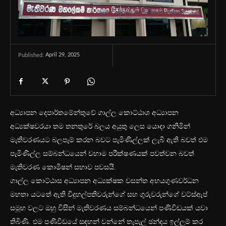
April 29, 2025
Published:
අධ්‍යාපන දෙපාර්තමේන්තුවේ ගාල්ල කොට්ඨාශ අධ්‍යාපන
අධ්‍යක්ෂවරයා තම තනතුරේ බලය අයුතු ලෙස යොදා ගනිමින්
මැතිවරණයට බලපෑම් කරන බවට පැමිණිල්ලක් ලැබී ඇති බවත් එම
පැමිණිල්ල සම්බන්ධයෙන් වහාම පරීක්ෂණයක් පවත්වන බවත්
මැතිවරණ කොමිෂන් සභාව පවසයි.
ගාල්ල කොට්ඨාස අධ්‍යාපන අධ්‍යක්ෂක වසන්ත අභයගුණවර්ධන
මහතා යටතේ ඇති විදුහල්පතිවරුන්ගේ සහ ගුරුවරුන්ගේ වට්ස්ඇප්
සමූහ වලට ඔහු විසින් මැතිවරණය සම්බන්ධයෙන් පණිවිඩයක් යවා
තිබිණි. එම පණිවිඩයේ සඳහන් වන්නේ තැපැල් ඡන්දය ඉල්ලුම් කර