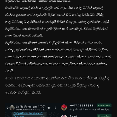
මැතිවරණ කොමිෂන් සභාව කියා සිටියේය.
එමෙන්ම තැපැල් ඡන්දය ඉල්ලුම් කර ඇති රාජ්‍ය නිලධාරීන් තැපැල්
ඡන්දය ප්‍රකාශ කර නැත්නම් ඔවුන්ගෙන් ඊට හේතු විමසීමට කිසිදු
නිලධාරියකුට අයිතියක් නොමැති බවත් එලෙස හේතු දක්වන්න යැයි
මැතිවරණ කොමිසමෙන් දැනුම් දීමක් කර නොමැති බවත් මැතිවරණ
කොමිෂන් සභාව පවසයි.
මැතිවරණ කොමිෂන් සභාව වැඩිදුරටත් කියා සිටියේ මෙය රාජ්‍ය
දේපළ අවභාවිතා කිරීමක් සහ ඡන්දයට සෘජු බලපෑම් කිරීමක් බැවින්
කොට්ඨාශ අධ්‍යාපන අධ්‍යක්ෂකවරයාගේ මෙම ක්‍රියාව සම්බන්ධයෙන්
වහාම විධිමත් පරීක්ෂණයක් පවත්වා සුදුසු විනය ක්‍රියාමාර්ග ගන්නා
බවයි.
මෙම කොට්ඨාස අධ්‍යාපන අධ්‍යක්ෂවරයා මීට පෙර මැතිවරණ වලදී ද
එක්තරා දේශපාලන පක්ෂයක ප්‍රචාරක කටයුතු සිදුකළ බවට ද
ගුරුවරු චෝදනා කරති.