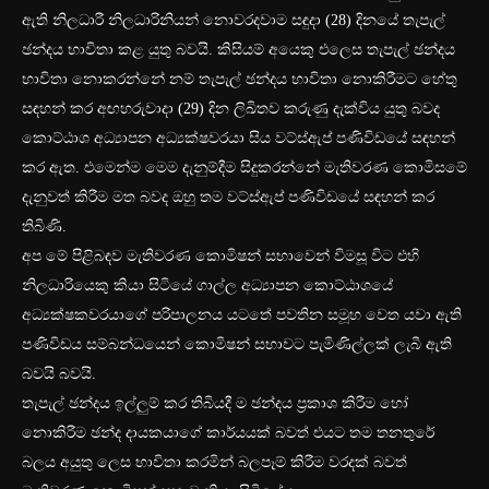
ඇති නිලධාරී නිලධාරිනියන් නොවරදවාම සඳුදා (28) දිනයේ තැපැල්
ඡන්දය භාවිතා කළ යුතු බවයි. කිසියම් අයෙකු එලෙස තැපැල් ඡන්දය
භාවිතා නොකරන්නේ නම් තැපැල් ඡන්දය භාවිතා නොකිරීමට හේතු
සඳහන් කර අඟහරුවාදා (29) දින ලිඛිතව කරුණු දැක්විය යුතු බවද
කොට්ඨාශ අධ්‍යාපන අධ්‍යක්ෂවරයා සිය වට්ස්ඇප් පණිවිඩයේ සඳහන්
කර ඇත. එමෙන්ම මෙම දැනුම්දීම සිදුකරන්නේ මැතිවරණ කොමිසමේ
දැනුවත් කිරීම මත බවද ඔහු තම වට්ස්ඇප් පණිවිඩයේ සඳහන් කර
තිබිණි.
අප මේ පිළිබඳව මැතිවරණ කොමිෂන් සභාවෙන් විමසූ විට එහි
නිලධාරියෙකු කියා සිටියේ ගාල්ල අධ්‍යාපන කොට්ඨාශයේ
අධ්‍යක්ෂකවරයාගේ පරිපාලනය යටතේ පවතින සමූහ වෙත යවා ඇති
පණිවිඩය සම්බන්ධයෙන් කොමිෂන් සභාවට පැමිණිල්ලක් ලැබී ඇති
බවයි බවයි.
තැපැල් ඡන්දය ඉල්ලුම් කර තිබියදී ම ඡන්දය ප්‍රකාශ කිරීම හෝ
නොකිරීම ඡන්ද දායකයාගේ කාර්යයක් බවත් එයට තම තනතුරේ
බලය අයුතු ලෙස භාවිතා කරමින් බලපෑම් කිරීම වරදක් බවත්