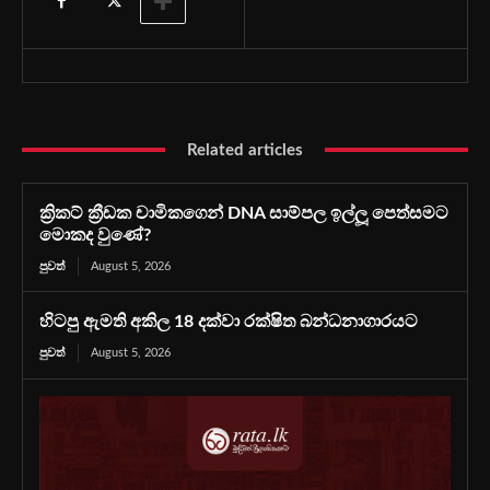
Related articles
ක්‍රිකට් ක්‍රීඩක චාමිකගෙන් DNA සාම්පල ඉල්ලූ පෙත්සමට
මොකද වුණේ?
පුවත්
August 5, 2026
හිටපු ඇමති අකිල 18 දක්වා රක්ෂිත බන්ධනාගාරයට
පුවත්
August 5, 2026