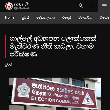
Home
පුවත්
දේශපාලනය
විදෙස්
ව්‍යාපාරික
විශේෂ
ගාල්ලේ අධ්‍යාපන ලොක්කෙක්
මැතිවරණ නීති කඩලා. වහාම
පරීක්ෂණ
පුවත්