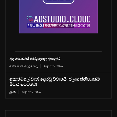
අද කොටස් වෙළඳපල ඉහලට
කොටස් වෙළෙඳ පොළ
August 5, 2026
කොත්මලේ වාන් දොරටු විවෘතයි, ජලාශ කිහිපයක්ම
පිටාර මට්ටමට!
පුවත්
August 5, 2026