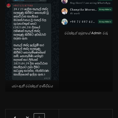
වට්ස්ඇප් සමූහයේ Admin වරු
යවා ඇති වට්ස්ඇප් පණිවිඩය