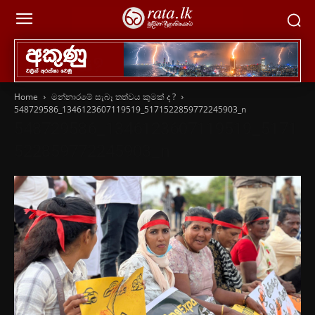
Home
මන්නාරමේ සැබෑ තත්වය කුමක් ද ?
548729586_1346123607119519_5171522859772245903_n
548729586_1346123607119519_5171
522859772245903_n