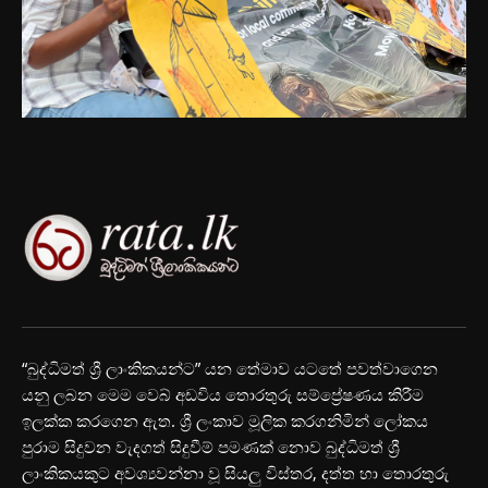
“බුද්ධිමත් ශ්‍රී ලාංකිකයන්ට” යන තේමාව යටතේ පවත්වාගෙන
යනු ලබන මෙම වෙබ් අඩවිය තොරතුරු සම්ප්‍රේෂණය කිරීම
ඉලක්ක කරගෙන ඇත. ශ්‍රී ලංකාව මූලික කරගනිමින් ලෝකය
පුරාම සිදුවන වැදගත් සිදුවීම් පමණක් නොව බුද්ධිමත් ශ්‍රී
ලාංකිකයකුට අවශ්‍යවන්නා වූ සියලු විස්තර, දත්ත හා තොරතුරු