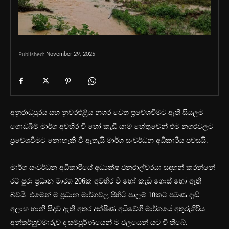
November 29, 2025
Published:
අනුරාධපුරය සහ නුවරඑළිය නගර වෙත ප්‍රවේශවීමට ඇති සියලුම
ගොඩබිම් මාර්ග අවහිර වී හෝ කැඩී යාම හේතුවෙන් එම නගරවලට
ප්‍රවේශවීමට නොහැකි වී ඇතැයි මාර්ග සංවර්ධන අධිකාරිය පවසයි.
මාර්ග සංවර්ධන අධිකාරියේ අධ්‍යක්ෂ ජනරාල්වරයා සඳහන් කරන්නේ
රට පුරා ප්‍රධාන මාර්ග 206ක් අවහිර වී හෝ කැඩී ගොස් හෝ ඇති
බවයි. එමෙන් ම ප්‍රධාන මාර්ගවල පිහිටි පාලම් 10කට පමණ දැඩි
අලාභ හානි සිදුව ඇති අතර දක්ෂිණ අධිවේගී මාර්ගයේ අතුරුගිරිය
අන්තර්හුවමාරුව ද සම්පූර්ණයෙන් ම ජලයෙන් යට වී තිබේ.