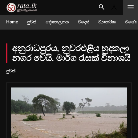
Home
පුවත්
දේශපාලනය
විදෙස්
ව්‍යාපාරික
විශේෂ
අනුරාධපුරය, නුවරඑළිය හුදකලා
නගර වෙයි. මාර්ග රැසක් විනාශයි
පුවත්