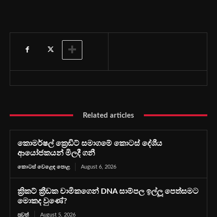
Related articles
කොමර්ෂල් ක්‍රෙඩිට් සමාගමේ කොටස් දේශීය
ආයෝජකයන් මිලදී ගනී
කොටස් වෙළෙඳ පොළ
August 6, 2026
ක්‍රිකට් ක්‍රීඩක චාමිකගෙන් DNA සාම්පල ඉල්ලූ පෙත්සමට
මොකද වුණේ?
පුවත්
August 5, 2026