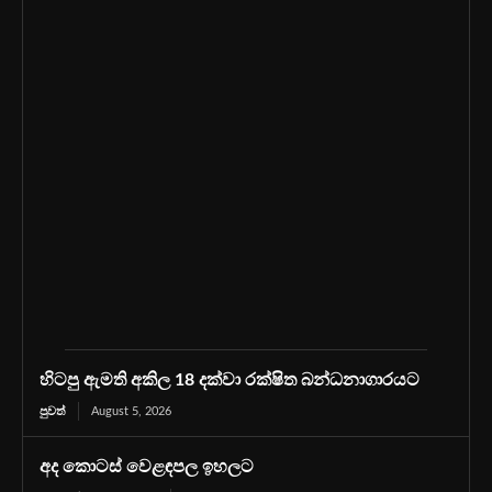
හිටපු ඇමති අකිල 18 දක්වා රක්ෂිත බන්ධනාගාරයට
පුවත්
August 5, 2026
අද කොටස් වෙළඳපල ඉහලට