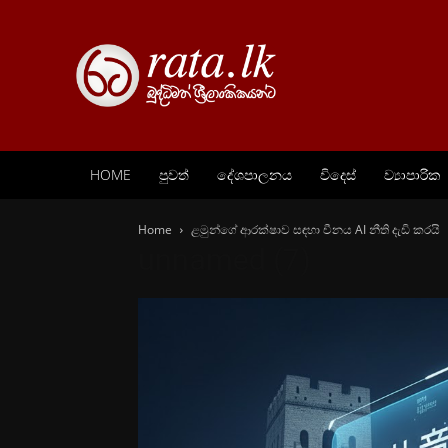
HOME
පුවත්
දේශපාලනය
විදෙස්
ව්‍යාපාරික
Home
ළමුන්ගේ ආරක්ෂාව සඳහා චීනය AI නීති දැඩි කරයි
unnamed (7)