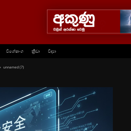
විශේෂාංග
ක්‍රීඩා
විද්‍යා
unnamed (7)