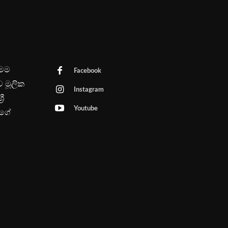
මෙම
Facebook
ව මූලික
Instagram
රී
Youtube
පගේ