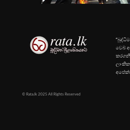
“බුද්ධ
වෙබ් අ
කරගනිම
ලාංකික
අපේක්
© Rata.lk 2025 All Rights Reserved