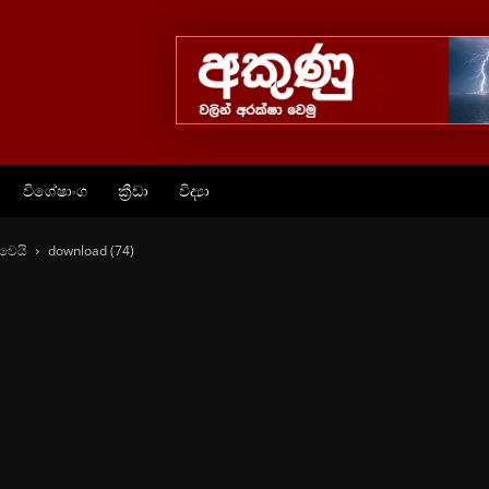
විශේෂාංග
ක්‍රීඩා
විද්‍යා
 වෙයි
download (74)