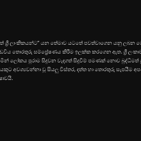
ිමත් ශ්‍රී ලාංකිකයන්ට” යන තේමාව යටතේ පවත්වාගෙන යනු ලබන 
ඩවිය තොරතුරු සම්ප්‍රේෂණය කිරීම ඉලක්ක කරගෙන ඇත. ශ්‍රී ලංකා
ින් ලෝකය පුරාම සිදුවන වැදගත් සිදුවීම් පමණක් නොව බුද්ධිමත් ශ්‍
යකුට අවශ්‍යවන්නා වූ සියලු විස්තර, දත්ත හා තොරතුරු සැපයීම අ
ෂාවයි.