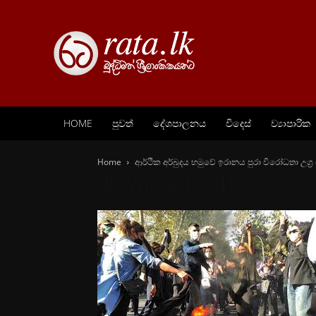
HOME
පුවත්
දේශපාලනය
විදෙස්
ව්‍යාපාරික
Home
ආර්ථික අර්බුදය හමුවේ ඉරානය පුරා විරෝධතා උග්‍ර
download (74)