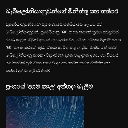
බැබිලෝනියානුවන්ගේ මිනිත්තු සහ තත්පර
සුමේරියානුවන්ගෙන් පසු මෙසපොතේමියාවේ බලයට පත්
බැබිලෝනියානුවන්, සුමේරියානු ‘60’ පාදක කරගත් ක්‍රමය තවදුරටත්
දියුණු කළහ. ඔවුන් අහසේ ග්‍රහලෝකවල ගමනාගමනය මැනීම සඳහා
‘60’ පාදක කරගත් කුඩා ඒකක භාවිත කළහ. ග්‍රීක ජාතිකයන් මෙම
බැබිලෝනියානු තාරකා විද්‍යාත්මක දත්ත වැළඳගත් අතර, එය සියවස්
ගණනාවක් පුරා විකාශනය වී අද අප භාවිත කරන මිනිත්තු සහ
තත්පර දක්වා පැමිණ තිබේ.
ප්‍රංශයේ ‘දශම කාල’ අත්හදා බැලීම