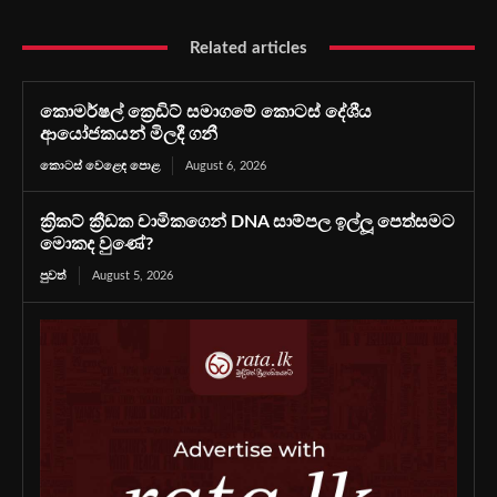
Related articles
කොමර්ෂල් ක්‍රෙඩිට් සමාගමේ කොටස් දේශීය
ආයෝජකයන් මිලදී ගනී
කොටස් වෙළෙඳ පොළ
August 6, 2026
ක්‍රිකට් ක්‍රීඩක චාමිකගෙන් DNA සාම්පල ඉල්ලූ පෙත්සමට
මොකද වුණේ?
පුවත්
August 5, 2026