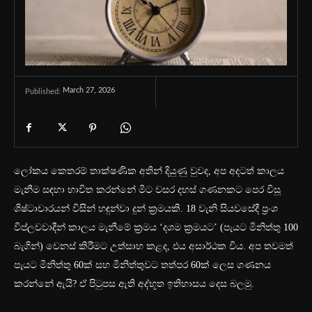
March 27, 2026
Published:
ලෝකය කෙතරම් තාක්ෂණික අතින් දියුණු වුවද, අප අදටත් කාලය
මැනීම සඳහා භාවිත කරන්නේ මීට වසර දහස් ගණනකට පෙර විසූ
ශිෂ්ටාචාරයන් විසින් හඳුන්වා දුන් ක්‍රමයකි. 18 වැනි සියවසේදී ප්‍රංශ
විප්ලවවාදීන් කාලය මැනීමේ ක්‍රමය ‘දශම ක්‍රමයට’ (පැයට මිනිත්තු 100
බැගින්) වෙනස් කිරීමට උත්සාහ කළද, එය අසාර්ථක විය. අප තවමත්
පැයට මිනිත්තු 60ක් සහ මිනිත්තුවට තත්පර 60ක් ලෙස ගණනය
කරන්නේ ඇයි? ඒ පිටුපස ඇති අද්භූත ඉතිහාසය දෙස බලමු.