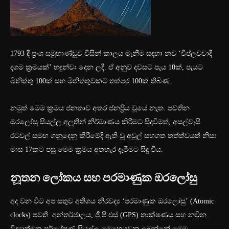
1793 දී ප්‍රංශ සමූහාණ්ඩුව විසින් කාලය මැනීම සඳහා නව ‘විප්ලවවාදී
දශම ක්‍රමයක්’ හඳුන්වා දෙන ලදී. ඒ අනුව දවසට පැය 10ක්, පැයට
මිනිත්තු 100ක් සහ මිනිත්තුවකට තත්පර 100ක් තිබිණ.
නමුත් මෙම ක්‍රමය ජනතාව අතර ජනප්‍රිය වූයේ නැත. පවතින
ඔරලෝසු සියල්ල අලුතින් නිර්මාණය කිරීමට සිදුවීමත්, අසල්වැසි
රටවල් සමඟ ගනුදෙනු කිරීමේදී ඇති වූ අවුල් සහගත තත්ත්වයත් නිසා
මාස 17කට පසු මෙම ක්‍රමය අතහැර දැමීමට සිදු විය.
නූතන ලෝකය සහ පරමාණුක ඔරලෝසු
අද වන විට අප සතුව අතිශය නිරවද්‍ය ‘පරමාණුක ඔරලෝසු’ (Atomic
clocks) පවතී. අන්තර්ජාලය, ජී.පී.එස් (GPS) තාක්ෂණය සහ නවීන
විද්‍යාත්මක පර්යේෂණ සියල්ල මෙහෙයවනු ලබන්නේ මෙම