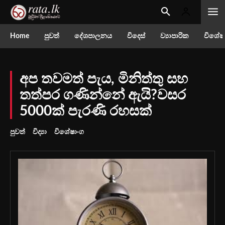
Home
පුවත්
දේශපාලනය
විදෙස්
ව්‍යාපාරික
විශේෂ
අප තවමත් පැය, මිනිත්තු සහ
තත්පර ගණින්නේ ඇයි?වසර
5000ක් පැරණි රහසක්
පුවත්
විද්‍යා
විශේෂාංග