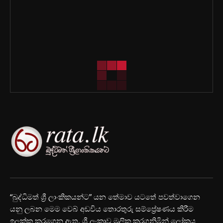
“බුද්ධිමත් ශ්‍රී ලාංකිකයන්ට” යන තේමාව යටතේ පවත්වාගෙන
යනු ලබන මෙම වෙබ් අඩවිය තොරතුරු සම්ප්‍රේෂණය කිරීම
ඉලක්ක කරගෙන ඇත. ශ්‍රී ලංකාව මූලික කරගනිමින් ලෝකය