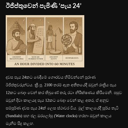
ඊජිප්තුවෙන් පැමිණි ‘පැය 24’
දවස පැය 24කට බෙදීමේ ගෞරවය හිමිවන්නේ පුරාණ
ඊජිප්තුවරුන්ටය. ක්‍රි.පූ. 2100 තරම් ඈත අතීතයේදී ඔවුන් රාත්‍රිය පැය
12කට බෙදා වෙන් කර තිබුණේ තරු රටා නිරීක්ෂණය කිරීමෙනි. පසුව
ඔවුන් දිවා කාලයද පැය 12කට බෙදා වෙන් කළ අතර, ඒ අනුව
සම්පූර්ණ දවස පැය 24ක් ලෙස ස්ථාවර විය. මුල් කාලයේදී සූර්ය තැටි
(Sundials) සහ ජල ඔරලෝසු (Water clocks) හරහා ඔවුන් කාලය
මැනීම සිදු කළහ.