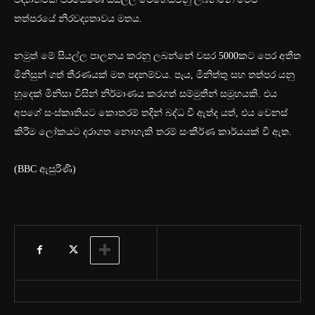
තත්පරයේ නිරවද්‍යතාවය මතය.
නමුත් මේ සියල්ල පාලනය කරනු ලබන්නේ වසර 5000කට පෙර අතීත
මිනිසුන් ගත් තීරණයක් මත පදනම්වය. පැය, මිනිත්තු සහ තත්පර යනු
හුදෙක් මිනිසා විසින් නිර්මාණය කරගත් සම්මුතීන් සමූහයකි. එය
අපගේ සංස්කෘතියට කොතරම් තදින් බද්ධ වී ඇත්ද යත්, එය වෙනස්
කිරීම ලෝකයට දරාගත නොහැකි තරම් සංකීර්ණ කාර්යයක් වී ඇත.
(BBC ඇසුරිණි)