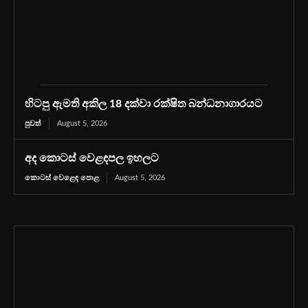
හිටපු ඇමති අකිල 18 දක්වා රක්ෂිත බන්ධනාගාරයට
පුවත්
August 5, 2026
අද කොටස් වෙළඳපල ඉහලට
කොටස් වෙළෙඳ පොළ
August 5, 2026