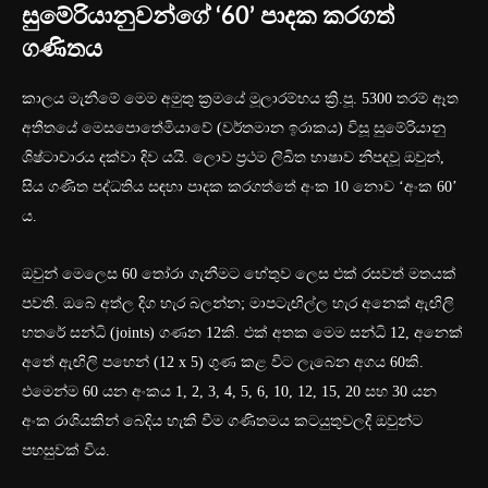
සුමේරියානුවන්ගේ ‘60’ පාදක කරගත්
ගණිතය
කාලය මැනීමේ මෙම අමුතු ක්‍රමයේ මූලාරම්භය ක්‍රි.පූ. 5300 තරම් ඈත
අතීතයේ මෙසපොතේමියාවේ (වර්තමාන ඉරාකය) විසූ සුමේරියානු
ශිෂ්ටාචාරය දක්වා දිව යයි. ලොව ප්‍රථම ලිඛිත භාෂාව නිපදවූ ඔවුන්,
සිය ගණිත පද්ධතිය සඳහා පාදක කරගත්තේ අංක 10 නොව ‘අංක 60’
ය.
ඔවුන් මෙලෙස 60 තෝරා ගැනීමට හේතුව ලෙස එක් රසවත් මතයක්
පවතී. ඔබේ අත්ල දිග හැර බලන්න; මාපටැඟිල්ල හැර අනෙක් ඇඟිලි
හතරේ සන්ධි (joints) ගණන 12කි. එක් අතක මෙම සන්ධි 12, අනෙක්
අතේ ඇඟිලි පහෙන් (12 x 5) ගුණ කළ විට ලැබෙන අගය 60කි.
එමෙන්ම 60 යන අංකය 1, 2, 3, 4, 5, 6, 10, 12, 15, 20 සහ 30 යන
අංක රාශියකින් බෙදිය හැකි වීම ගණිතමය කටයුතුවලදී ඔවුන්ට
පහසුවක් විය.