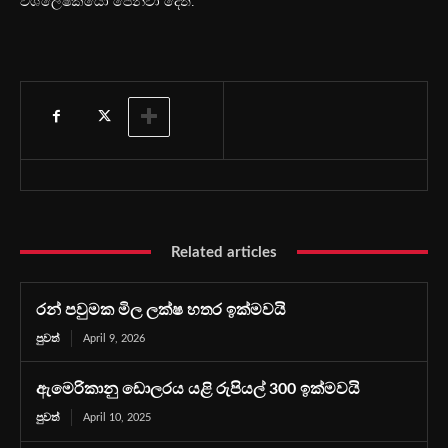
විශ්ලේෂකයෝ පෙන්වා දෙති.
Related articles
රන් පවුමක මිල ලක්ෂ හතර ඉක්මවයි
පුවත්
April 9, 2026
ඇමෙරිකානු ඩොලරය යළි රුපියල් 300 ඉක්මවයි
පුවත්
April 10, 2025