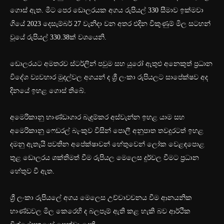
ගොස් ඇත. මීට පෙර ඩොලරයක අගය රුපියල් 330 සීමාව ඉක්මවා
ගියේ 2023 දෙසැම්බර් 27 වැනිදා වන අතර එදින විකුණුම් මිල සටහන්
වූයේ රුපියල් 330.38ක් වශයෙනි.
ඩොලරයට අමතරව ස්ටර්ලින් පවුම සහ යුරෝ ඇතුළු අනෙකුත් ප්‍රධාන
විදේශ ව්‍යවහාර මුදල්වල අගයන් ද ශ්‍රී ලංකා රුපියලට සාපේක්ෂව අද
දිනයේ ඉහළ ගොස් තිබේ.
අමෙරිකානු භාණ්ඩාගාර බැඳුම්කර අස්වැන්න ඉහළ යාම සහ
අමෙරිකානු ෆෙඩරල් බැංකුව විසින් පොලී අනුපාත තවදුරටත් ඉහළ
දමනු ඇතැයි පවතින අපේක්ෂාවන් හේතුවෙන් ලෝක වෙළඳපොළ
තුළ ඩොලරය ශක්තිමත් වීම රුපියල මෙලෙස දුර්වල වීමට ප්‍රධාන
හේතුව වී ඇත.
ශ්‍රී ලංකා රුපියලේ අගය මෙලෙස උච්චාවචනය වීම ආනයනික
භාණ්ඩවල මිල කෙරෙහි ද බලපෑම් ඇති කළ හැකි බව ආර්ථික