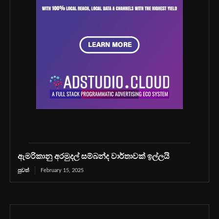
ඇමරිකානු අරමුදල් සම්බන්ද වාර්තාවක් ඉල්ලයි
පුවත්
February 15, 2025