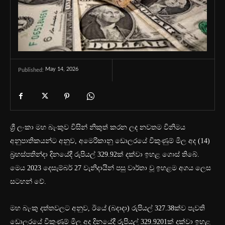
May 14, 2026
Published:
ශ්‍රී ලංකා මහ බැංකුව විසින් නිකුත් කරන ලද නවතම විනිමය
අනුපාතිකයන්ට අනුව, අමෙරිකානු ඩොලරයේ විකුණුම් මිල අද (14)
බ්‍රහස්පතින්දා දිනයේදී රුපියල් 329.92ක් දක්වා ඉහළ ගොස් තිබේ.
මෙය 2023 දෙසැම්බර් 27 වැනිදායින් පසු වාර්තා වූ ඉහළම අගය ලෙස
සටහන් වේ.
මහ බැංකු දත්තවලට අනුව, ඊයේ (බදාදා) රුපියල් 327.38ක්ව පැවති
ඩොලරයේ විකුණුම් මිල අද දිනයේදී රුපියල් 329.9201ක් දක්වා ඉහළ