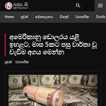
Home
පුවත්
දේශපාලනය
විදෙස්
ව්‍යාපාරික
විශේෂ
අමෙරිකානු ඩොලරය යළි
ඉහළට, මාස 5කට පසු වාර්තා වූ
වැඩිම අගය මෙන්න
පුවත්
ව්‍යාපාරික