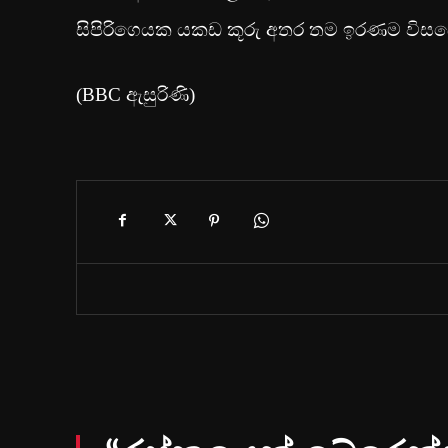
සිපිරිගෙයක යකඩ කූරු අතර තම ඉරණම විසඳෙ
(BBC ඇසුරිණි)