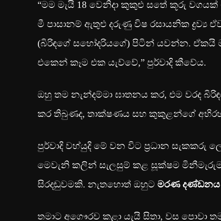
“මම මැයි 18 වෙනිදා කුකුළු සතේ කූරු වගයක්
මී පාසානම් ඇතුළු දරුණු විෂ රසායනික ද්‍ර
(බිරිඳගේ සහෝදරියගේ) පිටින් යවන්න. ඒකයි ම
එකෙන් කෑම එක යැව්වේ,” පුර්වාදි කීවේය.
ඔහු තම නැන්දම්මා ඝාතනය කර, එම වරද බිරි
කර තිබුණද, තාක්ෂණය සහ කුකුළන්ගේ අභිරහ
පුර්වාදි වහ්යුදි මේ වන විට ප්‍රධාන සැකකර
මෙවැනි කලින් සැලසුම් කළ සූක්ෂම මිනීමැරු
සිරදඬුවමකි. නැතහොත් ඔහුට
මරණ දණ්ඩනය
තමාට අගෞරව කළා යැයි සිතා, වස පොවා තම බි