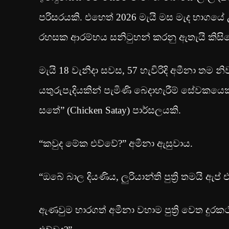
පරිසරයකි. එහෙත් 2026 මැයි මස මැද භාගයේ උ
රහසක ආරම්භය සනිටුහන් කරනු ඇතැයි කිස
මැයි 18 වැනිදා සවස, 57 හැවිරිදි අමීනා තම 
යතුරුපැදියකින් පැමිණි බෙදාහැරීම් සේවකයෙකු
සතේ” (Chicken Satay) පාර්සලයකි.
“කවුද මේක එව්වේ?” අමීනා ඇසුවාය.
“ඔබේ බාල දියණිය, ලුරියාන්ති පුත්‍රි තමයි ඇ
ඇණවුම භාරගත් අමීනා වහාම පුත්‍රි වෙත දු