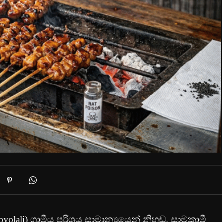
lali) ග්‍රාමීය පරිශ්‍රය සාමාන්‍යයෙන් නිහඬ, සාමකාමී