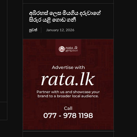
අබිරහස් ලෙස මියගිය දරුවාගේ
සිරුර යළි ගොඩ ගනී
පුවත්
January 12, 2026