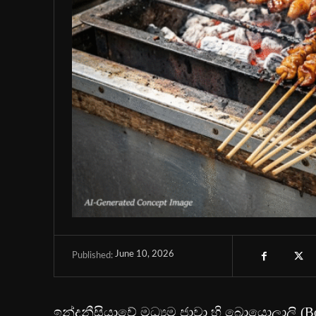
June 10, 2026
Published:
ඉන්දුනීසියාවේ මධ්‍යම ජාවා හි බොයොලාලි (Boyo