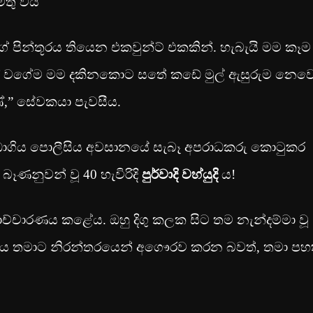
මතු විය
ේ පින්තූරය තියෙන එකවුන්ට් එකකින්. හැබැයි මම කෑම
 වගේම මම දකිනකොට සතේ කඩේ මුල් ඇසුරුම නෙවෙ
,” සේවකයා පැවසීය.
 හඹාගිය පොලීසිය අවසානයේ සැබෑ අපරාධකරු කොටුකර
ණනුවන් වූ 40 හැවිරිදි
පුර්වාදි වහ්යුදි
ය!
පොච්චාරණය කළේය. ඔහු දිගු කලක සිට තම නැන්දම්මා වූ
 ඇය තමාට නිරන්තරයෙන් අගෞරව කරන බවත්, තමා පහ