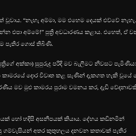
 පත් වූවාය. “නැහැ අම්මා, මම එහෙම දෙයක් එව්වේ නැහැ
්න එපා අම්මේ!” පුත්‍රි අවධාරණය කළාය. එහෙත්, ඒ 
ාම පැතිර ගොස් තිබිණි.
්‍රිගේ අක්කා) සුපුරුදු පරිදි මව බැලීමට නිවසට පැමිණිය
දන කාමරයේ දොර විවෘත කළ සැණින් දැකගත හැකි වූයේ 
දරණීය මව මුළු කාමරය පුරාම වමනය කර, දැඩි වේදනාවක
ධයක් හෝ හදිසි අසනීපයක් කියාය. දේහය කඩිනමින්
සු ගම්වැසියන් අතර කුතුහලය දනවන කතාවක් පැතිර