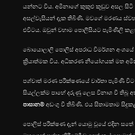
යන්නට විය. අමීනාගේ කුකුළු කූඩුව අසල සිටි
අසල්වැසියන් දැක තිබිණි. මවගේ මරණය ස
එවිටය. ඔවුන් වහාම පොලීසියට පැමිණිලි කළ
බොයොලාලි පොලිස් අපරාධ විමර්ශන අංශයේ ප්‍රධ
ක්‍රියාත්මක විය. අධිකරණ නියෝගයක් මත 
පශ්චාත් මරණ පරීක්ෂණයේ වාර්තා පැමිණි විට
සියල්ලක්ම පාහේ දරුණු ලෙස විනාශ වී තිබූ අතර
පාසානම්
අඩංගු වී තිබිණි. එය සිතාමතාම සිදු
පොලිස් පරීක්ෂණ දැන් යොමු වූයේ එදින සත