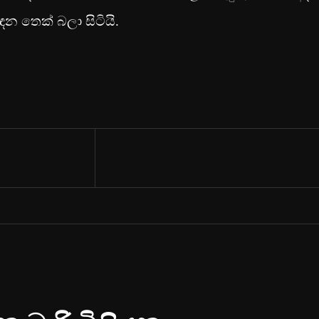
න තෙක් බලා සිටියි.