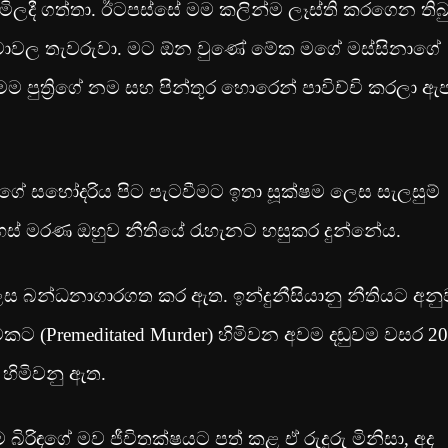
 මිලදී ගත්තා. ඊටපස්සේ මම කලින්ම ලෑස්ති කරගෙන තිබ
ව්‍ය ඒවාවල තැවරුවා. මට ඕන වුණේ මේක මගේ මස්සිනාගේ
ම පුත්‍රිගේ නම සහ පින්තූර හොරෙන් පාවිච්චි කරලා ඇප
ඳගේ සහෝදරිය පිට පැටවීමට ඉතා සූක්ෂම ලෙස සැලසුම්
ස් මරණ ඔහුව නීතියේ රැහැනට හසුකර දුන්නේය.
ු ලෙස බන්ධනාගාරගත කර ඇත. ඉන්දුනීසියානු නීතියට අනු
මකට (Premeditated Murder) හිමිවන අවම දඬුවම වසර 2
හිමිවනු ඇත.
රිඳගේ මව ජීවිතක්ෂයට පත් කළ ඒ රුදුරු මිනිසා, අද