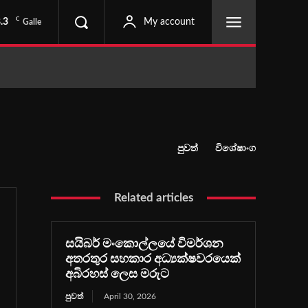
C
.3
My account
Galle
පුවත්
විශේෂාංග
Related articles
සයිබර් මංකොල්ලයේ විමර්ශන
අතරතුර සහකාර අධ්‍යක්ෂවරයෙක්
අබිරහස් ලෙස මරුට
පුවත්
April 30, 2026