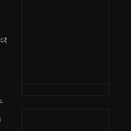
ේදී
ය.
්