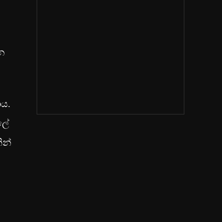
.
වන
ාය.
ලේ
ින්