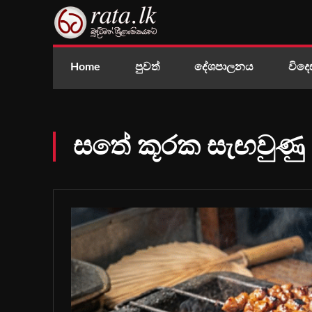
Home
පුවත්
දේශපාලනය
විදෙ
සතේ කූරක සැඟවුණු