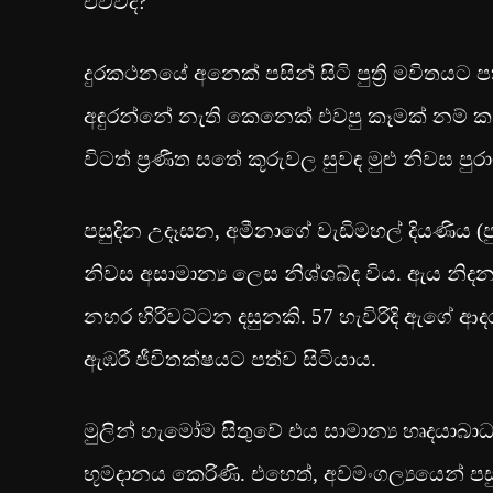
එව්වද?”
දුරකථනයේ අනෙක් පසින් සිටි පුත්‍රි මවිතයට
අඳුරන්නේ නැති කෙනෙක් එවපු කෑමක් නම් කන
විටත් ප්‍රණීත සතේ කූරුවල සුවඳ මුළු නිවස පුර
පසුදින උදෑසන, අමීනාගේ වැඩිමහල් දියණිය (පුත
නිවස අසාමාන්‍ය ලෙස නිශ්ශබ්ද විය. ඇය නි
නහර හිරිවට්ටන දසුනකි. 57 හැවිරිදි ඇගේ ආ
ඇඹරී ජීවිතක්ෂයට පත්ව සිටියාය.
මුලින් හැමෝම සිතුවේ එය සාමාන්‍ය හෘදයාබා
භූමදානය කෙරිණි. එහෙත්, අවමංගල්‍යයෙන් ප