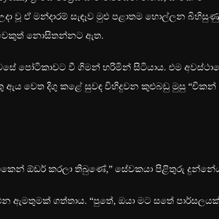
දා වූ ඒ මන්දාරම් සැඳෑව මුළු පළාතම හොල්ලන බිහිසුණු
ිවෙකුත් නොසිතන්නට ඇත.
නිවසේ පෝටිකාවට වී ගිමන් හරිමින් සිටියාය. එම අවස්ථාව
 ඇය වෙත දිගු කළේ සුවඳ විහිදුවන කුළුබඩු මුසු “චිකන්
ප් එකෙන් ඕඩර් කරලා තිබුණේ,” සේවකයා පිළිතුරු දුන්නේ
රකථන ඇමතුමක් ගත්තාය. “පුතේ, ඔයා මට සතේ පාර්සලයක