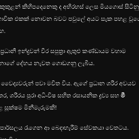
 කුකුළන් කිහිපදෙනෙකු ද අභිරහස් ලෙස මියගොස් සිටිනු
්වභාවික එකක් නොවන බවට පවුලේ අයට සැක පහළ වූය
හ.
ානී ඉන්ද්‍රවන් වීර සපුත්‍රා ඇතුළු කණ්ඩායම වහාම
අමීනාගේ දේහය නැවත ගොඩගනු ලැබීය.
 වෛද්‍යවරුන් පවා මවිත විය. ඇගේ ප්‍රධාන ශරීර අවයව
, ශරීරය පුරා අධි-විෂ සහිත රසායනික ද්‍රව්‍ය සහ
මී
කළ සූක්ෂම මිනීමැරුමකි!
ේ පාර්සලය රැගෙන ආ බෙදාහැරීම් සේවකයා වෙතටය.