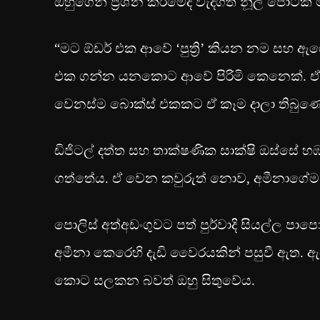
ඔහුගෙන් ප්‍රශ්න කිරීමේදී වැදගත් නූල් පොටක් 
“මට ඕඩර් එක ආවේ ‘පුත්‍රි’ කියන නම සහ ඇග
එක ගන්න යනකොට ආවේ පිරිමි කෙනෙක්. ඒ
වෙනස්ම බොක්ස් එකකට ඒ කෑම දාලා තිබුණේ
ඩිජිටල් දත්ත සහ තාක්ෂණික සාක්ෂි ඔස්සේ
ගත්තේය. ඒ වෙන කවුරුත් නොව, අමීනාගේම බෑ
පොලිස් අත්අඩංගුවට පත් පුර්වාදි සියල්ල පා
අමීනා කෙරෙහි දැඩි වෛරයකින් පසුවී ඇත.
කොට සලකන බවත් ඔහු සිතුවේය.