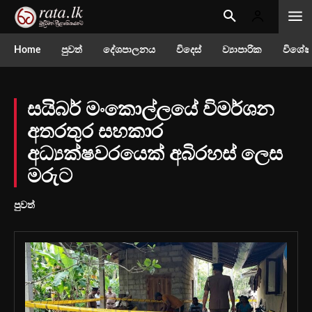
Home
පුවත්
දේශපාලනය
විදෙස්
ව්‍යාපාරික
විශේෂ
සයිබර් මංකොල්ලයේ විමර්ශන
අතරතුර සහකාර
අධ්‍යක්ෂවරයෙක් අබිරහස් ලෙස
මරුට
පුවත්