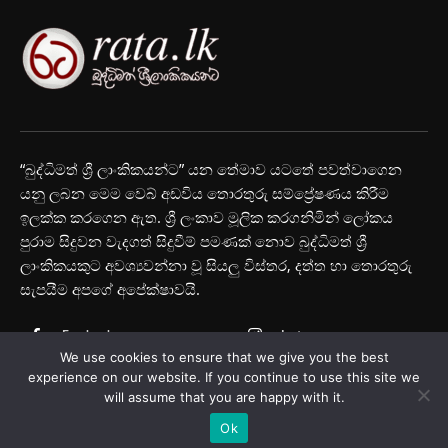
“බුද්ධිමත් ශ්‍රී ලාංකිකයන්ට” යන තේමාව යටතේ පවත්වාගෙන
යනු ලබන මෙම වෙබ් අඩවිය තොරතුරු සම්ප්‍රේෂණය කිරීම
ඉලක්ක කරගෙන ඇත. ශ්‍රී ලංකාව මූලික කරගනිමින් ලෝකය
පුරාම සිදුවන වැදගත් සිදුවීම් පමණක් නොව බුද්ධිමත් ශ්‍රී
ලාංකිකයකුට අවශ්‍යවන්නා වූ සියලු විස්තර, දත්ත හා තොරතුරු
සැපයීම අපගේ අපේක්ෂාවයි.
Facebook
Instagram
We use cookies to ensure that we give you the best
Youtube
experience on our website. If you continue to use this site we
will assume that you are happy with it.
Ok
© Rata.lk 2025 All Rights Reserved