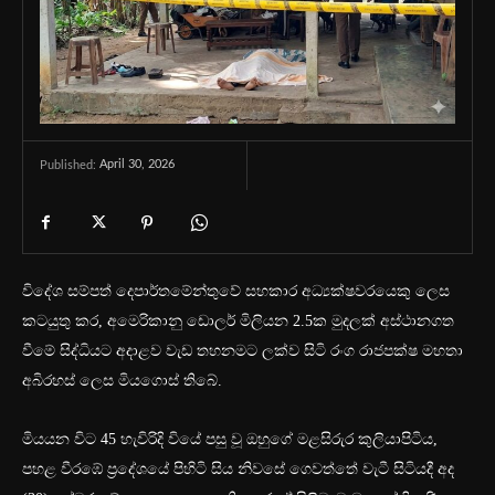
April 30, 2026
Published:
විදේශ සම්පත් දෙපාර්තමේන්තුවේ සහකාර අධ්‍යක්ෂවරයෙකු ලෙස
කටයුතු කර, අමෙරිකානු ඩොලර් මිලියන 2.5ක මුදලක් අස්ථානගත
වීමේ සිද්ධියට අදාළව වැඩ තහනමට ලක්ව සිටි රංග රාජපක්ෂ මහතා
අබිරහස් ලෙස මියගොස් තිබේ.
මියයන විට 45 හැවිරිදි වියේ පසු වූ ඔහුගේ මළසිරුර කුලියාපිටිය,
පහළ වීරඹේ ප්‍රදේශයේ පිහිටි සිය නිවසේ ගෙවත්තේ වැටී සිටියදී අද