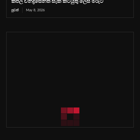
කපිල චන්ද්‍රසේනත් සැක කටයුතු ලෙස මරුට
පුවත්
May 8, 2026