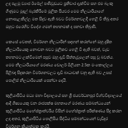
ලද පළමු ව්‍යාජ ඊමේල් පණිවුඩයට ප්‍රතිචාර දැක්වීම සහ එම බැංකු
ගිණුමට මුදල් බැරකිරීමේ මූලික පියවර මෙම නිලධාරියාගේ
නොසැලකිල්ල මත සිදුව ඇති බවට විමර්ශනවලදී හෙළි වී තිබූ අතර
ඔහුට එරෙහිව විදේශ ගමන් තහනමක් ද පනවා තිබුණි.
කෙසේ වෙතත්, විමර්ශන නිලධාරීන් සඳහන් කරන්නේ ඔහු දූෂිත
නිලධාරියෙකු නොවන බවට මූලිකව හෙළි වී ඇති බවත්, වැඩ
තහනමට ලක්වීමෙන් පසුව ඔහු දැඩි සිත්තැවුලෙන් පසු වූ බවත්ය.
මෙම නිලධාරියාගේ මරණය ඩොලර් මිලියන 2.5ක මංකොල්ලය
පිළිබඳ සිදුකරන විමර්ශනවලට දැඩි බාධාවක් වනු ඇති බව උසස්
පොලිස් නිලධාරියෙක් පෙන්වා දෙයි.
කුලියාපිටිය මධ්‍ය මහා විද්‍යාලයේ සහ ශ්‍රී ජයවර්ධනපුර විශ්වවිද්‍යාලයේ
ආදි ශිෂ්‍යයෙකු වන රාජපක්ෂ මහතාගේ මරණය සම්බන්ධයෙන්
කුලියාපිටිය මහේස්ත්‍රාත්වරිය විසින් මහේස්ත්‍රාත් පරීක්ෂණය සිදු කරන
ලද අතර, කුලියාපිටිය පොලිසිය සිද්ධිය සම්බන්ධයෙන් වැඩිදුර
විමර්ශන ක්‍රියාත්මක කරයි.