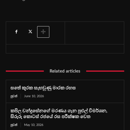
Related articles
සතේ කූරක සැඟවුණු මාරක රහස
පුවත්
June 10, 2026
කපිල චන්ද්‍රසේනගේ මරණය ගැන පුළුල් විමර්ශන,
සිරුරු කොටස් රජයේ රස පරීක්ෂක වෙත
පුවත්
May 10, 2026