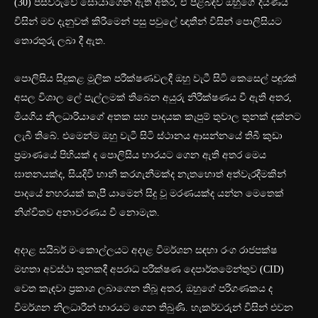
(30) පස්වරුවේ සොයාගෙන ඇති අතර, ඒ පිළිබඳව ඔහුගේ දියණිය
විසින් මව දැනුවත් කිරීමෙන් පසු පවුලේ ඥාතීන් විසින් පොලිසියට
තොරතුරු ලබා දී ඇත.
පොලිසිය සිදුකළ මූලික පරීක්ෂණවලදී ඔහු වැටී සිටි කෙසෙල් පඳුරක්
අසල විශාල ලේ පැල්ලමක් තිබෙන අයුරු නිරීක්ෂණය වී ඇති අතර,
මියගිය නිලධාරියාගේ අතක සහ පාදයක කැපුම් තුවාල තුනක් දක්නට
ලැබී තිබේ. එමෙන්ම ඔහු වැටී සිටි ස්ථානය ආසන්නයේ තිබී කුඩා
ප්‍රමාණයේ පිහියක් ද පොලිසිය භාරයට ගෙන ඇති අතර මෙය
ඝාතනයක්ද, සියදිවි හානි කරගැනීමක්ද නැතහොත් අත්වැරදීමකින්
පාදයේ නහරයක් කැපී යාමෙන් සිදු වූ මරණයක්ද යන්න මෙතෙක්
නිශ්චිතව අනාවරණය වී නොමැත.
අදාළ සයිබර් මංකොල්ලයට අදාළ විමර්ශන සඳහා රංග රාජපක්ෂ
මහතා අවස්ථා තුනකදී අපරාධ පරීක්ෂණ දෙපාර්තමේන්තුව (CID)
වෙත කැඳවා ප්‍රකාශ ලබාගෙන තිබූ අතර, ඔහුගේ පරිගණකය ද
විමර්ශන නිලධාරීන් භාරයට ගෙන තිබුණි. හැකර්වරුන් විසින් එවන