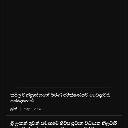
කපිල චන්ද්‍රසේනගේ මරණ පරීක්ෂණයට වෛද්‍යවරු
පස්දෙනෙක්
පුවත්
May 8, 2026
ශ්‍රී ලංකන් ගුවන් සමාගමේ හිටපු ප්‍රධාන විධායක නිලධාරී