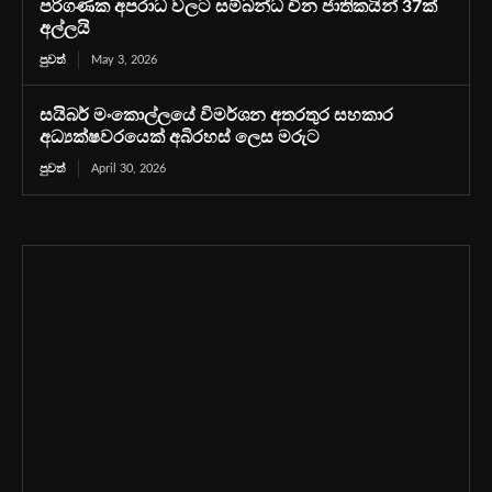
පරිගණක අපරාධ වලට සම්බන්ධ චීන ජාතිකයින් 37ක්
අල්ලයි
පුවත්
May 3, 2026
සයිබර් මංකොල්ලයේ විමර්ශන අතරතුර සහකාර
අධ්‍යක්ෂවරයෙක් අබිරහස් ලෙස මරුට
පුවත්
April 30, 2026