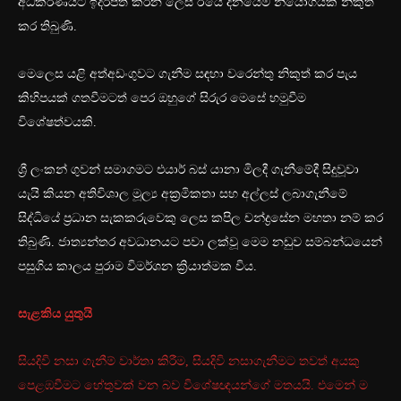
අධිකරණයට ඉදිරිපත් කරන ලෙස ඊයේ දිනයේම නියෝගයක් නිකුත්
කර තිබුණි.
මෙලෙස යළි අත්අඩංගුවට ගැනීම සඳහා වරෙන්තු නිකුත් කර පැය
කිහිපයක් ගතවීමටත් පෙර ඔහුගේ සිරුර මෙසේ හමුවීම
විශේෂත්වයකි.
ශ්‍රී ලංකන් ගුවන් සමාගමට එයාර් බස් යානා මිලදී ගැනීමේදී සිදුවූවා
යැයි කියන අතිවිශාල මූල්‍ය අක්‍රමිකතා සහ අල්ලස් ලබාගැනීමේ
සිද්ධියේ ප්‍රධාන සැකකරුවෙකු ලෙස කපිල චන්ද්‍රසේන මහතා නම් කර
තිබුණි. ජාත්‍යන්තර අවධානයට පවා ලක්වූ මෙම නඩුව සම්බන්ධයෙන්
පසුගිය කාලය පුරාම විමර්ශන ක්‍රියාත්මක විය.
සැළකිය යුතුයි
සියදිවි නසා ගැනීම් වාර්තා කිරීම, සියදිවි නසාගැනීමට තවත් අයකු
පෙළඹවීමට හේතුවක් වන බව විශේෂඥයන්ගේ මතයයි. එමෙන් ම