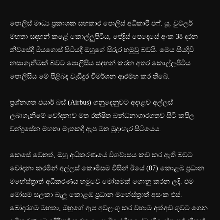
පොලිස් මාධ්‍ය ප්‍රකාශක සහකාර පොලිස් අධිකාරී එෆ්. යූ. වුට්ලර්
මහතා සඳහන් කළේ කොල්ලුපිටිය, පේද්‍රිස් පෙදෙසේ අංක 38 දරන
නිවසේදී මියගොස් සිටියදී ඔහුගේ සිරුර හමුවූ බවයි. මෙය සියදිවි
නසාගැනීමක් බවට පොලිසිය සඳහන් කරන අතර කොල්ලුපිටිය
පොලිසිය මේ පිළිබඳ වැඩිදුර විමර්ශන ආරම්භ කර තිබේ.
ප්‍රශ්නගත එයාර් බස් (Airbus) ගනුදෙනුවට අදාළව අල්ලස්
ලබාගැනීමේ චෝදනාව මත රක්ෂිත බන්ධනාගාරගතව සිටි කපිල
චන්ද්‍රසේන මහතා මෑතකදී ඇප මත මුදාහැර සිටියේය.
කෙසේ වෙතත්, ඔහු අධිකරණයේ විශ්වාසය කඩ කර ඇති බවට
චෝදනා කරමින් අල්ලස් කොමිසම විසින් ඊයේ (07) කොළඹ ප්‍රධාන
මහේස්ත්‍රාත් අධිකරණය හමුවේ මෝසමක් ගොනු කරන ලදී. එම
මෝසම සලකා බැලූ කොළඹ ප්‍රධාන මහේස්ත්‍රාත් අසංක එස්.
බෝදරගම මහතා, ඔහුගේ ඇප අවලංගු කර වහාම අත්අඩංගුවට ගෙන