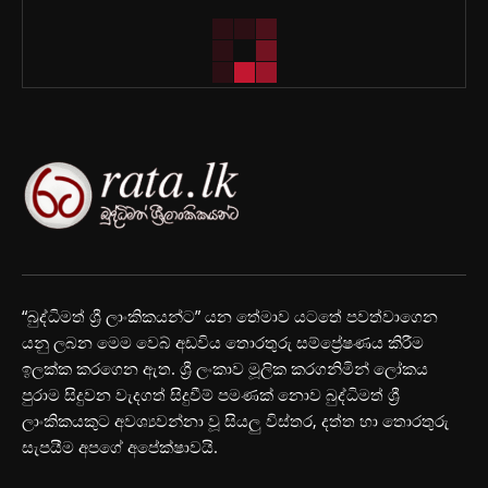
“බුද්ධිමත් ශ්‍රී ලාංකිකයන්ට” යන තේමාව යටතේ පවත්වාගෙන
යනු ලබන මෙම වෙබ් අඩවිය තොරතුරු සම්ප්‍රේෂණය කිරීම
ඉලක්ක කරගෙන ඇත. ශ්‍රී ලංකාව මූලික කරගනිමින් ලෝකය
පුරාම සිදුවන වැදගත් සිදුවීම් පමණක් නොව බුද්ධිමත් ශ්‍රී
ලාංකිකයකුට අවශ්‍යවන්නා වූ සියලු විස්තර, දත්ත හා තොරතුරු
සැපයීම අපගේ අපේක්ෂාවයි.