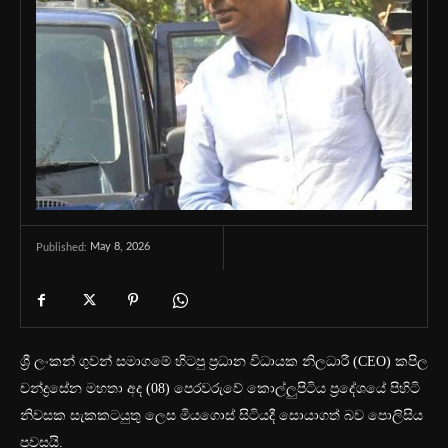
May 8, 2026
Published:
ශ්‍රී ලංකන් ගුවන් සමාගමේ හිටපු ප්‍රධාන විධායක නිලධාරී (CEO) කපිල
චන්ද්‍රසේන මහතා අද (08) පෙරවරුවේ කොල්ලුපිටිය ප්‍රදේශයේ පිහිටි
නිවසක සැකකටයුතු ලෙස මියගොස් සිටියදී සොයාගත් බව පොලිසිය
පවසයි.