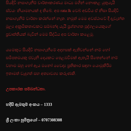
සියදිවි නසාගැනීම් වාර්තාකරණය මාධ්‍ය මගින් නොකළ යුතුයැයි
ස්වයං නියාමනයක් ද තිබේ. අප rata.lk වෙබ් අඩවිය ඒ නිසා සියදිවි
නසාගැනීම් වාර්තා කරන්නේ නැත. නමුත් මෙම අවස්ථාවේ දී දැවැන්ත
මූල්‍ය අක්‍රමිකතාවකට සම්බන්ද යැයි ප්‍රශ්නගත පුද්ගලයෙකුගේ
ප්‍රවෘත්තියක් බැවින් මෙම සිද්ධිය අප වාර්තා කළෙමු.
යමෙකුට සියදිවි නසාගැනීමේ අදහසක් ඇතිවන්නේ නම් හෝ
සමීපතමයකු එවැනි දෙයකට පෙළඹවීමක් ඇතැයි සිතෙන්නේ නම්
වහාම ඔහු හෝ ඇය මනෝ වෛද්‍ය ප්‍රතිකාර සඳහා යොමුකිරීම
ඉතාමත් වැදගත් සහ අත්‍යාවශ්‍ය කරුණකි.
උපකාරක සම්බන්ධතා.
හදිසි ඇමතුම් අංකය – 1333
ශ්‍රී ලංකා සුමිත්‍රයෝ – 0707308308