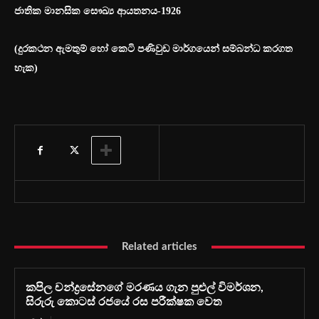
ජාතික මානසික සෞඛ්‍ය ආයතනය-1926
(දුරකථන ඇමතුම් හෝ කෙටි පණිවුඩ මාර්ගයෙන් සම්බන්ධ කරගත
හැක)
Related articles
කපිල චන්ද්‍රසේනගේ මරණය ගැන පුළුල් විමර්ශන,
සිරුරු කොටස් රජයේ රස පරීක්ෂක වෙත