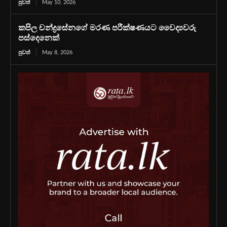
පුවත්
May 10, 2026
කපිල චන්ද්‍රසේනගේ මරණ පරීක්ෂණයට වෛද්‍යවරු
පස්දෙනෙක්
පුවත්
May 8, 2026