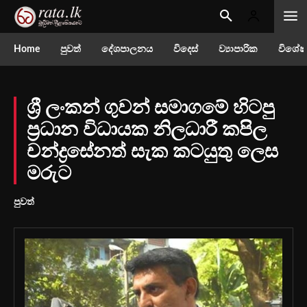
Home
පුවත්
දේශපාලනය
විදෙස්
ව්‍යාපාරික
විශේෂ
ශ්‍රී ලංකන් ගුවන් සමාගමේ හිටපු
ප්‍රධාන විධායක නිලධාරී කපිල
චන්ද්‍රසේනත් සැක කටයුතු ලෙස
මරුට
පුවත්