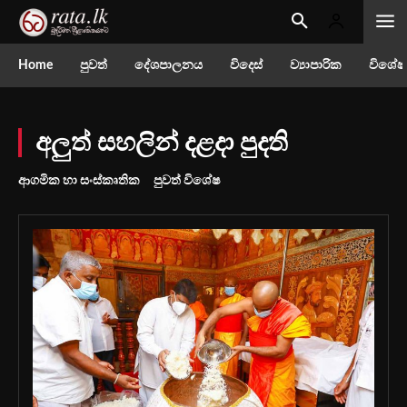
Home
පුවත්
දේශපාලනය
විදෙස්
ව්‍යාපාරික
විශේෂ
අලුත් සහලින් දළදා පුදති
ආගමික හා සංස්කෘතික
පුවත් විශේෂ