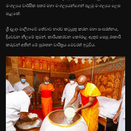
මංගල්‍යය වාර්සික සතර මහා මංගල්‍යයන්ගෙන් පළමු මංගල්‍යය ලෙස
සැළකේ.
‍ශ්‍රී දළදා මාලිගාවේ තේවාව භාරව කටුයුතු කරන මහා සංඝරත්නය,
දියවඩන නිලමේ තුමන්, කාරියකරවන කෝරාළ ඇතුළු සෙසු රාකාරි
කරුවන් අතින් මේ පුරාතන චාරිත්‍රය මෙවරත් ඉටුවිය.