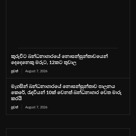
කුරුවිට බන්ධනාගාරයේ නොසන්සුන්තාවයෙන්
දෙදෙනෙකු මරුට, 12කට තුවාල
පුවත්
August 7, 2026
මැගසින් බන්ධනාගාරයේ නොසන්සුන්තාව පාලනය
කෙරේ, රැඳවියන් 10ක් වෙනත් බන්ධනාගාර වෙත මාරු
කරයි
පුවත්
August 7, 2026