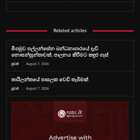
Related articles
මීගමුව පල්ලන්සේන බන්ධනාගාරයේ දැඩි
නොසන්සුන්තාවක්, පාලනය කිරීමට කඳුළු ගෑස්
පුවත්
August 7, 2026
තායිලන්තයේ පාසලක වෙඩි තැබීමක්
පුවත්
August 7, 2026