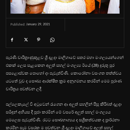
January 29, 2021
Published:
පැරණි චාරිත්‍රාණුකූළව ශ්‍රී දළදා මාලිගාවේ සතර මහා මංගල්‍යයන්ගෙන්
එකක් ලෙස සැළකෙන අලුත් සහල් මංගල්‍ය්‍ය ඊයේ (28) දුරුතු පුර
පසළොස්වක පොහෝ දා පැවැත්විණි. කොරෝනා වසංගත තත්ත්වය
යටතේ වුව ද සෞඛ්‍ය ආරක්ෂිත ක්‍රම අනුගමනය කරමින් මෙම පුරාණ
චාරිත්‍රය පවත්වන ලදී.
පල්ලෙකැලේ වී අටුවෙන් රැගෙන ආ අලුත් සහලින් පිසූ කිරිබත් දළදා
සමිඳුන් අභියස දී පූජා කරමින් මේ වසරේ අලුත් සහල් මංගල්‍යය
මෙලෙස පැවැත්විණි. රටට සෞඛභාග්‍යය ද සශ්‍රීකත්වයක ද ප්‍රාර්ථනා
කරමි්න සෑම වසරක ම පවත්වන ශ්‍රී දළදා මාලිගාවේ අලුත් සහල්