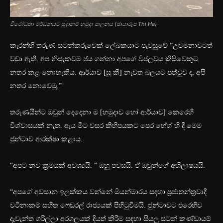
විරෝධතා මර්ධනයට සූදානම් හමුදා පාලනය (ඡායාරූප Thi Ha)
කැරන්හි තරුණ සටන්කරුවෙක් ලේඛකයාට පැවසුවේ “උවමනාවටත්
වඩා ඇති. අප නිසැකවම ජය ගන්නා අපගේ විප්ලවය කිසිවෙකුට
නතර කළ නොහැකිය. ආර්යාව [සූ කී] නැවත බලයට පත්වුව ද, අපි
නතර නොවෙමු.”
තරුණයින්ට ඔවුන් දෙදෙනා ම [හමුදාව හෝ ආර්යාව] කෙරෙහි
විශ්වාසයක් නැත. ඇය මීට වසර කිහිපයකට පෙර හේග් හි දී මෙම
ජුන්ටාව ආරක්ෂා කළාය.
“අපට නව ක්‍රමයක් අවශ්‍යයි. ” ඔහු පවසයි. ඒ ඔවුන්ගේ අභිලාෂයයි.
“අපගේ අවසාන ඉලක්කය වන්නේ මියන්මාරය සඳහා ප්‍රජාතන්ත්‍රවාදී
වටිනාකම් සහිත ෆෙඩරල් රාජ්‍යයක් පිහිටුවීමයි. ජුන්ටාවට එරෙහිව
දැවැන්ත ගරිල්ලා අරගලයක් දියත් කිරීම සඳහා සියලු සටන් කණ්ඩායම්