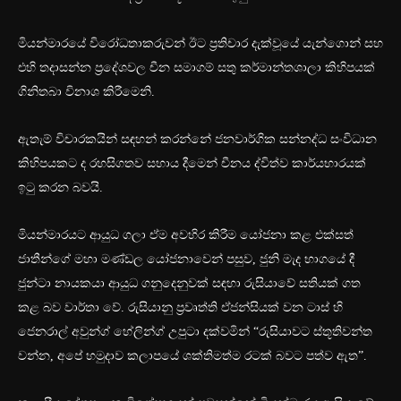
මියන්මාරයේ විරෝධතාකරුවන් ඊට ප්‍රතිචාර දැක්වූයේ යැන්ගොන් සහ
එහි තදාසන්න ප්‍රදේශවල චීන සමාගම් සතු කර්මාන්තශාලා කිහිපයක්
ගිනිතබා විනාශ කිරීමෙනි.
ඇතැම් විචාරකයින් සඳහන් කරන්නේ ජනවාර්ගික සන්නද්ධ සංවිධාන
කිහිපයකට ද රහසිගතව සහාය දීමෙන් චීනය ද්විත්ව කාර්යභාරයක්
ඉටු කරන බවයි.
මියන්මාරයට ආයුධ ගලා ඒම අවහිර කිරීම යෝජනා කළ එක්සත්
ජාතීන්ගේ මහා මණ්ඩල යෝජනාවෙන් පසුව, ජුනි මැද භාගයේ දී
ජුන්ටා නායකයා ආයුධ ගනුදෙනුවක් සඳහා රුසියාවේ සතියක් ගත
කළ බව වාර්තා වේ. රුසියානු ප්‍රවෘත්ති ඒජන්සියක් වන ටාස් හි
ජෙනරාල් අවුන්ග් හේලින්ග් උපුටා දක්වමින් “රුසියාවට ස්තූතිවන්ත
වන්න, අපේ හමුදාව කලාපයේ ශක්තිමත්ම රටක් බවට පත්ව ඇත”.