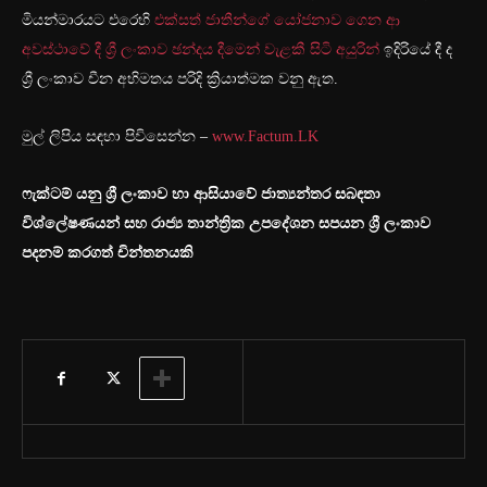
මියන්මාරයට එරෙහි
එක්සත් ජාතීන්ගේ යෝජනාව ගෙන ආ
අවස්ථාවේ දී ශ්‍රී ලංකාව ඡන්දය දීමෙන් වැළකී සිටි අයුරින්
ඉදිරියේ දී ද
ශ්‍රී ලංකාව චීන අභිමතය පරිදි ක්‍රියාත්මක වනු ඇත.
මුල් ලිපිය සඳහා පිවිසෙන්න –
www.Factum.LK
ෆැක්ටම් යනු ශ්‍රී ලංකාව හා ආසියාවේ ජාත්‍යන්තර සබඳතා
විශ්ලේෂණයන් සහ රාජ්‍ය තාන්ත්‍රික උපදේශන සපයන ශ්‍රී ලංකාව
පදනම් කරගත් චින්තනයකි