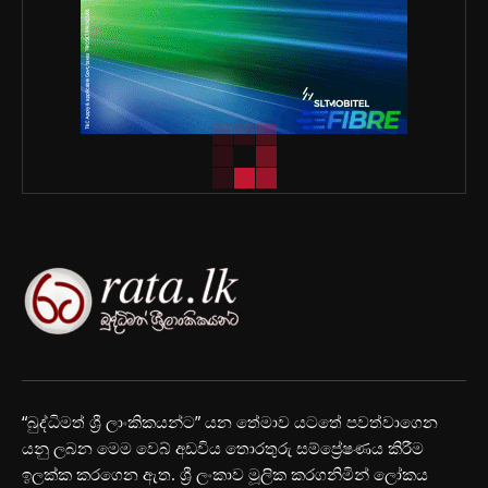
“බුද්ධිමත් ශ්‍රී ලාංකිකයන්ට” යන තේමාව යටතේ පවත්වාගෙන
යනු ලබන මෙම වෙබ් අඩවිය තොරතුරු සම්ප්‍රේෂණය කිරීම
ඉලක්ක කරගෙන ඇත. ශ්‍රී ලංකාව මූලික කරගනිමින් ලෝකය