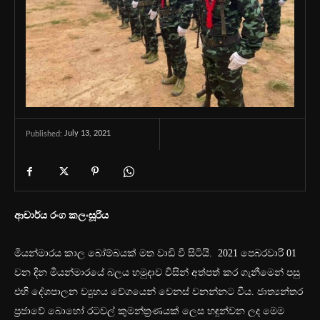
July 13, 2021
Published:
ආචාර්ය රංග කලංසූරිය
මියන්මාරය කාල බෝම්බයක් මත වාඩි වී සිටියි. 2021 පෙබරවාරි 01
වන දින මියන්මාරයේ බලය හමුදාව විසින් අත්පත් කර ගැනීමෙන් පසු
එහි දේශපාලන ව්‍යුහය වේගයෙන් වෙනස් වනන්නට විය. ජාත්‍යන්තර
ප්‍රජාවේ බොහෝ රටවල් කුමන්ත්‍රණයක් ලෙස හඳුන්වන ලද මෙම