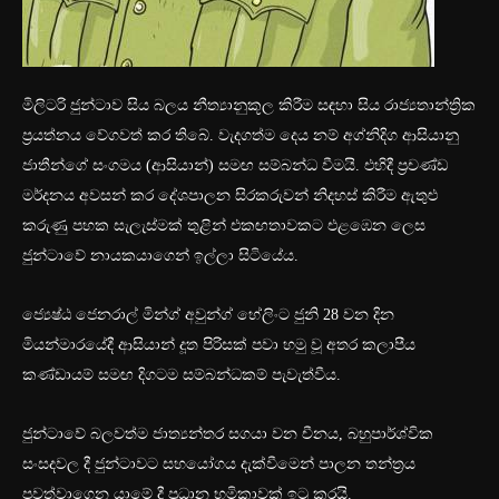
මිලිටරි ජුන්ටාව සිය බලය නීත්‍යානුකූල කිරීම සඳහා සිය රාජ්‍යතාන්ත්‍රික
ප්‍රයත්නය වේගවත් කර තිබේ. වැදගත්ම දෙය නම් අග්නිදිග ආසියානු
ජාතීන්ගේ සංගමය (ආසියාන්) සමඟ සම්බන්ධ වීමයි. එහිදී ප්‍රචණ්ඩ
මර්දනය අවසන් කර දේශපාලන සිරකරුවන් නිදහස් කිරීම ඇතුළු
කරුණු පහක සැලැස්මක් තුළින් එකඟතාවකට එළඹෙන ලෙස
ජුන්ටාවේ නායකයාගෙන් ඉල්ලා සිටියේය.
ජ්‍යෙෂ්ඨ ජෙනරාල් මින්ග් අවුන්ග් හේලිංට ජුනි 28 වන දින
මියන්මාරයේදී ආසියාන් දූත පිරිසක් පවා හමු වූ අතර කලාපීය
කණ්ඩායම් සමඟ දිගටම සම්බන්ධකම් පැවැත්වීය.
ජුන්ටාවේ බලවත්ම ජාත්‍යන්තර සගයා වන චීනය, බහුපාර්ශ්වික
සංසදවල දී ජුන්ටාවට සහයෝගය දැක්වීමෙන් පාලන තන්ත්‍රය
පවත්වාගෙන යාමේ දී ප්‍රධාන භූමිකාවක් ඉටු කරයි.