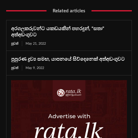
Related articles
අරගලකරුවන්ට යකඩයකින් පහරදුන්, “සතා”
අත්අඩංගුවට
පුවත්
May 21, 2022
පුපුරණ ද්‍රව්‍ය සමඟ, යාපනයේ සිව්දෙනෙක් අත්අඩංගුවට
පුවත්
May 9, 2022