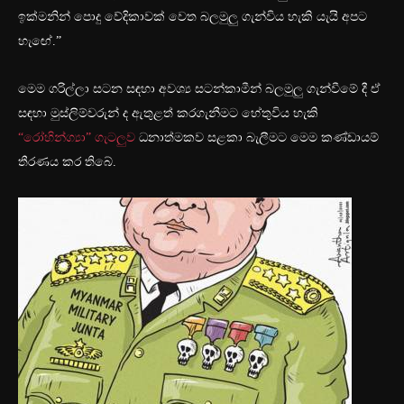
ඉක්මනින් පොදු වේදිකාවක් වෙත බලමුලු ගැන්විය හැකි යැයි අපට
හැඟේ.”
මෙම ගරිල්ලා සටන සඳහා අවශ්‍ය සටන්කාමීන් බලමුලු ගැන්වීමේ දී ඒ
සඳහා මුස්ලිම්වරුන් ද ඇතුළත් කරගැනීමට හේතුවිය හැකි
“රෝහින්ග්‍යා” ගැටලුව
ධනාත්මකව සළකා බැලීමට මෙම කණ්ඩායම්
තීරණය කර තිබේ.