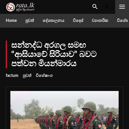
Home
පුවත්
දේශපාලනය
විදෙස්
ව්‍යාපාරික
විශේෂ
සන්නද්ධ අරගල සමඟ
“ආසියාවේ සිරියාව” බවට
පත්වන මියන්මාරය
factum
පුවත්
විශේෂාංග