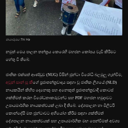
ඡායාරූපය Thi Ha
නමුත් මෙය පාලන තන්ත්‍රය කෙරෙහි මහජන කෝපය වැඩි කිරීමට
හේතු වී තිබේ.
ජාතික එක්සත් ආණ්ඩුව (NUG) විසින් ජුන්ටා විරෝධී බලමුලු ගැන්වීම,
අවුන් සාන් සූ කී
ගේ ප්‍රජාතන්ත්‍රවාදය සඳහා වූ ජාතික ලීගයේ (NLD)
නායකයින් කිහිප දෙනෙකු සහ අනෙකුත් ප්‍රජාතන්ත්‍රවාදී කොටස්
ශක්තිමත් කරන විරෝධතාකරුවන්ට සහ PDF මහජන හමුදාවට
උපායමාර්ගික නායකත්වයක් ලබා දී තිබේ. දේශපාලන හා මිලිටරි
කොන්දේසි මත ජුන්ටාවට අභියෝග කිරීම සඳහා ශක්තිමත්
දේශපාලන නායකත්වයක් සහ උපායමාර්ගික මඟ පෙන්වීමක් අවශ්‍ය