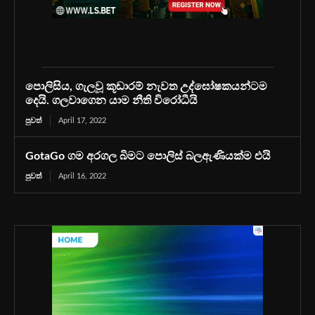
පොලිසිය, ගැලවූ කූඩාරම් නැවත උද්ඝෝෂකයන්ටම
දෙයි. ගලවාගෙන යාම නීති විරෝධීයි
පුවත්
April 17, 2022
GotaGo ගම අරගල බිමට පොලිස් බලඇණියක්ම එයි
පුවත්
April 16, 2022