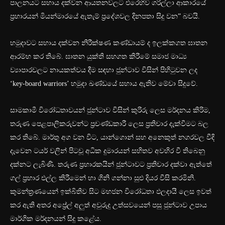
පාලනයට සහාය දක්වන ආයතනවලට එරෙහිව ගරිල්ලා ආකාරයේ
ප්‍රහාරයන් මියන්මාරයේ ඇතැම් ප්‍රදේශවල දිනපතා සිදු වන” බවයි.
හමුදාවට සහාය දක්වන නිරීක්ෂණ කණ්ඩායම් ද ඉලක්කගත ඝාතන
ආරම්භ කර තිබේ. ඝාතන යුක්ති සහගත කිරීමේ සමාජ මාධ්‍ය
ව්‍යාපාරවලට නායකත්වය දීම සඳහා ජුන්ටාව විසින් පිහිටුවන ලද
‘key-board warriors’ හමුදා ඛණ්ඩයේ සහාය ඇතිව මේවා සිදුවේ.
සාමකාමී විරෝධතාවයන් ජුන්ටාව විසින් කුරිරු ලෙස මර්දනය කිරිම,
තරුණ පෙළපාලිකරුවන්ට ප්‍රචණ්ඩකාරී ලෙස ප්‍රතිචාර දැක්වීමට බල
කර තිබේ. මාර්තු අග වන විට, යාන්ගොන් සහ අනෙකුත් නගරවල වීදි
දැවෙන ටයර් වලින් පිටවූ අධික දුමාරයන් සහිතව අවහිර වී තිබෙනු
දක්නට ලැබිණි. තරුණ ප්‍රහාරකයින් ජුන්ටාවට ප්‍රතිචාර දක්වා ඇත්තේ
ගල් ප්‍රහාර එල්ල කිරීමෙන් හා ගිනි ගන්නා සුළු දියර වීසි කරමිනි.
කුමන්ත්‍රණයෙන් ඉක්බිතිව සිට මහජන විරෝධතා ඵලදායී ලෙස ඉවත්
කර ඇති අතර අප්‍රේල් අලුත් අවුරුදු උත්සවයෙන් පසු ජුන්ටාව උපාය
මාර්ගික මර්දනයන් සිදු කළේය.