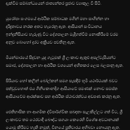
දැක්වීම සම්බන්ධයෙන් ජාත්‍යන්තර ප්‍රජාව ව්‍යාකූල වී සිටී.
යුරෝපා සංගමයේ ආර්ථික සම්බාධක මගින් මහා සාගින්න හා
දරිද්‍රතාවය නරක අතට හැරෙනු ඇත. ආසියාන් සංවිධානය
ඉන්දුනීසියාව හැරුණු විට දේශපාලන මැදිහත්වීම් නොකිරීමේ වරම
අනුව බොහෝ දුරට අක්‍රියව පවතිනු ඇත.
මියන්මාරයේ සිදුවන යුද ගැටුමක් ශ්‍රී ලංකාව ඇතුළු අසල්වැසියන්ට
සමාජ, දේශපාලන හා ආර්ථික වශයෙන් අහිතකර ලෙස බලපානු ඇත.
සිරියාව හෝ කලින් බෝල්කන් සමග සැසඳීම් භූමි යථාර්ථයක් බවට
පත්වුවහොත් එය ගිනිකොනදිග ආසියාවේ පමණක් නොව සමස්ත
ආසියාවේම ආරක්ෂාව සහ ආර්ථික ස්ථාවරත්වය අඩපණ කරනු ඇත.
ඓතිහාසික හා ආගමික ද්විපාර්ශ්වික සබඳතා සැලකිල්ලට ගත් විට, ශ්‍රී
ලංකාවට තම ථෙරවාදී බෞද්ධ සගයා කෙරෙහි විශේෂ අවධානයක්
යොමු කිරීමට හැකි නමුත්, චීනයේ ප්‍රතිචාරය අභිබවා නොයනු ඇත.