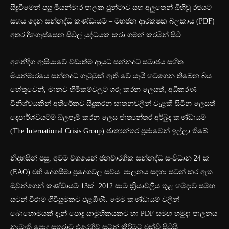
සිදුවීමෙන් පසු මියන්මාර පාලක ජුන්ටාව සහ අලුතෙන් බිහිවූ රජයට
සහය දෙන සන්නද්ධ කණ්ඩායම් – මහජන ආරක්ෂක බලකාය (PDF)
අතර දිග්ගැස්සෙන සිවිල් යුද්ධයක් කරා ගමන් කරමින් සිටී.
අග්නිදිග ආසියාවේ වඩාත්ම ආයුධ සන්නද්ධ සමාජය සහිත
මියන්මාරයේ සන්නද්ධ ගැටුමක් ඇති වේ යැයි හටගෙන තිබෙන බිය
හේතුවෙන්, මානව හිමිකම්වලට ගරු කරන ලෙසත්, අධිකරණ
විනිශ්චයකින් අතිරේකව සිදුකරන ඝාතනවලින් වැළකී සිටින ලෙසත්
දෙපාර්ශ්වයටම බලපෑම් කරන ලෙස ජාත්‍යන්තර අර්බුද කණ්ඩායම
(The International Crisis Group) ජාත්‍යන්තර ප්‍රජාවෙන් ඉල්ලා තිබේ.
නිදහසින් පසු, අවම වශයෙන් ජනවාර්ගික සන්නද්ධ සංවිධාන 24 ක්
(EAO) එහි දේශසීමා ප්‍රදේශවල ස්වයං පාලනය සඳහා සටන් කර ඇත.
ඔවුන්ගෙන් කණ්ඩායම් 13ක් 2012 සාම ක්‍රියාවලිය තුළ හමුදාව සමඟ
සටන් විරාම ගිවිසුමකට එළඹිණි. මෙම කණ්ඩායම් වලින්
බොහොමයක් දැන් පොදු සාමූහිකයකට හා PDF සමඟ හමුදා පාලනය
නැමැති පොදු සතුරාට එරෙහිව සටන් කිරීමට එක්වී සිටියි.