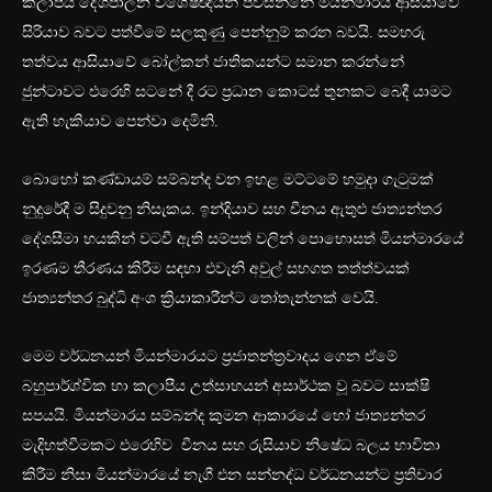
කලාපීය දේශපාලන විශේෂඥයන් පවසන්නේ මියන්මාරය ආසියාවේ
සිරියාව බවට පත්වීමේ සලකුණු පෙන්නුම් කරන බවයි. සමහරු
තත්වය ආසියාවේ බෝල්කන් ජාතිකයන්ට සමාන කරන්නේ
ජුන්ටාවට එරෙහි සටනේ දී රට ප්‍රධාන කොටස් තුනකට බෙදී යාමට
ඇති හැකියාව පෙන්වා දෙමිනි.
බොහෝ කණ්ඩායම් සම්බන්ද වන ඉහළ මට්ටමේ හමුදා ගැටුමක්
නුදුරේදී ම සිදුවනු නිසැකය. ඉන්දියාව සහ චීනය ඇතුළු ජාත්‍යන්තර
දේශසීමා හයකින් වටවී ඇති සම්පත් වලින් පොහොසත් මියන්මාරයේ
ඉරණම තීරණය කිරීම සඳහා එවැනි අවුල් සහගත තත්ත්වයක්
ජාත්‍යන්තර බුද්ධි අංශ ක්‍රියාකාරීන්ට තෝතැන්නක් වෙයි.
මෙම වර්ධනයන් මියන්මාරයට ප්‍රජාතන්ත්‍රවාදය ගෙන ඒමේ
බහුපාර්ශ්වික හා කලාපීය උත්සාහයන් අසාර්ථක වූ බවට සාක්ෂි
සපයයි. මියන්මාරය සම්බන්ද කුමන ආකාරයේ හෝ ජාත්‍යන්තර
මැදිහත්වීමකට එරෙහිව චීනය සහ රුසියාව නිෂේධ බලය භාවිතා
කිරීම නිසා මියන්මාරයේ නැගී එන සන්නද්ධ වර්ධනයන්ට ප්‍රතිචාර