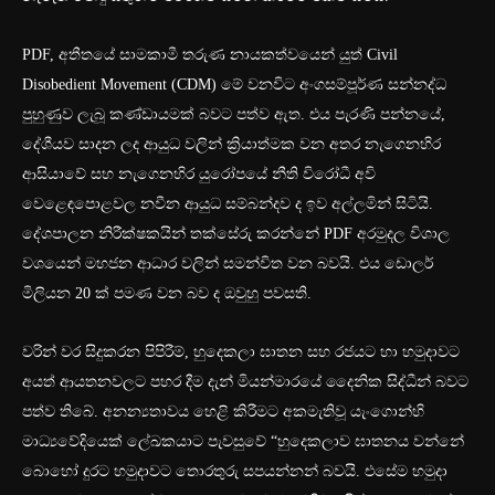
PDF, අතීතයේ සාමකාමී තරුණ නායකත්වයෙන් යුත් Civil
Disobedient Movement (CDM) මේ වනවිට අංගසම්පූර්ණ සන්නද්ධ
පුහුණුව ලැබූ කණ්ඩායමක් බවට පත්ව ඇත. එය පැරණි පන්නයේ,
දේශීයව සාදන ලද ආයුධ වලින් ක්‍රියාත්මක වන අතර නැගෙනහිර
ආසියාවේ සහ නැගෙනහිර යුරෝපයේ නීති විරෝධී අවි
වෙළෙඳපොළවල නවීන ආයුධ සම්බන්දව ද ඉව අල්ලමින් සිටියි.
දේශපාලන නිරීක්ෂකයින් තක්සේරු කරන්නේ PDF අරමුදල විශාල
වශයෙන් මහජන ආධාර වලින් සමන්විත වන බවයි. එය ඩොලර්
මිලියන 20 ක් පමණ වන බව ද ඔවුහු පවසති.
වරින් වර සිදුකරන පිපිරීම්, හුදෙකලා ඝාතන සහ රජයට හා හමුදාවට
අයත් ආයතනවලට පහර දීම දැන් මියන්මාරයේ දෛනික සිද්ධීන් බවට
පත්ව තිබේ. අනන්‍යතාවය හෙළි කිරීමට අකමැතිවූ යැංගොන්හි
මාධ්‍යවේදියෙක් ලේඛකයාට පැවසුවේ “හුදෙකලාව ඝාතනය වන්නේ
බොහෝ දුරට හමුදාවට තොරතුරු සපයන්නන් බවයි. එසේම හමුදා