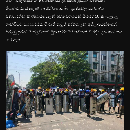
වේ. ‘විප්ලවයකට’ නායකත්වය දීම සඳහා ප්‍රධාන වශයෙන්
මියන්මාරයේ දකුණු හා ගිනිකොනදිග ප්‍රදේශවල සන්නද්ධ
ජනවාර්ගික කණ්ඩායම්වලින් අවම වශයෙන් සියයට 50 ක් බලමුලු
ගැන්වීමට එය සාර්ථක වී ඇති නමුත් දේශපාලන අභිලාෂයන්ගෙන්
පිරුණු පූර්ණ ‘විප්ලවයක්’ මුදා හැරීමේ විභවයන් වැරදි ලෙස ගණනය
කර ඇත.