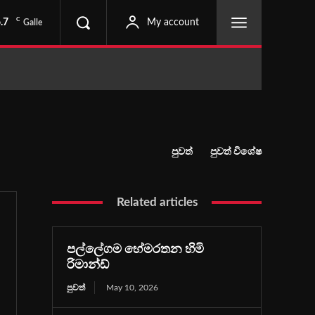
C
.7
My account
Galle
පුවත්
පුවත් විශේෂ
Related articles
පල්ලේගම හේමරතන හිමි
රිමාන්ඩ්
පුවත්
May 10, 2026