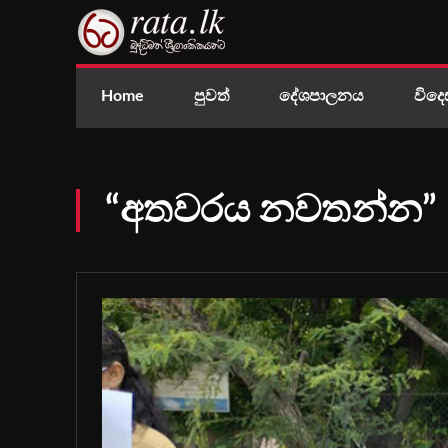
Home
පුවත්
දේශපාලනය
විදෙ
“අතවරය නවතන්න”