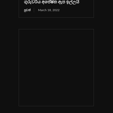
ගුරුවරිය අපේෂිත ඇප ඉල්ලයි
පුවත්
March 18, 2022