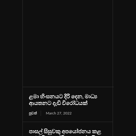
ළමා හිංසනයට දිරි දෙන, මාධ්‍ය
ආයතනට දැඩි විරෝධයක්
පුවත්
March 27, 2022
පාසල් සිසුවකු අපයෝජනය කළ