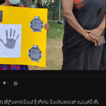
කිලිනොච්චියේ දී නිහඬ විරෝධතාවක් පැවැත්විණි.