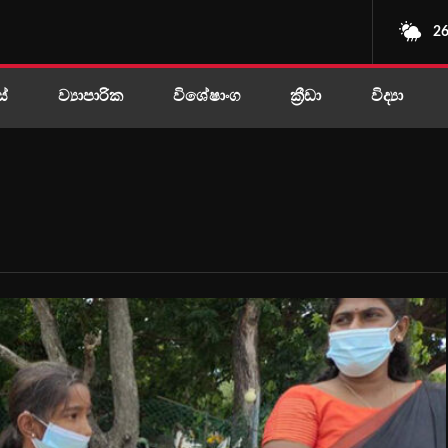
26
ස්
ව්‍යාපාරික
විශේෂාංග
ක්‍රීඩා
විද්‍යා