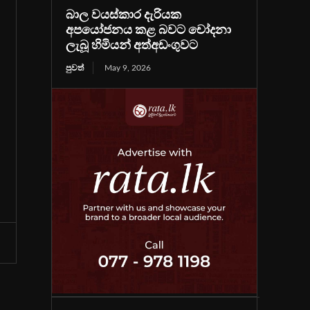
බාල වයස්කාර දැරියක
අපයෝජනය කළ බවට චෝදනා
ලැබූ හිමියන් අත්අඩංගුවට
පුවත්
May 9, 2026