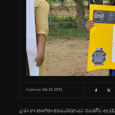
July 22, 2021
Published:
ළමා හා කාන්තා අපයෝජනයට එරෙහිව අද (22) 